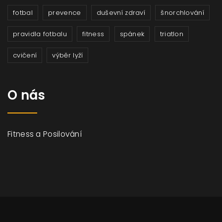
fotbal
prevence
duševní zdraví
šnorchlování
pravidla fotbalu
fitness
spánek
triatlon
cvičení
výběr lyží
O nás
Fitness a Posilování