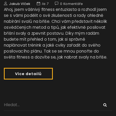
Jakub Vlček
lis 7
0 Komentáře
Ahoj, jsem vášnivý fitness entuziasta a rozhodl jsem
se s vámi podělit o své zkušenosti a rady ohledně
nabírání svalů na břiše. Chci vám představit několik
osvědčených metod a tipů, jak efektivně posilovat
břišní svaly a zpevnit postavu. Díky mým radám
budete mít přehled o tom, jak si správně
naplánovat trénink a jaké cviky zařadit do svého
posilovacího plánu. Tak se se mnou ponořte do
světa fitness a dozvíte se, jak nabrat svaly na břiše.
Více detailů