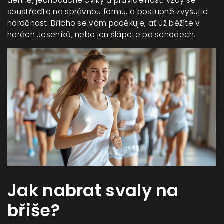
denně, jednoduché cviky a pravidelnost. Vždy se
soustřeďte na správnou formu, a postupně zvyšujte
náročnost. Břicho se vám poděkuje, ať už běžíte v
horách Jeseníků, nebo jen šlápete po schodech.
Jak nabrat svaly na
břiše?