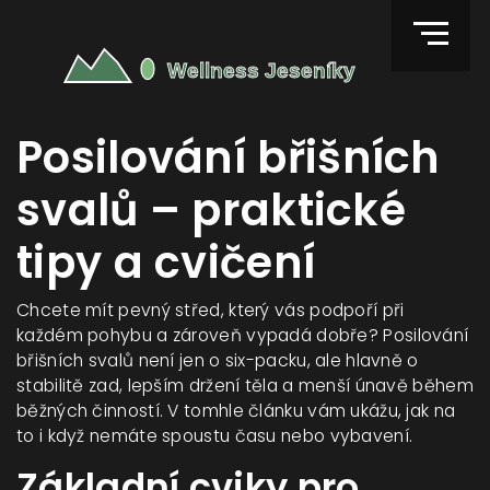
Posilování břišních
svalů – praktické
tipy a cvičení
Chcete mít pevný střed, který vás podpoří při
každém pohybu a zároveň vypadá dobře? Posilování
břišních svalů není jen o six-packu, ale hlavně o
stabilitě zad, lepším držení těla a menší únavě během
běžných činností. V tomhle článku vám ukážu, jak na
to i když nemáte spoustu času nebo vybavení.
Základní cviky pro