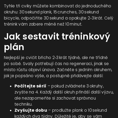
Tyhle tři cviky můžete kombinovat do jednoduchého
okruhu: 30 sekund plank, 15 crunches, 30 sekund
bicycle, odpočiňte 30 sekund a opakujte 2‑3 krát. Celý
trénink vám zabere méně než 10 minut.
Jak sestavit tréninkový
plán
Nejlepší je cvičit břicho 2‑3 krát týdně, ale ne třídně
po sobě. Svaly potřebují čas na regeneraci, jinak se
místo růstu objeví únava. Začněte s jedním okruhem,
jak je popsáno výše, a postupně přidávejte další:
Počítejte sérií
– pokud zvládnete 3 okruhy,
zvyšte na 4. Každý další okruh přináší další výzvu,
ale nezapomeňte si zachovat správnou
techniku.
Zvyšujte dobu
– prodlužte plank o 10 sekund
každých dva týdny. Důležité je, aby se vám