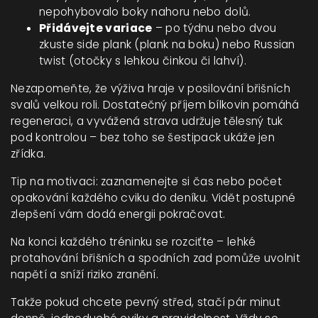
nepohybovalo boky nahoru nebo dolů.
Přidávejte variace
– po týdnu nebo dvou
zkuste side plank (plank na boku) nebo Russian
twist (otočky s lehkou činkou či lahví).
Nezapomeňte, že výživa hraje v posilování břišních
svalů velkou roli. Dostatečný příjem bílkovin pomáhá
regeneraci, a vyvážená strava udržuje tělesný tuk
pod kontrolou – bez toho se šestipack ukáže jen
zřídka.
Tip na motivaci: zaznamenejte si čas nebo počet
opakování každého cviku do deníku. Vidět postupné
zlepšení vám dodá energii pokračovat.
Na konci každého tréninku se rozciťte – lehké
protahování břišních a spodních zad pomůže uvolnit
napětí a sníží riziko zranění.
Takže pokud chcete pevný střed, stačí pár minut