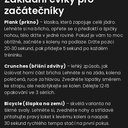
začátečníky
Plank (prkno)
– klasika, která zapojuje celé jádro.
Lehněte si na břicho, opřete se o předloktí a špičky
nohou, tělo držte v jedné rovině. Pokud je vám to moc
obtížné, začněte s koleny na podlaze. Držte pozici
20‑30 sekund, pak přidejte 5 sekund po každém
tréninku.
Crunches (břišní zdvihy)
– lehký způsob, jak
izolovat horní část břicha. Lehněte si na záda, kolena
pokrčená, ruce za hlavou. Zvedněte lopatky směrem
ke stropu, ale nedotýkejte se kolen. Dělejte 12‑15
opakování ve 3 sériích.
Bicycle (šlapka na zemi)
– skvělá varianta na
šikmé svaly. Lehněte si, zvedněte nohy a střídavě
přitahujte pravý loket k levému koleni a naopak.
30 sekund rychlého tempa stačí na první pokus.