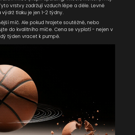
 Tyto vrstvy zadržují vzduch lépe a déle. Levné
ýdrž tlaku je jen 1-2 týdny.
vnější míč. Ale pokud hrajete soutěžně, nebo
jte do kvalitního míče. Cena se vyplatí - nejen v
ždý týden vracet k pumpě.