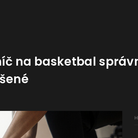
íč na basketbal správ
ušené