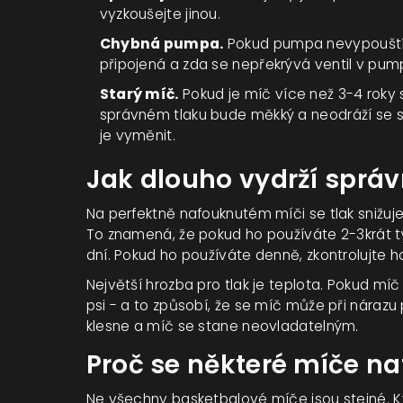
vyzkoušejte jinou.
Chybná pumpa.
Pokud pumpa nevypouští v
připojená a zda se nepřekrývá ventil v pum
Starý míč.
Pokud je míč více než 3-4 roky s
správném tlaku bude měkký a neodráží se sp
je vyměnit.
Jak dlouho vydrží sprá
Na perfektně nafouknutém míči se tlak snižuje p
To znamená, že pokud ho používáte 2-3krát t
dní. Pokud ho používáte denně, zkontrolujte h
Největší hrozba pro tlak je teplota. Pokud míč
psi - a to způsobí, že se míč může při nárazu
klesne a míč se stane neovladatelným.
Proč se některé míče na
Ne všechny basketbalové míče jsou stejné. Kva