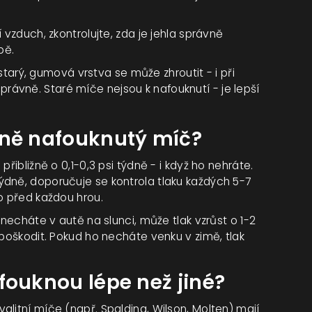
zduch, zkontrolujte, zda je jehla správně
pě.
tarý, gumová vrstva se může zhroutit - i při
rávně. Staré míče nejsou k nafouknutí - je lepší
vně nafouknutý míč?
řibližně o 0,1-0,3 psi týdně - i když ho nehráte.
ýdně, doporučuje se kontrola tlaku každých 5-7
o před každou hrou.
 necháte v autě na slunci, může tlak vzrůst o 1-2
 poškodit. Pokud ho necháte venku v zimě, tlak
fouknou lépe než jiné?
litní míče (např. Spalding, Wilson, Molten) mají