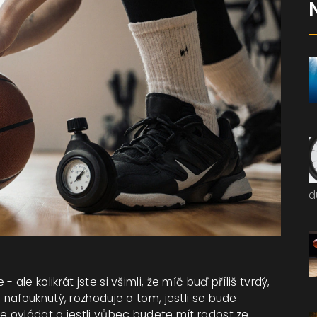
d
ale kolikrát jste si všimli, že míč buď příliš tvrdý,
nafouknutý, rozhoduje o tom, jestli se bude
 ovládat a jestli vůbec budete mít radost ze