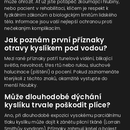
může ohrozit. Ať už jste potápěč zkoumající hlubiny,
nebo pacient v rehabilitaci, klíčem je respekt k
fyzikálním zákonům a biologickým limitům lidského
těla. Informace jsou vaší nejlepší ochranou proti
nečekaným komplikacím.
Jak poznám první příznaky
otravy kyslíkem pod vodou?
Mezi rané příznaky patří tunelové vidění, blikající
světla, nevolnost, třes rtů nebo rukou, sluchové
halucinace (píštění) a pocení. Pokud zaznamenáte
kterýkoli z těchto znaků, okamžitě vystupte do
menší hloubky.
Může dlouhodobé dýchání
kyslíku trvale poškodit plíce?
Ano, při dlouhodobé expozici vysokému parciálnímu
tlaku kyslíku může dojít k zánětu plicní tkáně (Lorrain
Smithův syndrom). Příznaky zahrnují kašel a bolest