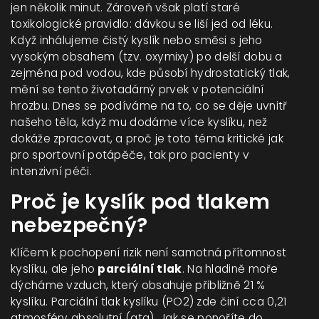
jen několik minut. Zároveň však platí staré
toxikologické pravidlo: dávkou se liší jed od léku.
Když inhálujeme čistý kyslík nebo směsi s jeho
vysokým obsahem (tzv. oxymixy) po delší dobu a
zejména pod vodou, kde působí hydrostatický tlak,
mění se tento životadárný prvek v potenciální
hrozbu. Dnes se podíváme na to, co se děje uvnitř
našeho těla, když mu dodáme více kyslíku, než
dokáže zpracovat, a proč je toto téma kritické jak
pro sportovní potápěče, tak pro pacienty v
intenzivní péči.
Proč je kyslík pod tlakem
nebezpečný?
Klíčem k pochopení rizik není samotná přítomnost
kyslíku, ale jeho
parciální tlak
. Na hladině moře
dýcháme vzduch, který obsahuje přibližně 21 %
kyslíku. Parciální tlak kyslíku (PO2) zde činí cca 0,21
atmosféry absolutní (ata). Jak se ponoříte do