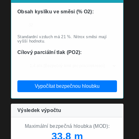
Obsah kyslíku ve směsi (% O2):
Standardní vzduch má 21 %. Nitrox směsi mají
vyšší hodnotu.
Cílový parciální tlak (PO2):
Vypočítat bezpečnou hloubku
Výsledek výpočtu
Maximální bezpečná hloubka (MOD):
33.8 m