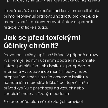
přístroje) synergicky zesiluje toxické účinky kyslíku.
Je zajímavé, že ani kouření ani konzumace alkoholu
přímo neovlivňují prahovou hodnotu pro křeče, ale
mohou zhoršit celkový zdravotní stav a zpomalit
reakce v kritické situaci.
Jak se před toxickými
účinky chránit?
Prevence je vždy lepší než léčba. V případě otravy
kyslíkem je jediným účinným opatřením okamžité
snížení parciálního tlaku kyslíku. U potápěče to
znamená vystoupení do menší hloubky nebo
přepnutí na směs s nižším obsahem kyslíku. V
nemocničním prostředí lékaři postupně snižují
přívod kyslíku a přecházejí na vzduch nebo
speciální masky s řízeným podáním.
Pro potápěče platí několik zlatých pravidel: