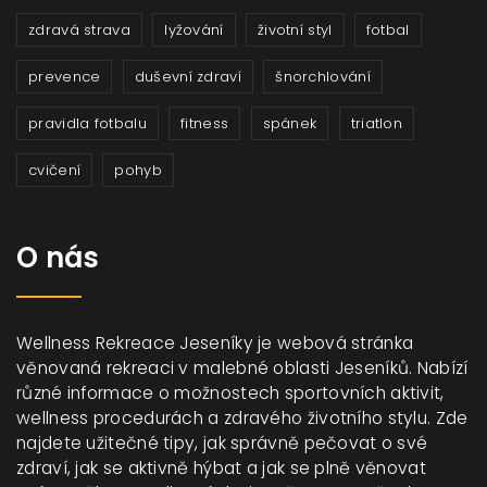
zdravá strava
lyžování
životní styl
fotbal
prevence
duševní zdraví
šnorchlování
pravidla fotbalu
fitness
spánek
triatlon
cvičení
pohyb
O nás
Wellness Rekreace Jeseníky je webová stránka
věnovaná rekreaci v malebné oblasti Jeseníků. Nabízí
různé informace o možnostech sportovních aktivit,
wellness procedurách a zdravého životního stylu. Zde
najdete užitečné tipy, jak správně pečovat o své
zdraví, jak se aktivně hýbat a jak se plně věnovat