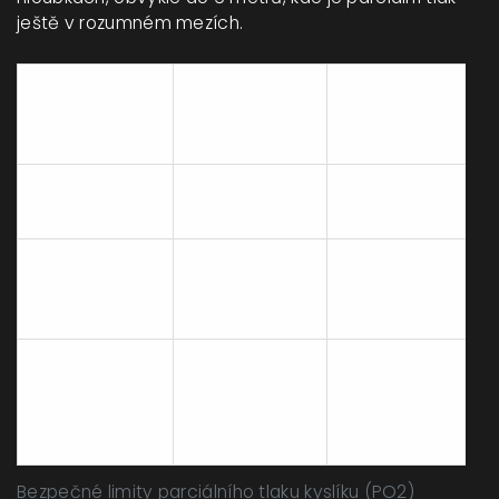
ještě v rozumném mezích.
Doporučený
Typ aktivity
max. PO2
Riziko
(ata)
Rekreace /
1,4
Nízké
Práce
Expozice /
Mírné až
Dekompresní
1,6
střední
zastávky
Terapeutický
kyslík
Vysoké
2,8 - 3,0
(hyperbarická
(krátkodobě)
komora)
Bezpečné limity parciálního tlaku kyslíku (PO2)