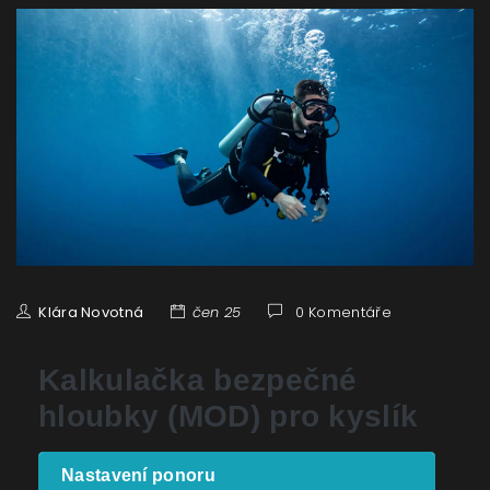
Klára Novotná
čen 25
0 Komentáře
Kalkulačka bezpečné
hloubky (MOD) pro kyslík
Nastavení ponoru