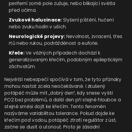
periferní zorné pole zužuje, nebo blikající světla
před očima.
Zvukové halucinace:
Slyšení píštění, hučení
nebo zvuku hodin v uších.
Neurologické projevy:
Nevolnost, zvracení, třes
rtů nebo rukou, podrážděnost a euforie.
Křeče:
Ve vážných případech dochází k
generalizovaným křečím, podobným epileptickým
záchvatům.
Největší nebezpečí spočívá v tom, že tyto příznaky
mohou nastat zcela neočekávaně. I zkušený
potápěč může mít „dobrý den“, kdy snese vyšší
PO2 bez problémů, a další den při stejné hloubce a
stejné směsi dojít ke křečím. Tento fenomén
nazýváme variabilitou tolerance. Pokud dojde ke
křečím pod vodou, potápěč ztratí regulátor z úst,
začne se dusit a utonout. Proto je zásadní