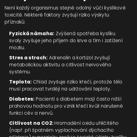
Není každý organismus stejně odolný vůči kyslíkové
toxicitě. Některé faktory zvyšují riziko výskytu
příznaků:
Fyzická námaha:
Zvýšená spotřeba kyslíku
svaly zvyšuje jeho příjem do krve a tím i zatížení
mozku.
Stres a strach:
Adrenalin a kortizol zvyšují
metabolickou aktivitu a citlivost nervového
systému.
Teplota:
Chlad zvyšuje riziko křečí, protože tělo
musí pracovat tvrději na udržování teploty.
Diabetes:
Pacienti s diabetem mají často nižší
prahovou hodnotu pro vznik křečí kvůli narušené
funkci cév a nervů.
Citlivost na CO2:
Hromadění oxidu uhličitého
(např. při špatném vyplachování dýchacího