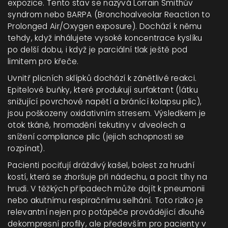
expozice. Tento stav se nazývá Lorrain Smithův
syndrom nebo BARPA (Bronchoalveolar Reaction to
Prolonged Air/Oxygen exposure). Dochází k němu
tehdy, když inhálujete vysoké koncentrace kyslíku
po delší dobu, i když je parciální tlak ještě pod
limitem pro křeče.
Uvnitř plicních sklípků dochází k zánětlivé reakci.
Epitelové buňky, které produkují surfaktant (látku
snižující povrchové napětí a bránící kolapsu plic),
jsou poškozeny oxidativním stresem. Výsledkem je
otok tkáně, hromadění tekutiny v alveolech a
snížení compliance plic (jejich schopnosti se
rozpínat).
Pacienti pociťují dráždivý kašel, bolest za hrudní
kostí, která se zhoršuje při nádechu, a pocit tíhy na
hrudi. V těžkých případech může dojít k pneumonii
nebo akutnímu respiračnímu selhání. Toto riziko je
relevantní nejen pro potápěče provádějící dlouhé
dekompresní profily, ale především pro pacienty v