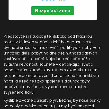
Bezpečná zóna
Představte si situaci: jste hluboko pod hladinou
moře, v klidných vodách Tichého oceánu. Vaše
dýchací směs obsahuje vyšší podíl kyslíku, aby vám
umožnila delší pobyt na dně bez nutnosti častých
zastávek při stoupání. Najednou vás přemůže
zvláštní nevolnost, začnete vidět blikající světla
nebo se vám zatočí hlava. V tom okamžiku už není
čas na experimentování. Tento scénář není fiktivní
horor, ale reálné riziko spojené s dlouhodobým
podáváním kyslíku ve vysoké koncentraci za
zvýšeného tlaku.
Kyslík je životně důležitý plyn. Bez něj by naše buňky
nemohly produkovat energii a my bychom přežili