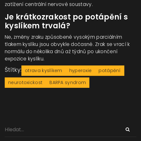
zatížení centrální nervové soustavy.
Je krátkozrakost po potápění s
kyslíkem trvalá?
Ne, změny zraku způsobené vysokým parciálním
tlakem kyslíku jsou obvykle dočasné. Zrak se vrací k
normálu do několika dnů až týdnů po ukončení
expozice kyslíku.
Štítky:
otrava kyslíkem
hyperoxie
potápění
neurotoxickost
BARPA syndrom