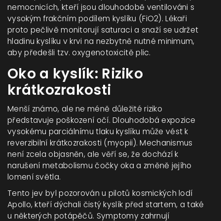
nemocnicích, kteří jsou dlouhodobě ventilováni s
vysokým frakčním podílem kyslíku (FiO2). Lékaři
proto pečlivě monitorují saturaci a snaží se udržet
hladinu kyslíku v krvi na nezbytně nutné minimum,
aby předešli tzv. oxygenotoxicitě plic.
Oko a kyslík: Riziko
krátkozrakosti
Menší známo, ale ne méně důležité riziko
představuje poškození očí. Dlouhodobá expozice
vysokému parciálnímu tlaku kyslíku může vést k
reverzibilní krátkozrakosti (myopii). Mechanismus
není zcela objasněn, ale věří se, že dochází k
narušení metabolismu čočky oka a změně jejího
lomení světla.
Tento jev byl pozorován u pilotů kosmických lodí
Apollo, kteří dýchali čistý kyslík před startem, a také
u některých potápěčů. Symptomy zahrnují