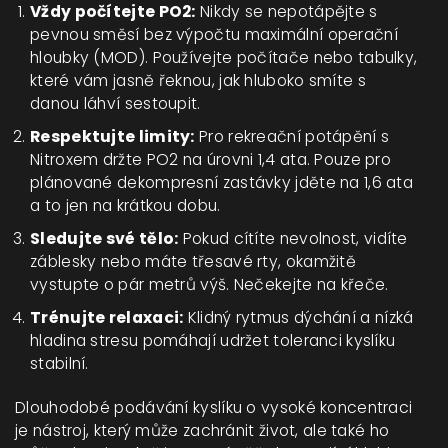
Vždy počítejte PO2:
Nikdy se nepotápějte s
pevnou směsí bez výpočtu maximální operační
hloubky (MOD). Používejte počítače nebo tabulky,
které vám jasně řeknou, jak hluboko smíte s
danou láhví sestoupit.
Respektujte limity:
Pro rekreační potápění s
Nitroxem držte PO2 na úrovni 1,4 ata. Pouze pro
plánované dekompresní zastávky jděte na 1,6 ata
a to jen na krátkou dobu.
Sledujte své tělo:
Pokud cítíte nevolnost, vidíte
záblesky nebo máte třesavé rty, okamžitě
vystupte o pár metrů výš. Nečekejte na křeče.
Trénujte relaxaci:
Klidný rytmus dýchání a nízká
hladina stresu pomáhají udržet toleranci kyslíku
stabilní.
Dlouhodobé podávání kyslíku o vysoké koncentraci
je nástroj, který může zachránit život, ale také ho