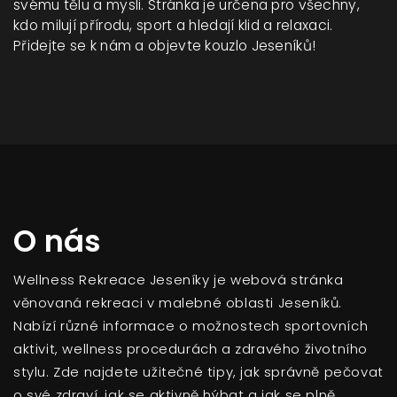
svému tělu a mysli. Stránka je určena pro všechny,
kdo milují přírodu, sport a hledají klid a relaxaci.
Přidejte se k nám a objevte kouzlo Jeseníků!
O nás
Wellness Rekreace Jeseníky je webová stránka
věnovaná rekreaci v malebné oblasti Jeseníků.
Nabízí různé informace o možnostech sportovních
aktivit, wellness procedurách a zdravého životního
stylu. Zde najdete užitečné tipy, jak správně pečovat
o své zdraví, jak se aktivně hýbat a jak se plně