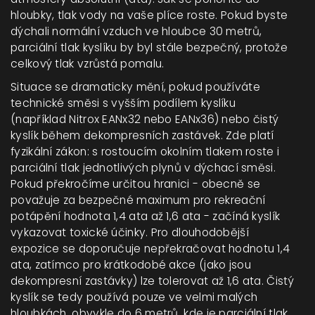
hloubky, tlak vody na vaše plíce roste. Pokud byste
dýchali normální vzduch ve hloubce 30 metrů,
parciální tlak kyslíku by byl stále bezpečný, protože
celkový tlak vzrůstá pomalu.
Situace se dramaticky mění, pokud používáte
technické směsi s vyšším podílem kyslíku
(například Nitrox EANx32 nebo EANx36) nebo čistý
kyslík během dekompresních zastávek. Zde platí
fyzikální zákon: s rostoucím okolním tlakem roste i
parciální tlak jednotlivých plynů v dýchací směsi.
Pokud překročíme určitou hranici - obecně se
považuje za bezpečné maximum pro rekreační
potápění hodnota 1,4 ata až 1,6 ata - začíná kyslík
vykazovat toxické účinky. Pro dlouhodobější
expozice se doporučuje nepřekračovat hodnotu 1,4
ata, zatímco pro krátkodobé akce (jako jsou
dekompresní zastávky) lze tolerovat až 1,6 ata. Čistý
kyslík se tedy používá pouze ve velmi malých
hloubkách, obvykle do 6 metrů, kde je parciální tlak