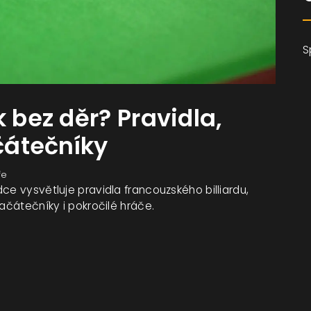
S
k bez děr? Pravidla,
ačátečníky
ře
ce vysvětluje pravidla francouzského billiardu,
začátečníky i pokročilé hráče.