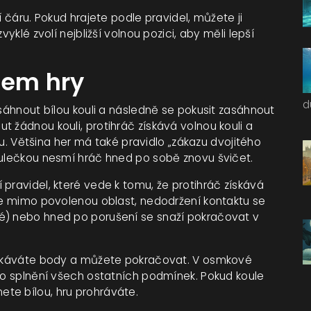
í čáru. Pokud hrajete podle pravidel, můžete ji
yklé zvolí nejbližší volnou pozici, aby měli lepší
hem hry
d
asáhnout bílou kouli a následně se pokusit zasáhnout
 žádnou kouli, protihráč získává volnou kouli a
rou. Většina her má také pravidlo „zákazu dvojitého
kulečkou nesmí hráč hned po sobě znovu švičet.
pravidel, které vede k tomu, že protihráč získává
ule mimo povolenou oblast, nedodržení kontaktu se
é) nebo hned po porušení se snaží pokračovat v
získáváte body a můžete pokračovat. V osmkové
 po splnění všech ostatních podmínek. Pokud koule
te bílou, hru prohráváte.