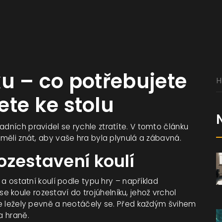
ku – co potřebujete
ete ke stolu
adních pravidel se rychle ztratíte. V tomto článku
 měli znát, aby vaše hra byla plynulá a zábavná.
rozestavení koulí
) a ostatní koulí podle typu hry – například
 koule rozestaví do trojúhelníku, jehož vrchol
ule ležely pevně a neotáčely se. Před každým švihem
a hraně.