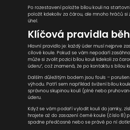
Po rozestavení položte bílou kouli na startovn
položit kdekoliv za čárou, ale mnoho hráčů si zv
úhel.
Klíčová pravidla bě
Hlavní pravidlo je: každý úder musí nejprve z
cílové koule. Pokud se vám nepodaří zasáhnout
může si zvolit pozici bílou kouli kdekoli za ča
úderu“, což znamená, že po kontaktu s bílou 
Dalším důležitým bodem jsou fouls – porušení 
výhodu. Patří sem například švižení bílou ko
správnou skupinou koulí (plné nebo pruhovan
úderu.
Když se vám podaří vylodit kouli do jamky, 
hrajete až do zasazení černé koule (číslo 8)
spadne předčasně nebo se právě po ní dotkne