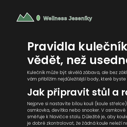
Pravidla kuleční
vědět, než usedn
Kulečník může být skvělá zábava, ale bez zákl
vám přiblížím nejdůležitější body, které byste
Jak připravit stůl a 
Nejprve si nastavíte bílou kouli (koule střelce
osmkovka, devítka nebo snooker. V osmkové se
směřuje k hlavičce stolu. Důležité je, aby ko
je dobré zkontrolovat, že žádná koule neleží n