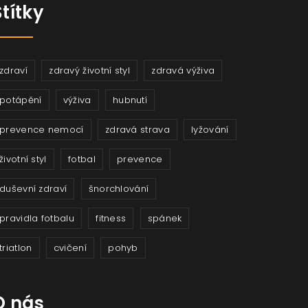
Štítky
zdraví
zdravý životní styl
zdravá výživa
potápění
výživa
hubnutí
prevence nemocí
zdravá strava
lyžování
životní styl
fotbal
prevence
duševní zdraví
šnorchlování
pravidla fotbalu
fitness
spánek
triatlon
cvičení
pohyb
O nás