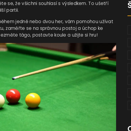
těte se, že všichni souhlasí s výsledkem. To ušetří
í partii.
e během jedné nebo dvou her, vám pomohou užívat
iku, zaměřte se na správnou postoj a úchop ke
 vezměte tágo, postavte koule a užijte si hru!