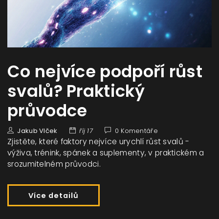
Co nejvíce podpoří růst
svalů? Praktický
průvodce
Jakub Vlček
říj 17
0 Komentáře
Zjistěte, které faktory nejvíce urychlí růst svalů -
výživa, trénink, spánek a suplementy, v praktickém a
srozumitelném průvodci.
Více detailů