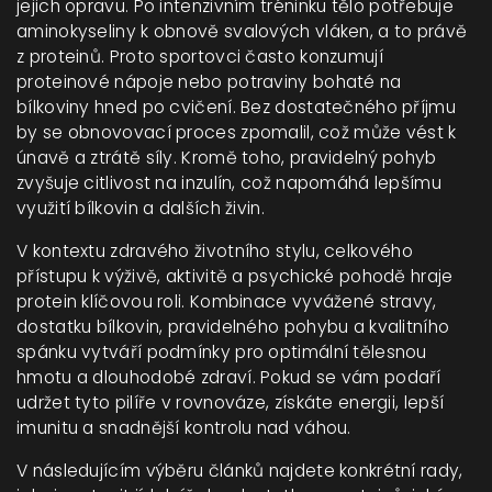
jejich opravu
. Po intenzivním tréninku tělo potřebuje
aminokyseliny k obnově svalových vláken, a to právě
z proteinů. Proto sportovci často konzumují
proteinové nápoje nebo potraviny bohaté na
bílkoviny hned po cvičení. Bez dostatečného příjmu
by se obnovovací proces zpomalil, což může vést k
únavě a ztrátě síly. Kromě toho, pravidelný pohyb
zvyšuje citlivost na inzulín, což napomáhá lepšímu
využití bílkovin a dalších živin.
V kontextu
zdravého životního stylu
,
celkového
přístupu k výživě, aktivitě a psychické pohodě
hraje
protein klíčovou roli. Kombinace vyvážené stravy,
dostatku bílkovin, pravidelného pohybu a kvalitního
spánku vytváří podmínky pro optimální tělesnou
hmotu a dlouhodobé zdraví. Pokud se vám podaří
udržet tyto pilíře v rovnováze, získáte energii, lepší
imunitu a snadnější kontrolu nad váhou.
V následujícím výběru článků najdete konkrétní rady,