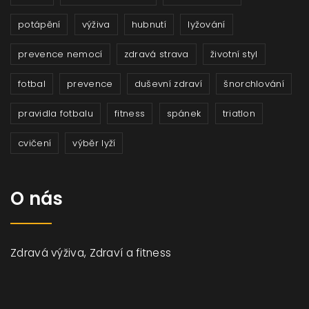
potápění
výživa
hubnutí
lyžování
prevence nemocí
zdravá strava
životní styl
fotbal
prevence
duševní zdraví
šnorchlování
pravidla fotbalu
fitness
spánek
triatlon
cvičení
výběr lyží
O nás
Zdravá výživa, Zdraví a fitness