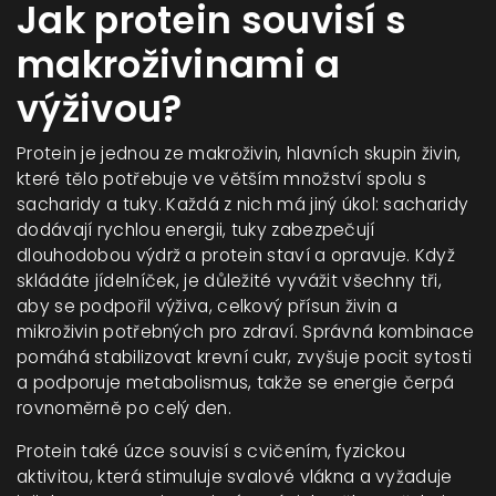
Jak protein souvisí s
makroživinami a
výživou?
Protein je jednou ze
makroživin
,
hlavních skupin živin,
které tělo potřebuje ve větším množství
spolu s
sacharidy a tuky. Každá z nich má jiný úkol: sacharidy
dodávají rychlou energii, tuky zabezpečují
dlouhodobou výdrž a protein staví a opravuje. Když
skládáte jídelníček, je důležité vyvážit všechny tři,
aby se podpořil
výživa
,
celkový přísun živin a
mikroživin potřebných pro zdraví
. Správná kombinace
pomáhá stabilizovat krevní cukr, zvyšuje pocit sytosti
a podporuje metabolismus, takže se energie čerpá
rovnoměrně po celý den.
Protein také úzce souvisí s
cvičením
,
fyzickou
aktivitou, která stimuluje svalové vlákna a vyžaduje