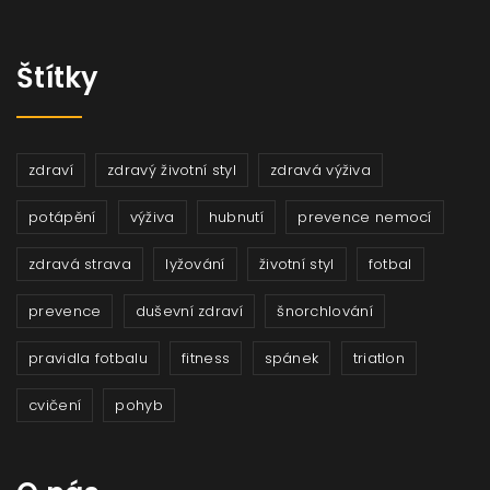
Štítky
zdraví
zdravý životní styl
zdravá výživa
potápění
výživa
hubnutí
prevence nemocí
zdravá strava
lyžování
životní styl
fotbal
prevence
duševní zdraví
šnorchlování
pravidla fotbalu
fitness
spánek
triatlon
cvičení
pohyb