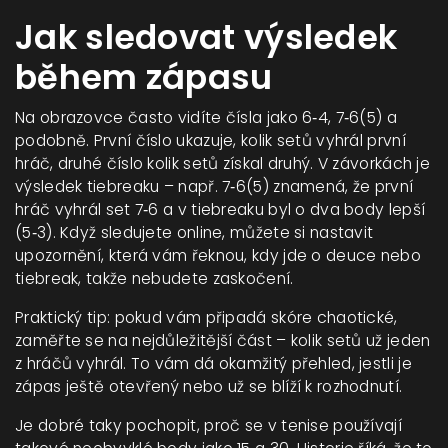
Jak sledovat výsledek
během zápasu
Na obrazovce často vidíte čísla jako 6‑4, 7‑6(5) a
podobně. První číslo ukazuje, kolik setů vyhrál první
hráč, druhé číslo kolik setů získal druhý. V závorkách je
výsledek tiebreaku – např. 7‑6(5) znamená, že první
hráč vyhrál set 7‑6 a v tiebreaku byl o dva body lepší
(5‑3). Když sledujete online, můžete si nastavit
upozornění, která vám řeknou, kdy jde o deuce nebo
tiebreak, takže nebudete zaskočení.
Praktický tip: pokud vám připadá skóre chaotické,
zaměřte se na nejdůležitější část – kolik setů už jeden
z hráčů vyhrál. To vám dá okamžitý přehled, jestli je
zápas ještě otevřený nebo už se blíží k rozhodnutí.
Je dobré taky pochopit, proč se v tenise používají