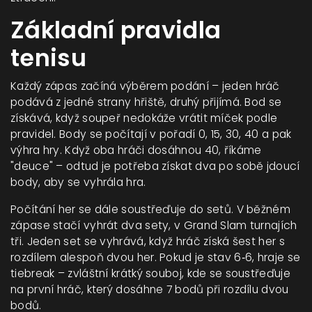
Základní pravidla
tenisu
Každý zápas začíná výběrem podání – jeden hráč
podává z jedné strany hřiště, druhý přijímá. Bod se
získává, když soupeř nedokáže vrátit míček podle
pravidel. Body se počítají v pořadí 0, 15, 30, 40 a pak
výhra hry. Když oba hráči dosáhnou 40, říkáme
"deuce" – odtud je potřeba získat dva po sobě jdoucí
body, aby se vyhrála hra.
Počítání her se dále soustřeďuje do setů. V běžném
zápase stačí vyhrát dva sety, v Grand Slam turnajích
tři. Jeden set se vyhrává, když hráč získá šest her s
rozdílem alespoň dvou her. Pokud je stav 6‑6, hraje se
tiebreak – zvláštní krátký souboj, kde se soustřeďuje
na první hráč, který dosáhne 7 bodů při rozdílu dvou
bodů.