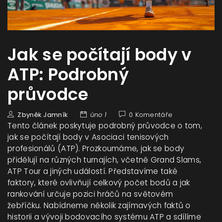
Jak se počítají body v
ATP: Podrobný
průvodce
Zbyněk Jamník
úno 1
0 Komentáře
Tento článek poskytuje podrobný průvodce o tom,
jak se počítají body v Asociaci tenisových
profesionálů (ATP). Prozkoumáme, jak se body
přidělují na různých turnajích, včetně Grand Slams,
ATP Tour a jiných událostí. Představíme také
faktory, které ovlivňují celkový počet bodů a jak
rankování určuje pozici hráčů na světovém
žebříčku. Nabídneme několik zajímavých faktů o
historii a vývoji bodovacího systému ATP a sdílíme