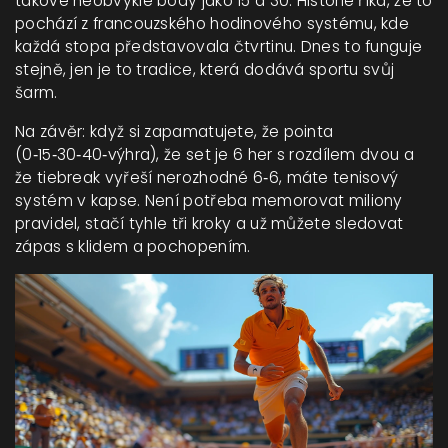
takové neobvyklé body jako 15 a 30. Historie říká, že to
pochází z francouzského hodinového systému, kde
každá stopa představovala čtvrtinu. Dnes to funguje
stejně, jen je to tradice, která dodává sportu svůj
šarm.
Na závěr: když si zapamatujete, že pointa
(0‑15‑30‑40‑výhra), že set je 6 her s rozdílem dvou a
že tiebreak vyřeší nerozhodné 6‑6, máte tenisový
systém v kapse. Není potřeba memorovat miliony
pravidel, stačí tyhle tři kroky a už můžete sledovat
zápas s klidem a pochopením.