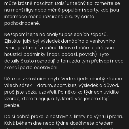
může krásně nasčítat. Další užitečný tip: zaměřte se
na menší ligy nebo méně populární sporty, kde jsou
informace méně rozšířené a kurzy často
podhodnocené.
Nezapomínejte na analýzu posledních zápasů.
Zjistěte, jaký byl výsledek domácího a venkovního
týmu, jestli mají zraněné klíčové hráče a jaké jsou
houstící podmínky (např. počasí, povrch). Tyto
detaily často rozhodují o tom, zda tým překvapí nebo
skončí podle očekávání.
Učte se z vlastních chyb. Vede si jednoduchý záznam
všech sázek – datum, sport, kurz, výsledek a důvod,
proč jste sázku uzavřeli. Po několika týdnech uvidíte
vzorce, které fungují, a ty, které vás jenom stojí
peníze.
Další dobrá praxe je nastavit si limity na výhru i prohru.
Když během dne nebo týdne dosáhnete předem