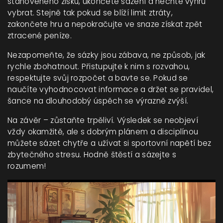
stanoveného zisku, ukončete sázení a nechte výhru
vybrat. Stejně tak pokud se blíží limit ztráty,
zakončete hru a nepokračujte ve snaze získat zpět
ztracené peníze.
Nezapomeňte, že sázky jsou zábava, ne způsob, jak
rychle zbohatnout. Přistupujte k nim s rozvahou,
respektujte svůj rozpočet a bavte se. Pokud se
naučíte vyhodnocovat informace a držet se pravidel,
šance na dlouhodobý úspěch se výrazně zvýší.
Na závěr – zůstaňte trpěliví. Výsledek se neobjeví
vždy okamžitě, ale s dobrým plánem a disciplínou
můžete sázet chytře a užívat si sportovní napětí bez
zbytečného stresu. Hodně štěstí a sázejte s
rozumem!