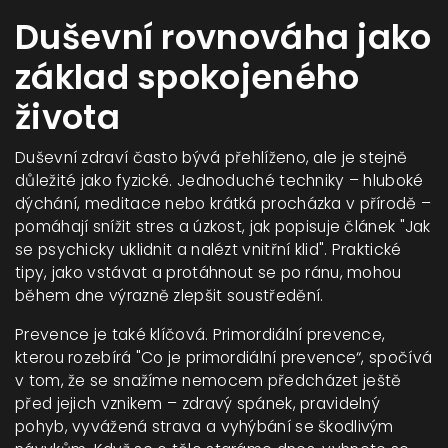
Duševní rovnováha jako
základ spokojeného
života
Duševní zdraví často bývá přehlíženo, ale je stejně
důležité jako fyzické. Jednoduché techniky – hluboké
dýchání, meditace nebo krátká procházka v přírodě –
pomáhají snížit stres a úzkost, jak popisuje článek "Jak
se psychicky uklidnit a nalézt vnitřní klid". Praktické
tipy, jako vstávat a protáhnout se po ránu, mohou
během dne výrazně zlepšit soustředění.
Prevence je také klíčová. Primordiální prevence,
kterou rozebírá "Co je primordiální prevence“, spočívá
v tom, že se snažíme nemocem předcházet ještě
před jejich vznikem – zdravý spánek, pravidelný
pohyb, vyvážená strava a vyhýbání se škodlivým