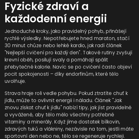
Fyzické zdraví a
každodenní energii
Jednoduché kroky, jako pravidelný pohyb, přinášejí
rychlé výsledky. Nepotřebujete hned maraton, stačí
30 minut chůze nebo lehké kardio, jak radí článek
"Nejlepší cvičení pro každý den". Takové rutiny zvyšují
krevní oběh, posilují svaly a pomáhají spálit
přebytečné kalorie. Navíc se po cvičení často objeví
pocit spokojenosti – díky endorfinům, které tělo
uvolňuje.
Strava hraje roli vedle pohybu. Pokud ztratíte chuť k
jídlu, může to ovlivnit energii i náladu. Článek "Jak
znovu získat chuť k jídlu" nabízí tipy, jak jíst pravidelně
a vyváženě, aby tělo mělo všechny potřebné
vitamíny a minerály. Když jíme dostatek bílkovin,
zdravých tuků a vlákniny, nezávisle na tom, jestli máte
sportovní den nebo ne, tělo se regeneruje rychleji.