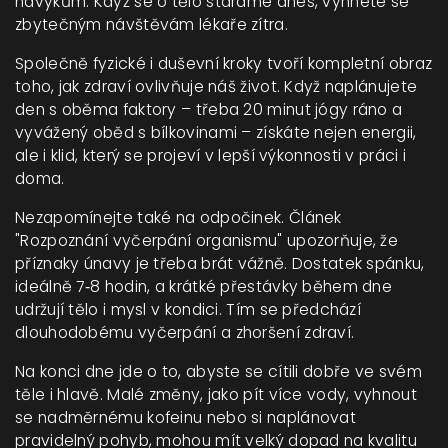
návykům. Když se o tělo staráme dnes, vyhnete se
zbytečným návštěvám lékaře zítra.
Společně fyzické i duševní kroky tvoří kompletní obraz
toho, jak zdraví ovlivňuje náš život. Když naplánujete
den s oběma faktory – třeba 20 minut jógy ráno a
vyvážený oběd s bílkovinami – získáte nejen energii,
ale i klid, který se projeví v lepší výkonnosti v práci i
doma.
Nezapomínejte také na odpočinek. Článek
"Rozpoznání vyčerpání organismu" upozorňuje, že
příznaky únavy je třeba brát vážně. Dostatek spánku,
ideálně 7‑8 hodin, a krátké přestávky během dne
udržují tělo i mysl v kondici. Tím se předchází
dlouhodobému vyčerpání a zhoršení zdraví.
Na konci dne jde o to, abyste se cítili dobře ve svém
těle i hlavě. Malé změny, jako pít více vody, vyhnout
se nadměrnému kofeinu nebo si naplánovat
pravidelný pohyb, mohou mít velký dopad na kvalitu