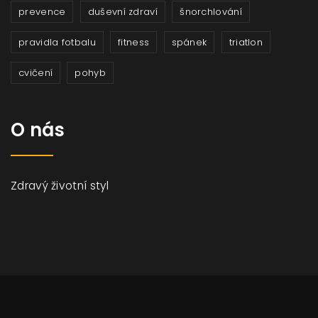
prevence
duševní zdraví
šnorchlování
pravidla fotbalu
fitness
spánek
triatlon
cvičení
pohyb
O nás
Zdravý životní styl