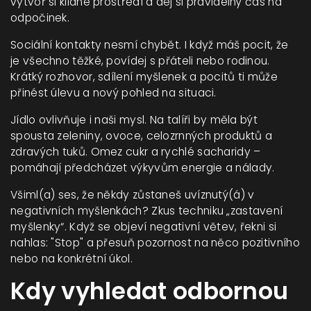
vytvoř si klidné prostředí a dej si pravidelný čas na
odpočinek.
Sociální kontakty nesmí chybět. I když máš pocit, že
je všechno těžké, povídej s přáteli nebo rodinou.
Krátký rozhovor, sdílení myšlenek a pocitů ti může
přinést úlevu a nový pohled na situaci.
Jídlo ovlivňuje i naši mysl. Na talíři by měla být
spousta zeleniny, ovoce, celozrnných produktů a
zdravých tuků. Omez cukr a rychlé sacharidy –
pomáhají předcházet výkyvům energie a nálady.
Všiml(a) ses, že někdy zůstaneš uvíznutý(á) v
negativních myšlenkách? Zkus techniku „zastavení
myšlenky“. Když se objeví negativní větev, řekni si
nahlas: "Stop" a přesuň pozornost na něco pozitivního
nebo na konkrétní úkol.
Kdy vyhledat odbornou