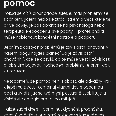
pomoc
Pokud se cítíš dlouhodobě sklesle, máš problémy se
spánkem, jídlem nebo se ztrácí zájem o věci, které tě
dříve bavily, je čas obrátit se na psychologa nebo
terapeuta. Nepodceňuj své pocity – profesionál ti
může nabídnout konkrétní nástroje a podporu.
Jedním z častých problémů je závislostní chování. V
našem blogu najdeš článek "Co je závislostní
chování?", kde se dozvíš, co tě může vést k závislosti
a jak s tím bojovat. Pochopení problému je první krok
k uzdravení.
Nezapomeň, že pomoc není slabost, ale odvážný krok
k lepšímu životu. Kombinuj vlastní tipy s odbornou
péčí a uvidíš, jak se tvá mysl postupně stabilizuje a
získáš víc energie pro to, co miluješ.
Takže začni dnes – pár minut dýchání, procházka,
zdravá večeře a otevřený rozhovor s kamarádem.