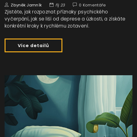
Zbyněk Jamník
říj 23
0 Komentáře
Zjistěte, jak rozpoznat příznaky psychického
vyčerpání, jak se liší od deprese a úzkosti, a získáte
konkrétní kroky k rychlému zotavení.
Více detailů