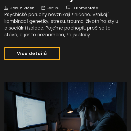
Jakub Vlček
led 20
0 Komentáře
Psychické poruchy nevznikají z ničeho. Vznikají
kombinací genetiky, stresu, trauma, životního stylu
a sociální izolace. Pojďme pochopit, proč se to
stává, a jak to neznamená, že jsi slabý.
Více detailů