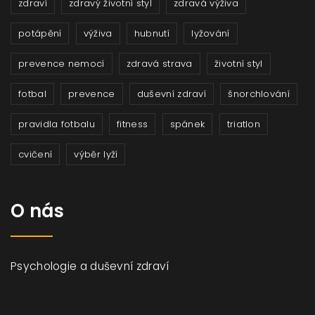
zdraví
zdravý životní styl
zdravá výživa
potápění
výživa
hubnutí
lyžování
prevence nemocí
zdravá strava
životní styl
fotbal
prevence
duševní zdraví
šnorchlování
pravidla fotbalu
fitness
spánek
triatlon
cvičení
výběr lyží
O nás
Psychologie a duševní zdraví