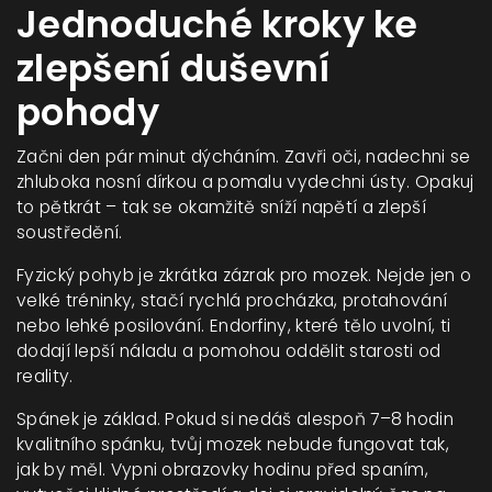
Jednoduché kroky ke
zlepšení duševní
pohody
Začni den pár minut dýcháním. Zavři oči, nadechni se
zhluboka nosní dírkou a pomalu vydechni ústy. Opakuj
to pětkrát – tak se okamžitě sníží napětí a zlepší
soustředění.
Fyzický pohyb je zkrátka zázrak pro mozek. Nejde jen o
velké tréninky, stačí rychlá procházka, protahování
nebo lehké posilování. Endorfiny, které tělo uvolní, ti
dodají lepší náladu a pomohou oddělit starosti od
reality.
Spánek je základ. Pokud si nedáš alespoň 7–8 hodin
kvalitního spánku, tvůj mozek nebude fungovat tak,
jak by měl. Vypni obrazovky hodinu před spaním,