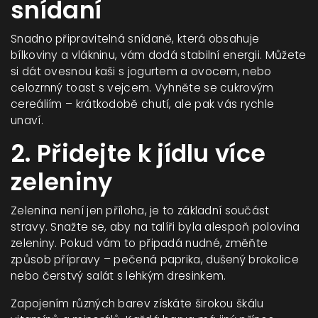
snídaní
Snadno připravitelná snídaně, která obsahuje
bílkoviny a vlákninu, vám dodá stabilní energii. Můžete
si dát ovesnou kaši s jogurtem a ovocem, nebo
celozrnný toast s vejcem. Vyhněte se cukrovým
cereáliím – krátkodobě chutí, ale pak vás rychle
unaví.
2. Přidejte k jídlu více
zeleniny
Zelenina není jen příloha, je to základní součást
stravy. Snažte se, aby na talíři byla alespoň polovina
zeleniny. Pokud vám to připadá nudné, změňte
způsob přípravy – pečená paprika, dušený brokolice
nebo čerstvý salát s lehkým dresinkem.
Zapojením různých barev získáte širokou škálu