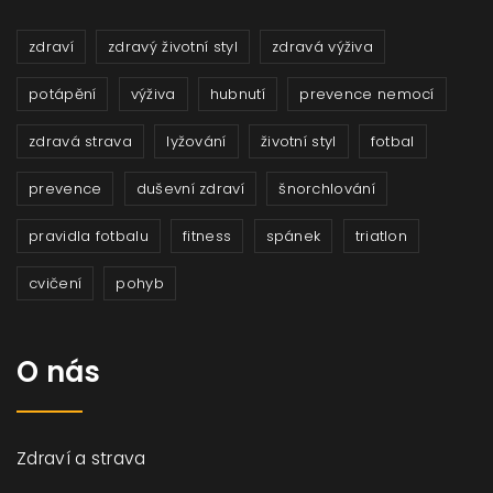
zdraví
zdravý životní styl
zdravá výživa
potápění
výživa
hubnutí
prevence nemocí
zdravá strava
lyžování
životní styl
fotbal
prevence
duševní zdraví
šnorchlování
pravidla fotbalu
fitness
spánek
triatlon
cvičení
pohyb
O nás
Zdraví a strava