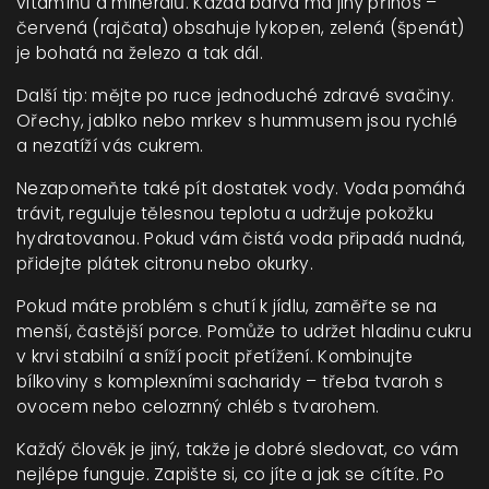
vitamínů a minerálů. Každá barva má jiný přínos –
červená (rajčata) obsahuje lykopen, zelená (špenát)
je bohatá na železo a tak dál.
Další tip: mějte po ruce jednoduché zdravé svačiny.
Ořechy, jablko nebo mrkev s hummusem jsou rychlé
a nezatíží vás cukrem.
Nezapomeňte také pít dostatek vody. Voda pomáhá
trávit, reguluje tělesnou teplotu a udržuje pokožku
hydratovanou. Pokud vám čistá voda připadá nudná,
přidejte plátek citronu nebo okurky.
Pokud máte problém s chutí k jídlu, zaměřte se na
menší, častější porce. Pomůže to udržet hladinu cukru
v krvi stabilní a sníží pocit přetížení. Kombinujte
bílkoviny s komplexními sacharidy – třeba tvaroh s
ovocem nebo celozrnný chléb s tvarohem.
Každý člověk je jiný, takže je dobré sledovat, co vám
nejlépe funguje. Zapište si, co jíte a jak se cítíte. Po