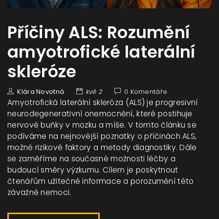
Příčiny ALS: Rozumění
amyotrofické laterální
skleróze
Klára Novotná
kvě 2
0 Komentáře
Amyotrofická laterální skleróza (ALS) je progresivní
neurodegenerativní onemocnění, které postihuje
nervové buňky v mozku a míše. V tomto článku se
podíváme na nejnovější poznatky o příčinách ALS,
možné rizikové faktory a metody diagnostiky. Dále
se zaměříme na současné možnosti léčby a
budoucí směry výzkumu. Cílem je poskytnout
čtenářům užitečné informace a porozumění této
závažné nemoci.