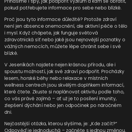
Přinášíme i tipy, jak podpořit výzkum a kam se obrátit,
pokud potřebujete informace pro sebe nebo blízké.
Proč jsou tyto informace důležité? Protože zdraví
není jen absence onemocnění, ale aktivní péče o tělo
i mysl. Když chápete, jak funguje světová
zdravotnická síť nebo jaké jsou nejnovější poznatky o
vážných nemocích, můžete lépe chránit sebe i své
blízké.
V Jeseníkách najdete nejen krásnou přírodu, ale i
spoustu možností, jak své zdraví podpořit. Procházky
lesem, horské běhy nebo relaxace v místních
wellness centrech jsou skvělým doplňkem informací,
které čtete. Zkuste si naplánovat aktivitu podle toho,
co vás právě zajímá – ať už je to posílení imunity,
zlepšení dýchání nebo jen odpočinek po náročném
dni.
Nejčastější otázka, kterou slyšíme, je: „Kde začít?“
Odpověď je jednoduchá – začněte s jednou změnou.