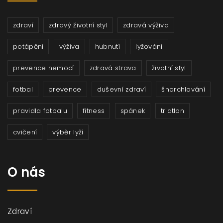
zdraví
zdravý životní styl
zdravá výživa
potápění
výživa
hubnutí
lyžování
prevence nemocí
zdravá strava
životní styl
fotbal
prevence
duševní zdraví
šnorchlování
pravidla fotbalu
fitness
spánek
triatlon
cvičení
výběr lyží
O nás
Zdraví