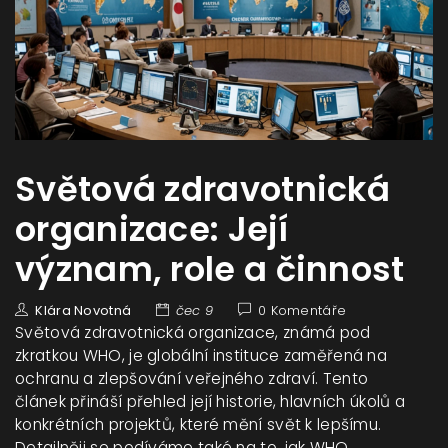
Světová zdravotnická
organizace: Její
význam, role a činnost
Klára Novotná
čec 9
0 Komentáře
Světová zdravotnická organizace, známá pod
zkratkou WHO, je globální instituce zaměřená na
ochranu a zlepšování veřejného zdraví. Tento
článek přináší přehled její historie, hlavních úkolů a
konkrétních projektů, které mění svět k lepšímu.
Detailněji se podíváme také na to, jak WHO