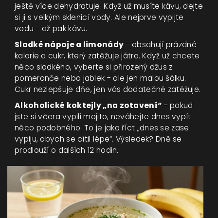
ještě více dehydratuje. Když už musíte kávu, dejte
si ji s velkým sklenicí vody. Ale nejprve vypijte
vodu - až pak kávu.
Sladké nápoje a limonády
- obsahují prázdné
kalorie a cukr, který zatěžuje játra. Když už chcete
něco sladkého, vyberte si přirozený džus z
pomeranče nebo jablek - ale jen malou šálku.
Cukr nezlepšuje dňe, jen vás dodatečně zatěžuje.
Alkoholické koktejly „na zotavení“
- pokud
jste si včera vypili mojito, neváhejte dnes vypít
něco podobného. To je jako říct „dnes se zase
vypiju, abych se cítil lépe“. Výsledek? Dně se
prodlouží o dalších 12 hodin.