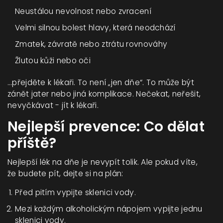
Neustálou nevolnost nebo zvracení
Velmi silnou bolest hlavy, která neodchází
Zmatek, závratě nebo ztrátu rovnováhy
Žlutou kůži nebo oči
…přejděte k lékaři. To není „jen dňe“. To může být
zánět jater nebo jiná komplikace. Nečekat, neřešit,
nevyčkávat - jít k lékaři.
Nejlepší prevence: Co dělat
příště?
Nejlepší lék na dňe je nevypít tolik. Ale pokud víte,
že budete pít, dejte si na plán:
Před pitím vypijte sklenici vody.
Mezi každým alkoholickým nápojem vypijte jednu
sklenici vody.