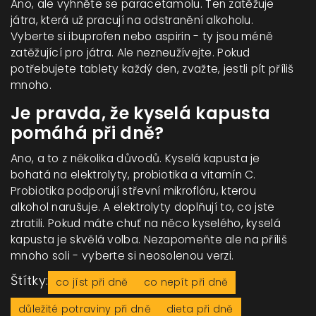
Ano, ale vyhněte se paracetamolu. Ten zatěžuje
játra, která už pracují na odstranění alkoholu.
Vyberte si ibuprofen nebo aspirin - ty jsou méně
zatěžující pro játra. Ale nezneužívejte. Pokud
potřebujete tablety každý den, zvažte, jestli pít příliš
mnoho.
Je pravda, že kyselá kapusta
pomáhá při dně?
Ano, a to z několika důvodů. Kyselá kapusta je
bohatá na elektrolyty, probiotika a vitamín C.
Probiotika podporují střevní mikroflóru, kterou
alkohol narušuje. A elektrolyty doplňují to, co jste
ztratili. Pokud máte chuť na něco kyselého, kyselá
kapusta je skvělá volba. Nezapomeňte ale na příliš
mnoho soli - vyberte si neosolenou verzi.
Štítky:
co jíst při dně
co nepít při dně
důležité potraviny při dně
dieta při dně