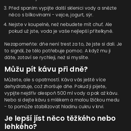
Před spaním vypijte další sklenici vody a snězte
něco s bílkovinami - vejce, jogurt, sýr.
Nejste v koupelně, než nebudete mít chuť. Ale
pokud už jste, voda je vaše nejlepší přítelkyně.
Nezapomeňte: dňe není trest za to, že jste si dali. Je
to signál, že tělo potřebuje pomoc. A když mu ji
dáte, zotaví se rychleji, než si myslíte.
Můžu pít kávu při dně?
Můžete, ale s opatrností. Káva vás ještě více
dehydratuje, což zhoršuje dňe. Pokud ji pijete,
vypijte nejdřív alespoň 500 ml vody a pak až kávu.
Nebo si dejte kávu s mlékem a malou lžičkou medu
- to pomůže stabilizovat hladinu cukru v krvi.
Je lepší jíst něco těžkého nebo
lehkého?