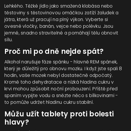
Lehkého. Těžké jídlo jako smažená klobása nebo
těstoviny s těstovinovou omáčkou zatíží žaludek a
játra, která už pracují na plný výkon. Vyberte si
ovesné vločky, banán, vejce nebo polévku. Jsou
jemné, snadno stravitelné a pomáhají tělu obnovit
sílu.
Proč mi po dně nejde spát?
Alkohol narušuje fáze spánku - hlavně REM spánek,
který je důležitý pro obnovu mozku. I když jste spali 8
hodin, vaše mozek nebyl dostatečně odpočatý.
Kromě toho dehydratace a nízká hladina cukru v
krvi mohou způsobit noční probouzení. Příště před
spaním vypijte vodu a snězte něco s bílkovinami -
to pomůže udržet hladinu cukru stabilní.
Můžu užít tablety proti bolesti
hlavy?