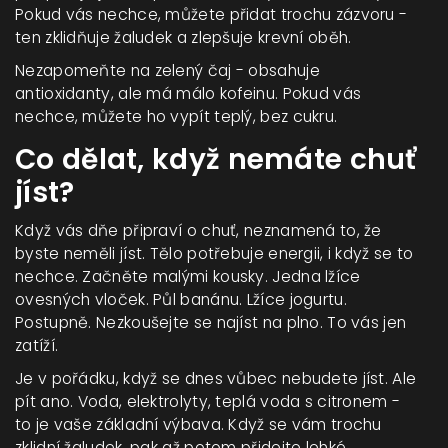
Pokud vás nechce, můžete přidat trochu zázvoru -
ten zklidňuje žaludek a zlepšuje krevní oběh.
Nezapomeňte na zelený čaj - obsahuje
antioxidanty, ale má málo kofeinu. Pokud vás
nechce, můžete ho vypít teplý, bez cukru.
Co dělat, když nemáte chuť
jíst?
Když vás dňe připraví o chuť, neznamená to, že
byste neměli jíst. Tělo potřebuje energii, i když se to
nechce. Začněte malými kousky. Jedna lžíce
ovesných vloček. Půl banánu. Lžíce jogurtu.
Postupně. Nezkoušejte se najíst na plno. To vás jen
zatíží.
Je v pořádku, když se dnes vůbec nebudete jíst. Ale
pít ano. Voda, elektrolyty, teplá voda s citronem -
to je vaše základní výbava. Když se vám trochu
zklidní žaludek, pak až potom přidejte lehké