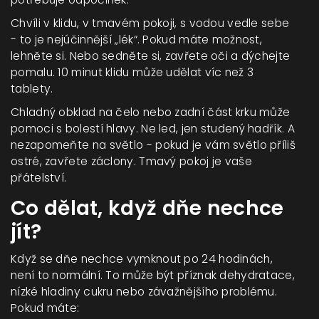
Chvíli v klidu, v tmavém pokoji, s vodou vedle sebe
- to je nejúčinnější „lék“. Pokud máte možnost,
lehněte si. Nebo sedněte si, zavřete oči a dýchejte
pomalu. 10 minut klidu může udělat víc než 3
tablety.
Chladný obklad na čelo nebo zadní část krku může
pomoci s bolestí hlavy. Ne led, jen studený hadřík. A
nezapomeňte na světlo - pokud je vám světlo příliš
ostré, zavřete záclony. Tmavý pokoj je vaše
přátelství.
Co dělat, když dňe nechce
jít?
Když se dňe nechce vymknout po 24 hodinách,
není to normální. To může být příznak dehydratace,
nízké hladiny cukru nebo závažnějšího problému.
Pokud máte: