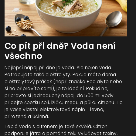
Co pít při dně? Voda není
všechno
Nejlepší nápoj při dně je voda. Ale nejen voda.
Potřebujete také elektrolyty. Pokud máte doma
elektrolytový prášek (např. značka Pedialyte nebo
si ho připravíte sami), je to ideální. Pokud ne,
připravte si jednoduchý nápoj: do 500 ml vody
přidejte špetku soli, lžičku medu a půlku citronu. To
je vaše vlastní elektrolytová náplň - levná,
přirozená a účinná.
Teplá voda s citronem je také skvělá. Citron
podporuje játra a pomáhá tělu vylučovat toxiny.