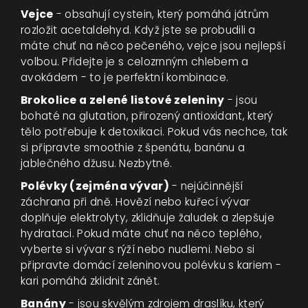
Vejce
- obsahují cystein, který pomáhá játrům
rozložit acetaldehyd. Když jste se probudili a
máte chuť na něco pečeného, vejce jsou nejlepší
volbou. Přidejte je s celozrnným chlebem a
avokádem - to je perfektní kombinace.
Brokolice a zelené listové zeleniny
- jsou
bohaté na glutation, přirozený antioxidant, který
tělo potřebuje k detoxikaci. Pokud vás nechce, tak
si připravte smoothie z špenátu, banánu a
jablečného džusu. Nezbytné.
Polévky (zejména vývar)
- nejúčinnější
záchrana při dně. Hovězí nebo kuřecí vývar
doplňuje elektrolyty, zklidňuje žaludek a zlepšuje
hydrataci. Pokud máte chuť na něco teplého,
vyberte si vývar s rýží nebo nudlemi. Nebo si
připravte domácí zeleninovou polévku s kariem -
kari pomáhá zklidnit zánět.
Banány
- jsou skvělým zdrojem draslíku, který