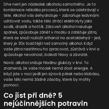
Dňe není jen následek alkoholu samotného. Je to
kombinace několika procesů, které se odehrávají v
těle. Alkohol vás dehydratuje - zabraňuje ledvinám
udržovat vodu, takže tělo ztrácí elektrolyty jako
sodík, draslík a hořčík. Zároveň alkohol narušuje
spánek, způsobuje zánět v mozku a zatěžuje játra,
která se snaží rozložit ethanol na acetaldehyd - jed,
který je 30x toxičtější než samotný alkohol. Když
vaše játra nestihnou ho zpracovat, zůstává v krvi a
způsobuje nevolnost, bolesti hlavy a závratě.
Navíc alkohol snižuje hladinu glukózy v krvi. To
znamená, že vaše mozek nemá dost energie. A
když jste v noci jedli jen sýrové párek nebo klobásu,
vaše tělo nemá žádné zásoby, které by mohly
pomoci.
Co jíst při dně? 5
nejúčinnějších potravin