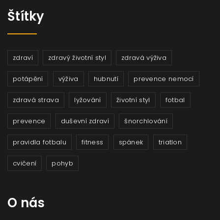
Štítky
zdraví
zdravý životní styl
zdravá výživa
potápění
výživa
hubnutí
prevence nemocí
zdravá strava
lyžování
životní styl
fotbal
prevence
duševní zdraví
šnorchlování
pravidla fotbalu
fitness
spánek
triatlon
cvičení
pohyb
O nás