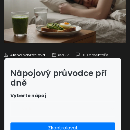
Alena Navrátilová
led 17
0 Komentáře
Nápojový průvodce při
dně
Vyberte nápoj
Zkontrolovat