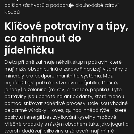
dalších záchvatů a podporuje dlouhodobé zdraví
kloubů.
Klíčové potraviny a tipy,
co zahrnout do
jídelníčku
Dieta při dně zahrnuje několik skupin potravin, které
mají nízký obsah purinů a zároveň nabízejí vitamíny a
minerály pro podporu imunitního systému. Mezi
nejdůležitější patří čerstvé ovoce (jablka, třešně,
jahody) a zelenina (mrkev, brokolice, paprika). Tyto
potraviny jsou bohaté na antioxidanty, které mohou
pomoci snižovat zánětlivé procesy. Dále jsou vhodné
celozrnné výrobky – oves, quinoa, hnědá rýže – které
poskytují energii bez zvyšování kyseliny močové.
Mléčné produkty s nízkým obsahem tuku, jako jogurt a
tvaroh, dodávají bílkoviny a zároveň mají mírně