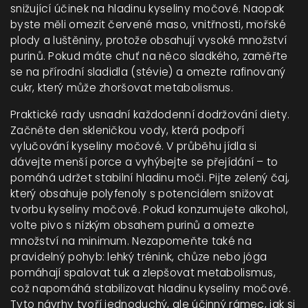
snižující účinek na hladinu kyseliny močové. Naopak
byste měli omezit červené maso, vnitřnosti, mořské
plody a luštěniny, protože obsahují vysoké množství
purinů. Pokud máte chuť na něco sladkého, zaměřte
se na přírodní sladidla (stévie) a omezte rafinovaný
cukr, který může zhoršovat metabolismus.
Praktické rady usnadní každodenní dodržování diety.
Začněte den skleničkou vody, která podpoří
vylučování kyseliny močové. V průběhu jídla si
dávejte menší porce a vyhýbejte se přejídání – to
pomáhá udržet stabilní hladinu moči. Pijte zelený čaj,
který obsahuje polyfenoly s potenciálem snižovat
tvorbu kyseliny močové. Pokud konzumujete alkohol,
volte pivo s nízkým obsahem purinů a omezte
množství na minimum. Nezapomeňte také na
pravidelný pohyb: lehký trénink, chůze nebo jóga
pomáhají spalovat tuk a zlepšovat metabolismus,
což napomáhá stabilizovat hladinu kyseliny močové.
Tyto návrhy tvoří jednoduchý, ale účinný rámec, jak si