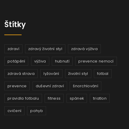
Štítky
zdraví
zdravý životní styl
zdravá výživa
potápění
výživa
hubnutí
prevence nemocí
zdravá strava
lyžování
životní styl
fotbal
prevence
duševní zdraví
šnorchlování
pravidla fotbalu
fitness
spánek
triatlon
cvičení
pohyb