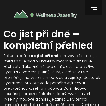
Co jíst při dně –
kompletní přehled
Pokud hledáte
co jíst při dně
,
stravovací strategii,
která snižuje hladinu kyseliny močové a zmírňuje
záchvaty
. Také známé jako
dnní dieta
, tato výživa
vychází z omezení
purinů
,
látky, která se v těle
přeměňuje na kyselinu močovou
a zajišťuje dostatek
hydratace
,
protože voda pomáhá vylučovat
přebytečnou kyselinu močovou
. Další klíčová
součást je omezení
alkoholu
,
který zvyšuje tvorbu
kyseliny močové a zhoršuje zánět
. Díky těmto
principům se dieta při dně zaměřuje na snížení rizika