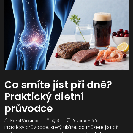
Co smíte jíst při dně?
Praktický dietní
průvodce
Karel Vokurka
říj 6
0 Komentáře
Praktický průvodce, který ukáže, co můžete jíst při