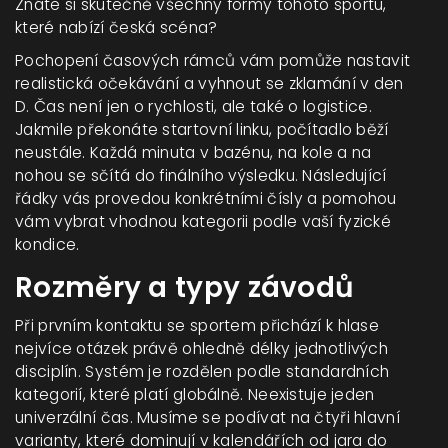
Znáte si skutečně všechny formy tohoto sportu,
které nabízí česká scéna?
Pochopení časových rámců vám pomůže nastavit
realistická očekávání a vyhnout se zklamání v den
D. Čas není jen o rychlosti, ale také o logistice.
Jakmile překonáte startovní linku, počítadlo běží
neustále. Každá minuta v bazénu, na kole a na
nohou se sčítá do finálního výsledku. Následující
řádky vás provedou konkrétními čísly a pomohou
vám vybrat vhodnou kategorii podle vaší fyzické
kondice.
Rozměry a typy závodů
Při prvním kontaktu se sportem přichází k hlase
nejvíce otázek právě ohledně délky jednotlivých
disciplín. Systém je rozdělen podle standardních
kategorií, které platí globálně. Neexistuje jeden
univerzální čas. Musíme se podívat na čtyři hlavní
varianty, které dominují v kalendářích od jara do