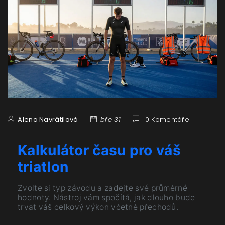
Alena Navrátilová
bře 31
0 Komentáře
Kalkulátor času pro váš
triatlon
Zvolte si typ závodu a zadejte své průměrné
hodnoty. Nástroj vám spočítá, jak dlouho bude
trvat váš celkový výkon včetně přechodů.