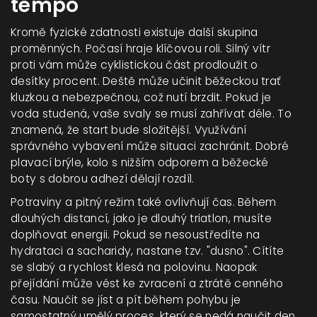
tempo
Kromě fyzické zdatnosti existuje další skupina
proměnných. Počasí hraje klíčovou roli. Silný vítr
proti vám může cyklistickou část prodloužit o
desítky procent. Deště může učinit běžeckou trať
kluzkou a nebezpečnou, což nutí brzdit. Pokud je
voda studená, vaše svaly se musí zahřívat déle. To
znamená, že start bude složitější. Využívání
správného vybavení může situaci zachránit. Dobré
plavací brýle, kolo s nižším odporem a běžecké
boty s dobrou adhezí dělají rozdíl.
Potraviny a pitný režim také ovlivňují čas. Během
dlouhých distancí, jako je dlouhý triatlon, musíte
doplňovat energii. Pokud se nesoustředíte na
hydrataci a sacharidy, nastane tzv. "dusno". Cítíte
se slabý a rychlost klesá na polovinu. Naopak
přejídání může vést ke zvracení a ztrátě cenného
času. Naučit se jíst a pít během pohybu je
samostatný umělý proces, který se nedá naučit den