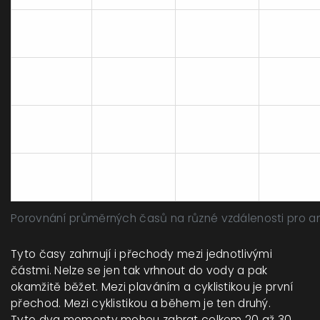
Super
60-90
50-80
2-3 měs
Sprint
minut
minut
2-2,5
1,5-2
Sprint
3-4 měs
hodiny
hodiny
3-3,5
2-2,5
Olympijský
6 měsíc
hodiny
hodiny
Ironman
12-14 hodin
10-12 hodin
12 měsí
(Long)
Porovnání průměrných časů na různé vzdálenosti pro 
Tyto časy zahrnují i přechody mezi jednotlivými
částmi. Nelze se jen tak vrhnout do vody a pak
okamžitě běžet. Mezi plaváním a cyklistikou je první
přechod. Mezi cyklistikou a během je ten druhý.
Tyto dva momenty mohou zabrat celkem 20 až 30