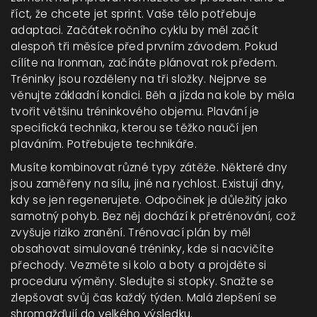
říct, že chcete jet sprint. Vaše tělo potřebuje
adaptaci. Začátek ročního cyklu by měl začít
alespoň tři měsíce před prvním závodem. Pokud
cílíte na Ironman, začínáte plánovat rok předem.
Tréninky jsou rozděleny na tři složky. Nejprve se
věnujte základní kondici. Běh a jízda na kole by měla
tvořit většinu tréninkového objemu. Plavání je
specifická technika, kterou se těžko naučí jen
plaváním. Potřebujete technikáře.
Musíte kombinovat různé typy zátěže. Některé dny
jsou zaměřeny na sílu, jiné na rychlost. Existují dny,
kdy se jen regenerujete. Odpočinek je důležitý jako
samotný pohyb. Bez něj dochází k přetrénování, což
zvyšuje riziko zranění. Trénovací plán by měl
obsahovat simulované tréninky, kde si nacvičíte
přechody. Vezměte si kolo a boty a projděte si
proceduru výměny. Sledujte si stopky. Snažte se
zlepšovat svůj čas každý týden. Malá zlepšení se
shromažďují do velkého výsledku.