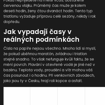
Pokud nepřijedete na metě včas, dostanete
červenou vlajku. Průměrný čas muže je kolem
deseti hodin, ženy čtou dvanáct hodin. Tento typ
triatlonu vyžaduje přípravu celé sezóny, někdy i rok
dopředu.
Jak vypadají časy v
reálných podmínkách
Čísla na papíře nejsou všechno. Mnoho lidí si myslí,
že pokud uběhnou maratón, zvládnou i triatlon
stejně snadno. To však nefunguje kvůli faktu, že se
mění povrch. Plavání v otevřené vodě je jiné než v
bazénu. Teplota vody, proudění a vítr mohou váš
čas posunout i o hodinu. Při venkovních závodech,
jako jsou ty v Česku, hrají roli kopce a asfalt.
Průměrný
Typ
Průměrný
Požado
čas
závodu
čas (žen)
příprav
(muži)