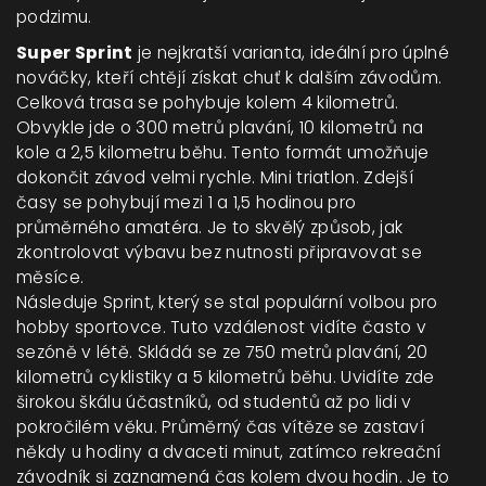
podzimu.
Super Sprint
je nejkratší varianta, ideální pro úplné
nováčky, kteří chtějí získat chuť k dalším závodům.
Celková trasa se pohybuje kolem 4 kilometrů.
Obvykle jde o 300 metrů plavání, 10 kilometrů na
kole a 2,5 kilometru běhu.
Tento formát umožňuje
dokončit závod velmi rychle.
Mini triatlon
. Zdejší
časy se pohybují mezi 1 a 1,5 hodinou pro
průměrného amatéra. Je to skvělý způsob, jak
zkontrolovat výbavu bez nutnosti připravovat se
měsíce.
Následuje
Sprint
, který se stal populární volbou pro
hobby sportovce. Tuto vzdálenost vidíte často v
sezóně v létě. Skládá se ze 750 metrů plavání, 20
kilometrů cyklistiky a 5 kilometrů běhu. Uvidíte zde
širokou škálu účastníků, od studentů až po lidi v
pokročilém věku. Průměrný čas vítěze se zastaví
někdy u hodiny a dvaceti minut, zatímco rekreační
závodník si zaznamená čas kolem dvou hodin. Je to