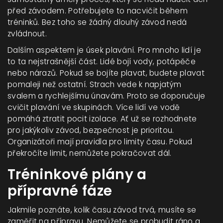
před závodem. Potřebujete to nacvičit během
tréninků. Bez toho se žádný dlouhý závod nedá
zvládnout.
Dalším aspektem je úsek plavání. Pro mnoho lidí je
to ta nejstrašnější část. Lidé bojí vody, potápěče
nebo nárazů. Pokud se bojíte plavat, budete plavat
pomaleji než ostatní. Strach vede k napjatým
svalem a rychlejšímu únavám. Proto se doporučuje
cvičit plavání ve skupinách. Více lidí ve vodě
pomáhá ztratit pocit izolace. Ať už se rozhodnete
pro jakýkoliv závod, bezpečnost je prioritou.
Organizátoři mají pravidla pro limity času. Pokud
překročíte limit, nemůžete pokračovat dál.
Tréninkové plány a
přípravné fáze
Jakmile poznáte, kolik času závod trvá, musíte se
zaměřit na přípravu. Nemůžete se probudit ráno a