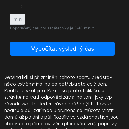
min
Doporučený čas pro začátečníky je 5–10 minut.
Vypočítat výsledný čas
Většina lidí si při zmínění tohoto sportu představí
něco extrémního, na co potřebujete celý den.
Realita je však jiná. Pokud se ptáte, kolik času
strávíte na trati, odpověď závisí na tom, jaký typ
závodu zvolíte. Jeden závod může být hotový za
hodinu a půl, zatímco u druhého se můžete vrátit
domů až po dni a půl. Rozdíly ve vzdálenostích jsou
obrovské a přímo ovlivňují plánování vaší přípravy.