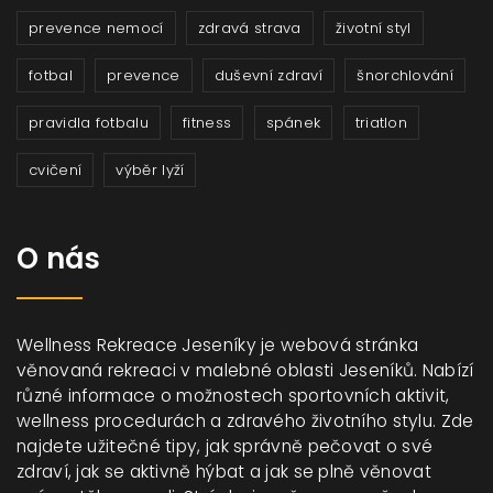
prevence nemocí
zdravá strava
životní styl
fotbal
prevence
duševní zdraví
šnorchlování
pravidla fotbalu
fitness
spánek
triatlon
cvičení
výběr lyží
O nás
Wellness Rekreace Jeseníky je webová stránka
věnovaná rekreaci v malebné oblasti Jeseníků. Nabízí
různé informace o možnostech sportovních aktivit,
wellness procedurách a zdravého životního stylu. Zde
najdete užitečné tipy, jak správně pečovat o své
zdraví, jak se aktivně hýbat a jak se plně věnovat