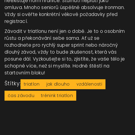
neexistuje horní hranice. Stárnutí neplatí jako
omluva. Mnoho seniorů úspěšně absolvuje Ironman.
Vždy si ověřte konkrétní věkové požadavky před
registrací.
Závodit v triatlonu není jen o době. Je to o osobním
růstu a překonávání sebe sama. Ať už se
rozhodnete pro rychlý super sprint nebo náročný
dlouhý závod, vždy to bude zkušenost, která vás
posune dál. Vyzkoušejte si to, zjistíte, že vaše tělo je
schopné více, než si myslíte. Hodně štěstí na
startovním bloku!
Štítky:
triatlon
jak dlouho
vzdálenosti
čas závodu
trénink triatlon