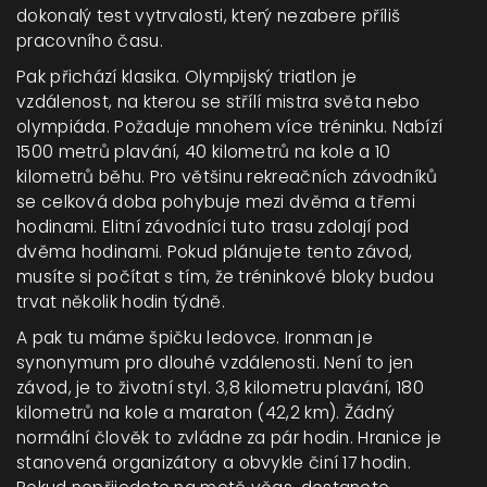
dokonalý test vytrvalosti, který nezabere příliš
pracovního času.
Pak přichází klasika.
Olympijský triatlon
je
vzdálenost, na kterou se střílí mistra světa nebo
olympiáda. Požaduje mnohem více tréninku. Nabízí
1500 metrů plavání, 40 kilometrů na kole a 10
kilometrů běhu. Pro většinu rekreačních závodníků
se celková doba pohybuje mezi dvěma a třemi
hodinami. Elitní závodníci tuto trasu zdolají pod
dvěma hodinami. Pokud plánujete tento závod,
musíte si počítat s tím, že tréninkové bloky budou
trvat několik hodin týdně.
A pak tu máme špičku ledovce.
Ironman
je
synonymum pro dlouhé vzdálenosti. Není to jen
závod, je to životní styl. 3,8 kilometru plavání, 180
kilometrů na kole a maraton (42,2 km). Žádný
normální člověk to zvládne za pár hodin. Hranice je
stanovená organizátory a obvykle činí 17 hodin.