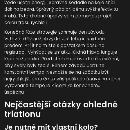
vodě ušetří energii. Správné sedadlo na kole sníží
tlak na bedra. Správný pád při běhu zvýší efektivitu
kroků. Tyto drobné úpravy vám pomohou projet
celou trasu rychleji.
Konečná fáze strategie zahrnuje den závodu.
Vstávat dřív než obvykle. Jíst lehkou snídaňu
předem. Příjít na místo s dostatkem času na
registraci. Vyhýbat se zmatku. Klidná hlava funguje
lépe než panika. Před startem proveďte rozcvičení,
aby svaly byly teplé. Během závodu udržujte
konstantní tempa. Nesnažte se na začátku být
nejrychlejší, protože to vás pošle do únavy na konci.
Vyrovnané tempo je klíčem ke konečnému
úspěchu.
Nejčastější otázky ohledně
triatlonu
Je nutné mít vlastní kolo?