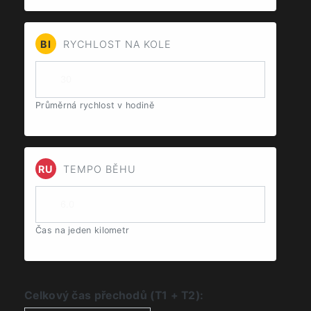
BI
RYCHLOST NA KOLE
Průměrná rychlost v hodině
RU
TEMPO BĚHU
Čas na jeden kilometr
Celkový čas přechodů (T1 + T2):