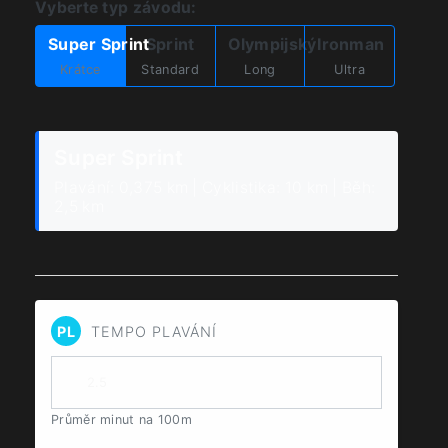
Vyberte typ závodu:
Super Sprint
Sprint
Olympijský
Ironman
Krátce
Standard
Long
Ultra
Super Sprint
Plavání: 0,375 km | Cyklistika: 10 km | Běh:
2,5 km
PL
TEMPO PLAVÁNÍ
Průměr minut na 100m