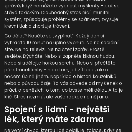
zprávě, když nemůžete vypnout myšlenky - pak se
stává toxickým. Dlouhodobý stres ničí imunitní
systém, způsobuje problémy se spánkem, zvyšuje
krevní tlak a zhoršuje trávení.
Co dělat? Naučte se „vypínat“. Každý den si
vyhraďte 10 minut na úplné vypnutí. Ne na sociální
sítě. Ne na televizi. Ne na čtení zpráv. Prostě
seděte. Dýcháte. Nebo si zapněte klidnou hudbu.
Nebo si udělejte horkou sprchu. Nebo si přečtěte
pár stránek knihy - ne o tom, jak žít lépe, ale o
něčem úplně jiném. Například o historii kouzelníků
nebo o původu čaje. To vás odvede od myšlenek o
práci, o penězích, o tom, co byste měli dělat. A to je
klíč. Stres nezmizí, ale vaše reakce na něj ano.
Spojení s lidmi - největší
lék, který máte zdarma
Největší chyba, kterou lidé dělají, je izolace. Když se