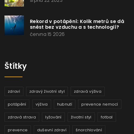
srpna 22 2023
Rekord v potápění: Kolik metrů se dá
snést bez vzduchu a s technologií?
června 15 2026
Štítky
zdraví
zdravý životní styl
zdravá výživa
potápění
výživa
hubnutí
prevence nemocí
zdravá strava
lyžování
životní styl
fotbal
prevence
duševní zdraví
šnorchlování