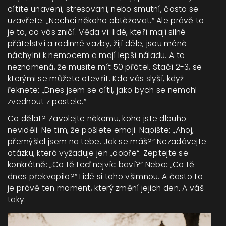
cítíte unavení, stresovaní, nebo smutní, často se
uzavřete. „Nechci někoho obtěžovat.“ Ale právě to
je to, co vás zničí. Věda ví: lidé, kteří mají silné
přátelství a rodinné vazby, žijí déle, jsou méně
náchylní k nemocem a mají lepší náladu. A to
neznamená, že musíte mít 50 přátel. Stačí 2-3, se
kterými se můžete otevřít. Kdo vás slyší, když
řeknete: „Dnes jsem se cítil, jako bych se nemohl
zvednout z postele.“
Co dělat? Zavolejte někomu, koho jste dlouho
neviděli. Ne tím, že pošlete emoji. Napište: „Ahoj,
přemýšlel jsem na tebe. Jak se máš?“ Nezadávejte
otázku, která vyžaduje jen „dobře“. Zeptejte se
konkrétně: „Co tě teď nejvíc baví?“ Nebo: „Co tě
dnes překvapilo?“ Lidé si toho všimnou. A často to
je právě ten moment, který změní jejich den. A váš
taky.