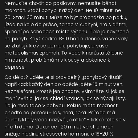
Nemusíte chodit do posilovny, nemusíte běhat
maratón. Stačí pohyb. Každý den. Ne 10 minut, ne
20. Stačí 30 minut. Může to být procházka po parku,
jízda na kole do práce, tanec v kuchyni, hra s dětmi,
šplhání po schodech místo výtahu. Tělo je navržené
na pohyb. Když sedíte 8-10 hodin denně, vaše svaly
se ztuhují, krev se pomalu pohybuje, a vaše
metabolismus zpomalí. To vede k nárůstu tělesné
hmotnosti, problémům s klouby a dokonce k
deprese.
Co dělat? Udělejte si pravidelný „pohybový rituál“.
Například: každý den po obědě jděte 15 minut ven.
Bez telefonu. Prostě jen chodte. Všimněte si, jak se
mění světlo, jak se chladí vzduch, jak se hýbají listy.
To je meditace v pohybu. Pokud máte možnost,
chodte na přírodu - les, hora, řeka. Příroda má
účinek, který věda nazývá „biofilie“ - lidské tělo se v
ní cítí doma. Dokonce i 20 minut ve stromech
snižuje hladinu stresového hormonu o 15-20 %.