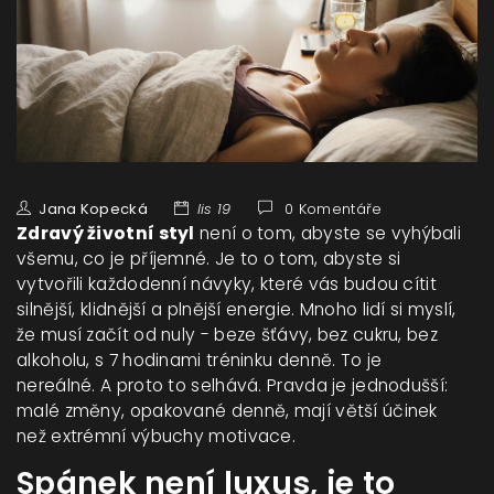
Jana Kopecká
lis 19
0 Komentáře
Zdravý životní styl
není o tom, abyste se vyhýbali
všemu, co je příjemné. Je to o tom, abyste si
vytvořili každodenní návyky, které vás budou cítit
silnější, klidnější a plnější energie. Mnoho lidí si myslí,
že musí začít od nuly - beze šťávy, bez cukru, bez
alkoholu, s 7 hodinami tréninku denně. To je
nereálné. A proto to selhává. Pravda je jednodušší:
malé změny, opakované denně, mají větší účinek
než extrémní výbuchy motivace.
Spánek není luxus, je to