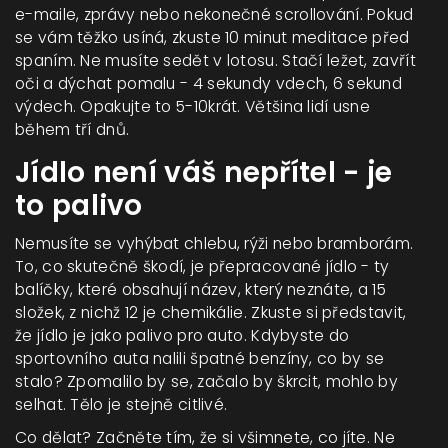
e-maile, zprávy nebo nekonečné scrollování. Pokud
se vám těžko usíná, zkuste 10 minut meditace před
spaním. Ne musíte sedět v lotosu. Stačí ležet, zavřít
oči a dýchat pomalu - 4 sekundy vdech, 6 sekund
výdech. Opakujte to 5-10krát. Většina lidí usne
během tří dnů.
Jídlo není váš nepřítel - je
to palivo
Nemusíte se vyhýbat chlebu, rýži nebo bramborám.
To, co skutečně škodí, je přepracované jídlo - ty
balíčky, které obsahují název, který neznáte, a 15
složek, z nichž 12 je chemikálie. Zkuste si představit,
že jídlo je jako palivo pro auto. Kdybyste do
sportovního auta nalili špatné benzíny, co by se
stalo? Zpomalilo by se, začalo by škrcit, mohlo by
selhat. Tělo je stejně citlivé.
Co dělat? Začněte tím, že si všimnete, co jíte. Ne