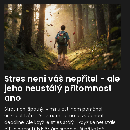
Stres není váš nepřítel - ale
jeho neustálý přítomnost
ano
Stres není špatný. V minulosti nám pomáhal
uniknout lvům. Dnes nám pomáhá zvládnout
deadline. Ale když je stres stálý - když se neustále
cítíte napnutí, když vám srdce buší při každé