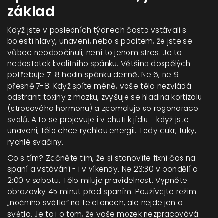
základ
Když jste v posledních týdnech často vstávali s
bolestí hlavy, unavení, nebo s pocitem, že jste se
vůbec neodpočinuli, není to jenom stres. Je to
nedostatek kvalitního spánku. Většina dospělých
potřebuje 7-8 hodin spánku denně. Ne 6, ne 9 -
přesně 7-8. Když spíte méně, vaše tělo nezvládá
odstranit toxiny z mozku, zvyšuje se hladina kortizolu
(stresového hormonu) a zpomaluje se regenerace
svalů. A to se projevuje i v chuti k jídlu - když jste
unavení, tělo chce rychlou energii. Tedy cukr, tuky,
rychlé svačiny.
Co s tím? Začněte tím, že si stanovíte fixní čas na
spaní a vstávání - i v víkendy. Ne 23:30 v pondělí a
2:00 v sobotu. Tělo miluje pravidelnost. Vypněte
obrazovky 45 minut před spaním. Používejte režim
„nočního světla“ na telefonech, ale nejde jen o
světlo. Je to i o tom, že vaše mozek nezpracovává