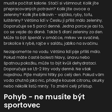
musíte počítat kalorie. Stačí si všimnout: Kolik jíte
přepracovaných potravin? Kolik jíte ovoce a
zeleniny? Kolik jíte bílkovin - vajíčka, ryby, tofu,
luštěniny? Většina lidí v Česku jí příliš málo zeleniny.
Doporučuje se 5 porcí denně. Jedna porce je asi to,
co se vejde do dlaně. Takže 5 dlaní zeleniny za den.
Může to být špenát v omáčce, mrkev ve svačině,
brokolice k rybě, rajče v salátu, jablko na svačinu.
Nezapomeňte na vodu. Většina lidí pije příliš málo.
Pokud máte časté bolesti hlavy, únavu nebo
špatnou pokožku, může to být kvůli dehydrataci.
Doporučuje se 1,5-2 litry vody denně. Ne však
najednou. Pijte malými hltky po celý den. Pokud vám
voda chutná jako nic, přidejte kousek citronu, okurky
nebo několik listů minty. To změní celý přístup.
Pohyb - ne musíte být
sportovec