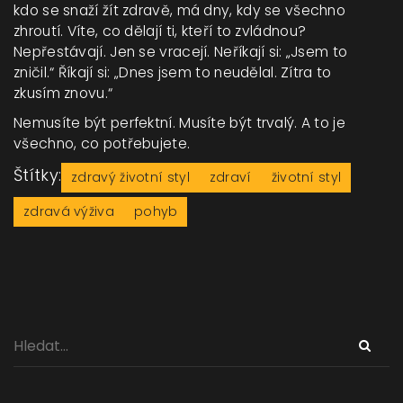
kdo se snaží žít zdravě, má dny, kdy se všechno
zhroutí. Víte, co dělají ti, kteří to zvládnou?
Nepřestávají. Jen se vracejí. Neříkají si: „Jsem to
zničil.“ Říkají si: „Dnes jsem to neudělal. Zítra to
zkusím znovu.“
Nemusíte být perfektní. Musíte být trvalý. A to je
všechno, co potřebujete.
Štítky:
zdravý životní styl
zdraví
životní styl
zdravá výživa
pohyb