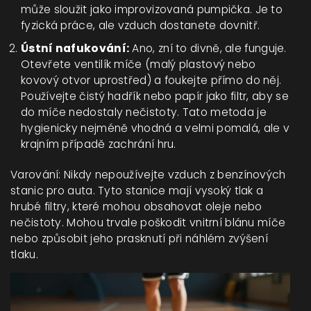
může sloužit jako improvizovaná pumpička. Je to
fyzická práce, ale vzduch dostanete dovnitř.
Ústní nafukování:
Ano, zní to divně, ale funguje.
Otevřete ventilík míče (malý plastový nebo
kovový otvor uprostřed) a foukejte přímo do něj.
Používejte čistý hadřík nebo papír jako filtr, aby se
do míče nedostaly nečistoty. Tato metoda je
hygienicky nejméně vhodná a velmi pomalá, ale v
krajním případě zachrání hru.
Varování: Nikdy nepoužívejte vzduch z benzínových
stanic pro auta. Tyto stanice mají vysoký tlak a
hrubé filtry, které mohou obsahovat oleje nebo
nečistoty. Mohou trvale poškodit vnitrní blánu míče
nebo způsobit jeho prasknutí při náhlém zvýšení
tlaku.