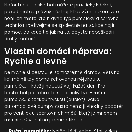
Nafouknout basketbal můžete prakticky kdekoli,
pokud máte správný nástroj. Klíčovým prvkem zde
není jen místo, ale hlavně typ pumpičky a správná
technika. Podívejme se společně na to, kde najít
pomoc, co koupit a jak na to, abyste nepoškodili
drahý materiál.
Vlastní domácí náprava:
Rychle a levně
Nejrychlejší cestou je samozřejmě domov. Většina
lidí má někdy doma schovanou nějakou tu
pumpičku, i když ji nepoužívají každý den. Pro
basketbal potřebujete specifický typ - ruční
pumpičku s tenkou tryskou (dublet). Velké
automobilové pumpy často nemají vhodný adaptér
pro ventilek u sportovních míčů, který je mnohem
menší než ventil na pneumatikách.
Ruční pumpička:
Nejčastější volba. Stojí kolem