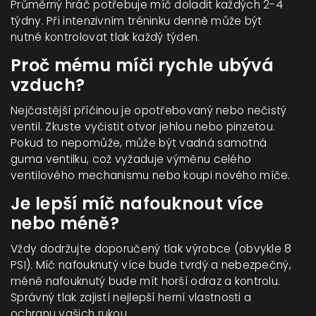
Průměrný hráč potřebuje míč doladit každých 2-4
týdny. Při intenzivním tréninku denně může být
nutné kontrolovat tlak každý týden.
Proč mému míči rychle ubývá
vzduch?
Nejčastější příčinou je opotřebovaný nebo nečistý
ventil. Zkuste vyčistit otvor jehlou nebo pinzetou.
Pokud to nepomůže, může být vadná samotná
guma ventilku, což vyžaduje výměnu celého
ventilového mechanismu nebo koupi nového míče.
Je lepší míč nafouknout více
nebo méně?
Vždy dodržujte doporučený tlak výrobce (obvykle 8
PSI). Míč nafouknutý více bude tvrdý a nebezpečný,
méně nafouknutý bude mít horší odraz a kontrolu.
Správný tlak zajistí nejlepší herní vlastnosti a
ochranu vašich rukou.