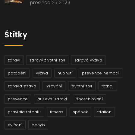
prosince 25 2023
Štítky
zdraví
zdravý životní styl
zdravá výživa
potápění
výživa
hubnutí
prevence nemocí
zdravá strava
lyžování
životní styl
fotbal
prevence
duševní zdraví
šnorchlování
pravidla fotbalu
fitness
spánek
triatlon
cvičení
pohyb