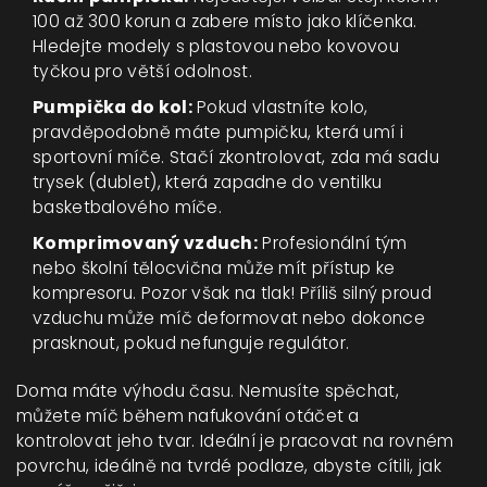
100 až 300 korun a zabere místo jako klíčenka.
Hledejte modely s plastovou nebo kovovou
tyčkou pro větší odolnost.
Pumpička do kol:
Pokud vlastníte kolo,
pravděpodobně máte pumpičku, která umí i
sportovní míče. Stačí zkontrolovat, zda má sadu
trysek (dublet), která zapadne do ventilku
basketbalového míče.
Komprimovaný vzduch:
Profesionální tým
nebo školní tělocvična může mít přístup ke
kompresoru. Pozor však na tlak! Příliš silný proud
vzduchu může míč deformovat nebo dokonce
prasknout, pokud nefunguje regulátor.
Doma máte výhodu času. Nemusíte spěchat,
můžete míč během nafukování otáčet a
kontrolovat jeho tvar. Ideální je pracovat na rovném
povrchu, ideálně na tvrdé podlaze, abyste cítili, jak