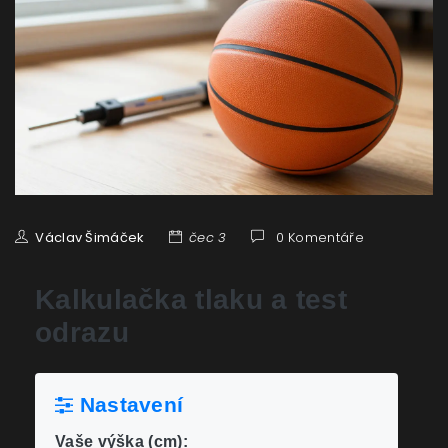
Václav Šimáček
čec 3
0 Komentáře
Kalkulačka tlaku a test
odrazu
Nastavení
Vaše výška (cm):