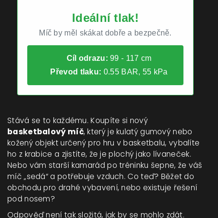
Ideální tlak!
Míč by měl skákat dobře a bezpečně.
Cíl odrazu:
99 - 117 cm
Převod tlaku:
0.55 BAR, 55 kPa
Stává se to každému. Koupíte si nový
basketbalový míč
, který je
kulatý gumový nebo
kožený objekt určený pro hru v basketbalu
, vybalíte
ho z krabice a zjistíte, že je plochý jako lívaneček.
Nebo vám starší kamarád po tréninku šepne, že váš
míč „sedá“ a potřebuje vzduch. Co teď? Běžet do
obchodu pro drahé vybavení, nebo existuje řešení
pod nosem?
Odpověď není tak složitá, jak by se mohlo zdát.