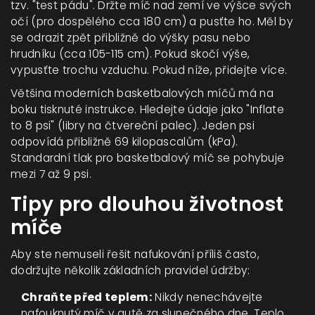
tzv. "test pádu". Držte míč nad zemí ve výšce svých
očí (pro dospělého cca 180 cm) a pusťte ho. Měl by
se odrazit zpět přibližně do výšky pasu nebo
hrudníku (cca 105-115 cm). Pokud skočí výše,
vypusťte trochu vzduchu. Pokud níže, přidejte více.
Většina moderních basketbalových míčů má na
boku tisknuté instrukce. Hledejte údaje jako "Inflate
to 8 psi" (libry na čtvereční palec). Jeden psi
odpovídá přibližně 69 kilopascalům (kPa).
Standardní tlak pro basketbalový míč se pohybuje
mezi 7 až 9 psi.
Tipy pro dlouhou životnost
míče
Aby ste nemuseli řešit nafukování příliš často,
dodržujte několik základních pravidel údržby:
Chraňte před teplem:
Nikdy nenechávejte
nafouknutý míč v autě za slunečného dne. Teplo