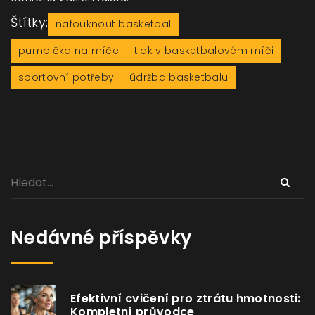
Štítky:
nafouknout basketbal
pumpička na míče
tlak v basketbalovém míči
sportovní potřeby
údržba basketbalu
Nedávné příspěvky
Efektivní cvičení pro ztrátu hmotnosti:
Kompletní průvodce