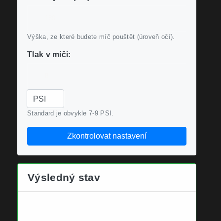
Výška, ze které budete míč pouštět (úroveň očí).
Tlak v míči:
Standard je obvykle 7-9 PSI.
Zkontrolovat nastavení
Výsledný stav
✅