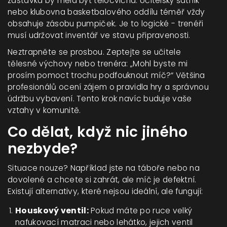
zastávka by měla být tělocvična. Učitelský šatník
nebo klubovna basketbalového oddílu téměř vždy
obsahuje zásobu pumpiček. Je to logické - trenéři
musí udržovat inventář ve stavu připravenosti.
Neztrapněte se prosbou. Zeptejte se učitele
tělesné výchovy nebo trenéra: „Mohl byste mi
prosím pomoct trochu podfouknout míč?“ Většina
profesionálů ocení zájem o pravidla hry a správnou
údržbu vybavení. Tento krok navíc buduje vaše
vztahy v komunitě.
Co dělat, když nic jiného
nezbyde?
Situace nouze? Například jste na táboře nebo na
dovolené a chcete si zahrát, ale míč je defektní.
Existují alternativy, které nejsou ideální, ale fungují:
Houskový ventil:
Pokud máte po ruce velký
nafukovací matraci nebo lehátko, jejich ventil