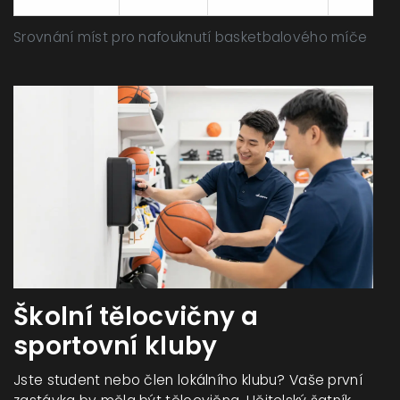
Srovnání míst pro nafouknutí basketbalového míče
Školní tělocvičny a
sportovní kluby
Jste student nebo člen lokálního klubu? Vaše první