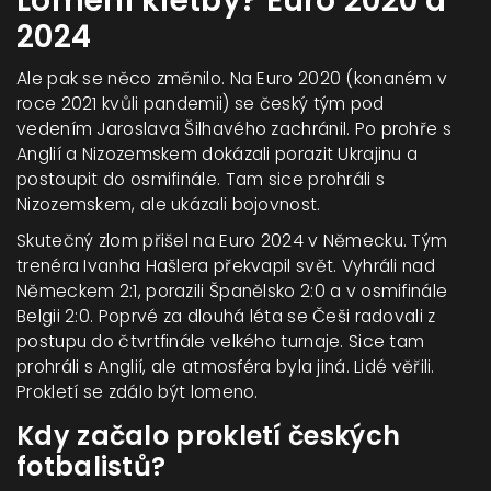
Lomení kletby? Euro 2020 a
2024
Ale pak se něco změnilo. Na Euro 2020 (konaném v
roce 2021 kvůli pandemii) se český tým pod
vedením Jaroslava Šilhavého zachránil. Po prohře s
Anglií a Nizozemskem dokázali porazit Ukrajinu a
postoupit do osmifinále. Tam sice prohráli s
Nizozemskem, ale ukázali bojovnost.
Skutečný zlom přišel na Euro 2024 v Německu. Tým
trenéra Ivanha Hašlera překvapil svět. Vyhráli nad
Německem 2:1, porazili Španělsko 2:0 a v osmifinále
Belgii 2:0. Poprvé za dlouhá léta se Češi radovali z
postupu do čtvrtfinále velkého turnaje. Sice tam
prohráli s Anglií, ale atmosféra byla jiná. Lidé věřili.
Prokletí se zdálo být lomeno.
Kdy začalo prokletí českých
fotbalistů?