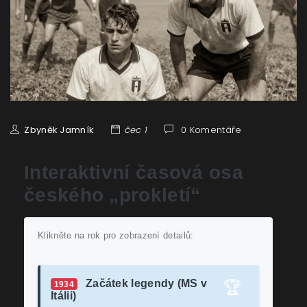
Zbyněk Jamník
čec 1
0 Komentáře
Interaktivní časová osa
českého „prokletí“
Klikněte na rok pro zobrazení detailů:
Začátek legendy (MS v
🏆
1934
Itálii)