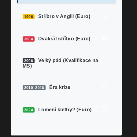
🥈
Stříbro v Anglii (Euro)
1996
💔
Dvakrát stříbro (Euro)
2004
Velký pád (Kvalifikace na
📉
2006
MS)
😞
Éra krize
2010–2018
🇨🇿
Lomení kletby? (Euro)
2024