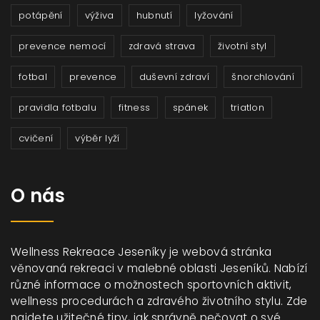
potápění
výživa
hubnutí
lyžování
prevence nemocí
zdravá strava
životní styl
fotbal
prevence
duševní zdraví
šnorchlování
pravidla fotbalu
fitness
spánek
triatlon
cvičení
výběr lyží
O nás
Wellness Rekreace Jeseníky je webová stránka
věnovaná rekreaci v malebné oblasti Jeseníků. Nabízí
různé informace o možnostech sportovních aktivit,
wellness procedurách a zdravého životního stylu. Zde
najdete užitečné tipy, jak správně pečovat o své