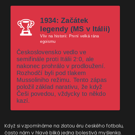
1934: Začátek
🏆
legendy (MS v Itálii)
Vliv na historii: První velká rána
egoismu
Československo vedlo ve
semifinále proti Itálii 2:0, ale
nakonec prohrálo v prodloužení.
Rozhodčí byli pod tlakem
Mussoliniho režimu. Tento zápas
položil základ narativu, že když
Češi povedou, vždycky to někdo
kazí.
Když si vzpomínáme na zlatou éru českého fotbalu,
často nám v hlavě bliká jedna bolestivá myšlenka.