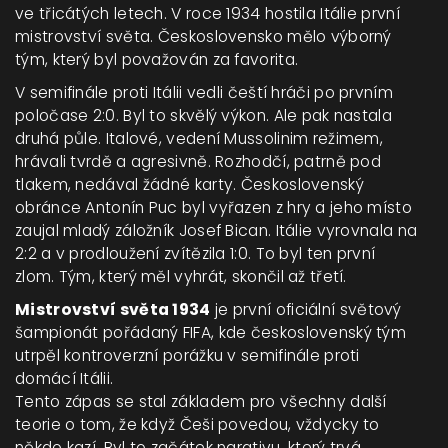
ve třicátých letech. V roce 1934 hostila Itálie první
mistrovství světa. Československo mělo výborný
tým, který byl považován za favorita.
V semifinále proti Itálii vedli čeští hráči po prvním
poločase 2:0. Byl to skvělý výkon. Ale pak nastala
druhá půle. Italové, vedení Mussolinim režimem,
hrávali tvrdě a agresivně. Rozhodčí, patrně pod
tlakem, nedával žádné karty. Československý
obránce Antonín Puc byl vyřazen z hry a jeho místo
zaujal mladý záložník Josef Bican. Itálie vyrovnala na
2:2 a v prodloužení zvítězila 1:0. To byl ten první
zlom. Tým, který měl vyhrát, skončil až třetí.
Mistrovství světa 1934
je
první oficiální světový
šampionát pořádaný FIFA, kde československý tým
utrpěl kontroverzní porážku v semifinále proti
domácí Itálii.
Tento zápas se stal základem pro všechny další
teorie o tom, že když Češi povedou, vždycky to
někdo kazí. Byl to začátek narativu, který trvá