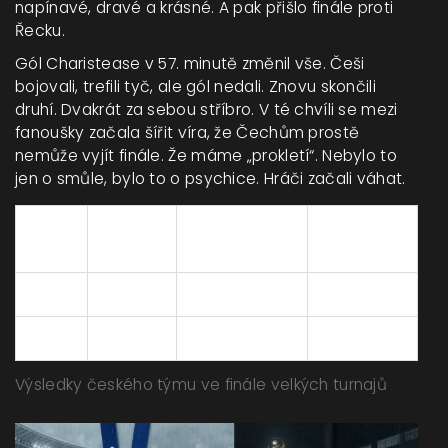
napínavé, dravé a krásné. A pak přišlo finále proti
Řecku.
Gól Charistease v 57. minutě změnil vše. Češi
bojovali, trefili tyč, ale gól nedali. Znovu skončili
druhí. Dvakrát za sebou stříbro. V té chvíli se mezi
fanoušky začala šířit víra, že Čechům prostě
nemůže vyjít finále. Že máme „prokletí“. Nebylo to
jen o smůle, bylo to o psychice. Hráči začali váhat.
Soupeř ve
Rok
Turnaj
Výsledek
finále
1996
Euro
Německo
0:2
2004
Euro
Řecko
1:0
Výsledky českého týmu ve finále velkých turnajů