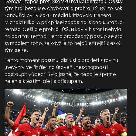
Domácí zápas proti Skotsku byl katastrofou. Český
tým hrál bezduše, chyboval a prohrál 1:2. Byl to šok.
Fanoušci byli v šoku, média kritizovala trenéra
Michala Bílka. A pak přišel zápas na Islandu. Stačila
remíza. Češi ale prohráli 0:2. Nikdy v historii nebyla
nálada tak temná. Tento propásaný postup se stal
symbolem toho, že když je to nejdůležitější, český
tým selže.
Tento moment posunul diskusi o prokletí z rovinu
„nevýhry ve finále“ na úroveň „neschopnosti
postoupit vůbec“. Bylo jasné, že něco je špatně
nejen s štěstím, ale i s přístupem.