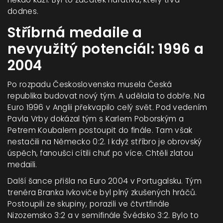
dodnes.
Stříbrná medaile a
nevyužitý potenciál: 1996 a
2004
Po rozpadu Československa musela Česká
republika budovat nový tým. A udělala to dobře. Na
Euro 1996 v Anglii překvapilo celý svět. Pod vedením
Pavla Vrby dokázal tým s Karlem Poborským a
Petrem Koubalem postoupit do finále. Tam však
nestačili na Německo 0:2. I když stříbro je obrovský
úspěch, fanoušci cítili chuť po více. Chtěli zlatou
medaili.
Další šance přišla na Euro 2004 v Portugalsku. Tým
trenéra Branka Ivkoviče byl plný zkušených hráčů.
Postoupili ze skupiny, porazili ve čtvrtfinále
Nizozemsko 3:2 a v semifinále Švédsko 3:2. Bylo to