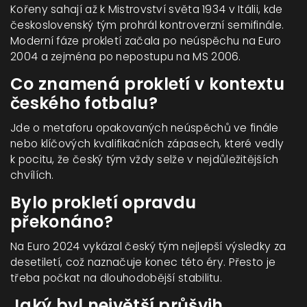
Kořeny sahají až k Mistrovství světa 1934 v Itálii, kde
československý tým prohrál kontroverzní semifinále.
Moderní fáze prokletí začala po neúspěchu na Euro
2004 a zejména po nepostupu na MS 2006.
Co znamená prokletí v kontextu
českého fotbalu?
Jde o metaforu opakovaných neúspěchů ve finále
nebo klíčových kvalifikačních zápasech, které vedly
k pocitu, že český tým vždy selže v nejdůležitějších
chvílích.
Bylo prokletí opravdu
překonáno?
Na Euro 2024 vykázal český tým nejlepší výsledky za
desetiletí, což naznačuje konec této éry. Přesto je
třeba počkat na dlouhodobější stabilitu.
Jaký byl největší průšvih