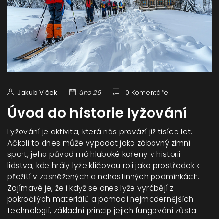
Jakub Vlček
úno 26
0 Komentáře
Úvod do historie lyžování
Lyžování je aktivita, která nás provází již tisíce let.
Ačkoli to dnes může vypadat jako zábavný zimní
sport, jeho původ má hluboké kořeny v historii
lidstva, kde hrály lyže klíčovou roli jako prostředek k
přežití v zasněžených a nehostinných podmínkách.
Zajímavé je, že i když se dnes lyže vyrábějí z
pokročilých materiálů a pomocí nejmodernějších
technologií, základní princip jejich fungování zůstal