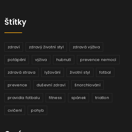
Štítky
zdraví
zdravý životní styl
zdravá výživa
potápění
výživa
hubnutí
prevence nemocí
zdravá strava
lyžování
životní styl
fotbal
prevence
duševní zdraví
šnorchlování
pravidla fotbalu
fitness
spánek
triatlon
cvičení
pohyb