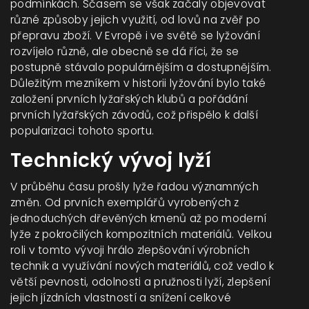
podmínkách. Sčasem se však začaly objevovat
různé způsoby jejich využití, od lovů na zvěř po
přepravu zboží. V Evropě i ve světě se lyžování
rozvíjelo různě, ale obecně se dá říci, že se
postupně stávalo populárnějším a dostupnějším.
Důležitým mezníkem v historii lyžování bylo také
založení prvních lyžařských klubů a pořádání
prvních lyžařských závodů, což přispělo k další
popularizaci tohoto sportu.
Technický vývoj lyží
V průběhu času prošly lyže řadou významných
změn. Od prvních exemplářů vyrobených z
jednoduchých dřevěných kmenů až po moderní
lyže z pokročilých kompozitních materiálů. Velkou
roli v tomto vývoji hrálo zlepšování výrobních
technik a využívání nových materiálů, což vedlo k
větší pevnosti, odolnosti a pružnosti lyží, zlepšení
jejich jízdních vlastností a snížení celkové