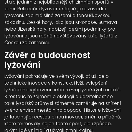
stalo jedním z nejoblíbenějších zimních sportů v
zemi. Rekreační lyžování, stejně jako závodní
lyžování, zde má silné zázemí a fanouškovskou
základnu. České hory, jako jsou Krkonoše, Šumava
nebo Jizerské hory, nabízejí ideální podmínky pro
lyžování a jsou ročně navštěvovány tisíci lyžařů z
Česka i ze zahraničí.
Závěr a budoucnost
lyžování
Lyžování pokračuje ve svém vývoji, ať už jde o
technické inovace v konstrukci lyží, vylepšení
lyžařského vybavení nebo rozvoj lyžařských areálů.
S rostoucím zájmem o ekologii a udržitelnost se
také lyžařský průmysl záměrně zaměřuje na snížení
svého environmentálního dopadu. Historie lyžování
je fascinující cestou plnou inovací, změn a příběhů,
které formovaly nejen tento sport, ale i způsob,
jakým lidé vnímají a užívají zimní krajinu.