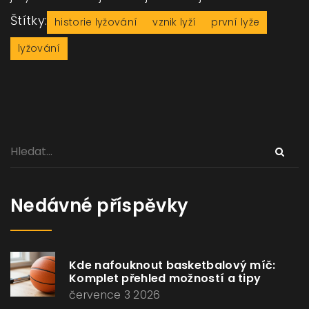
Štítky:
historie lyžování
vznik lyží
první lyže
lyžování
Nedávné příspěvky
Kde nafouknout basketbalový míč:
Komplet přehled možností a tipy
července 3 2026