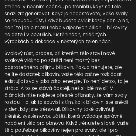
změna: v nočním spánku, po tréninku, když se tělo
snaží zregenerovat. Když je nedostáváte, vaše svaly
se nebudou růst, i když budete cvičit každý den. A ne,
není to jen o masu nebo vaječných bílích – bílkoviny
najdete i v bobulích, luštěninách, mléčných
výrobkách a dokonce v některých zeleninách.
Svalový růst
,
proces, při kterém tělo staví nové
svalové vlákna po zátěži
není možný bez
dostatečného příjmu bílkovin. Pokud trénujete, ale
nejíte dostatek bílkovin, vaše tělo začne rozkládat
existující svaly jako zdroj energie. To není detox, to je
ztráta. A to se stává častěji, než si lidé myslí. V
článcích níže najdete přesné příznaky, že vám svaly
rostou – a jak to souvisí s tím, kolik bílkovin jste snědli
v den, kdy jste trénovali. Bílkoviny také ovlivňují
trénink
,
systémovou zátěž, která vyžaduje správné
napájení těla pro obnovu
. Když trénujete silově, vaše
tělo potřebuje bílkoviny nejen pro svaly, ale i pro