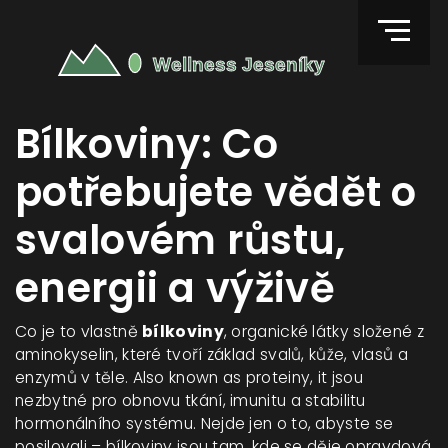
Bílkoviny: Co
potřebujete vědět o
svalovém růstu,
energii a výživě
Co je to vlastně
bílkoviny
,
organické látky složené z
aminokyselin, které tvoří základ svalů, kůže, vlasů a
enzymů v těle
. Also known as
proteiny
, it
jsou
nezbytné pro obnovu tkání, imunitu a stabilitu
hormonálního systému
.
Nejde jen o to, abyste se
posilovali – bílkoviny jsou tam, kde se děje opravdová