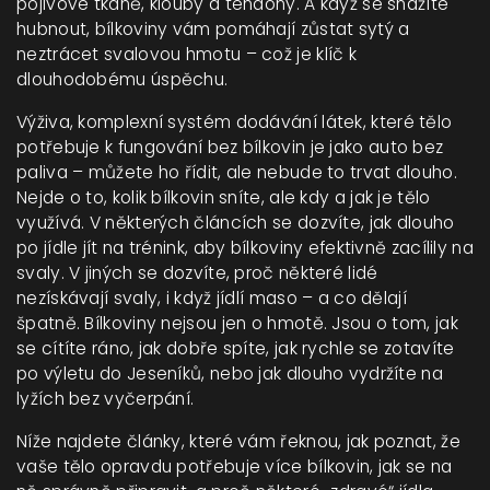
pojivové tkáně, klouby a tendony. A když se snažíte
hubnout, bílkoviny vám pomáhají zůstat sytý a
neztrácet svalovou hmotu – což je klíč k
dlouhodobému úspěchu.
Výživa
,
komplexní systém dodávání látek, které tělo
potřebuje k fungování
bez bílkovin je jako auto bez
paliva – můžete ho řídit, ale nebude to trvat dlouho.
Nejde o to, kolik bílkovin sníte, ale kdy a jak je tělo
využívá. V některých článcích se dozvíte, jak dlouho
po jídle jít na trénink, aby bílkoviny efektivně zacílily na
svaly. V jiných se dozvíte, proč některé lidé
nezískávají svaly, i když jídlí maso – a co dělají
špatně. Bílkoviny nejsou jen o hmotě. Jsou o tom, jak
se cítíte ráno, jak dobře spíte, jak rychle se zotavíte
po výletu do Jeseníků, nebo jak dlouho vydržíte na
lyžích bez vyčerpání.
Níže najdete články, které vám řeknou, jak poznat, že
vaše tělo opravdu potřebuje více bílkovin, jak se na