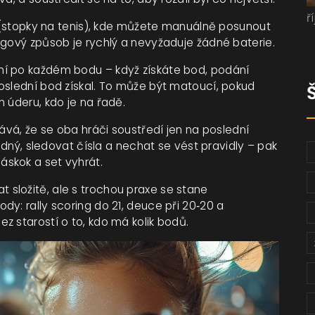
ř
ky (stopky na tenis), kde můžete manuálně posunout
ogový způsob je rychlý a nevyžaduje žádné baterie.
ní po každém bodu – když získáte bod, podání
oslední bod získal. To může být matoucí, pokud
 úderu, kdo je na řadě.
tává, že se oba hráči soustředí jen na poslední
lidný, sledovat čísla a nechat se vést pravidly – pak
skok a set vyhrát.
složitě, ale s trochou praxe se stane
y: rally scoring do 21, deuce při 20‑20 a
z starostí o to, kdo má kolik bodů.