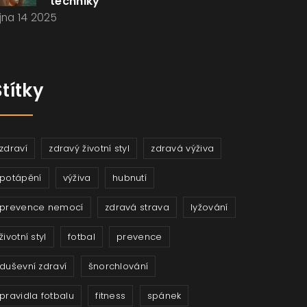
techniky
íjna 14 2025
Štítky
zdraví
zdravý životní styl
zdravá výživa
potápění
výživa
hubnutí
prevence nemocí
zdravá strava
lyžování
životní styl
fotbal
prevence
duševní zdraví
šnorchlování
pravidla fotbalu
fitness
spánek