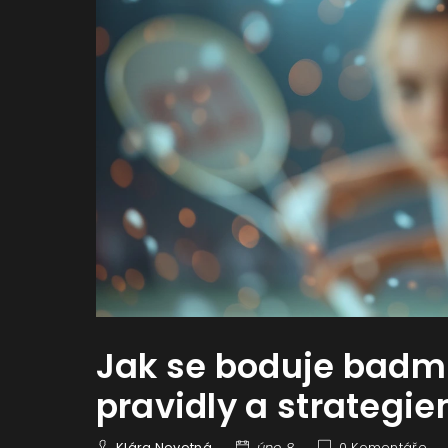
Jak se boduje badm
pravidly a strategie
Klára Novotná
úno 8
0 Komentáře