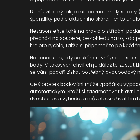
Další užitečný trik je mít po ruce malý stop
špendlíky podle aktuálního skóre. Tento anal
Nezapomeňte také na pravidlo střídání podá
přechází na soupeře, bez ohledu na to, kdo p
hrajete rychle, takže si připomeňte po každém
Na konci setu, kdy se skóre rovná, se často s
body. V takových chvílích je důležité zůstat k
se vám podaří získat potřebný dvoubodový ná
Celý proces bodování může zpočátku vypadat 
automatickým. Stačí si zapamatovat hlavní bod
dvoubodová výhoda, a můžete si užívat hru be