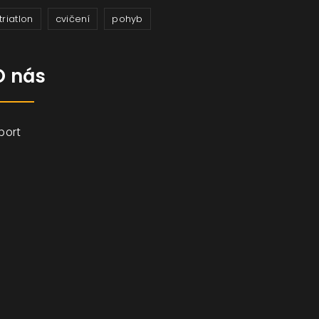
triatlon
cvičení
pohyb
O nás
port