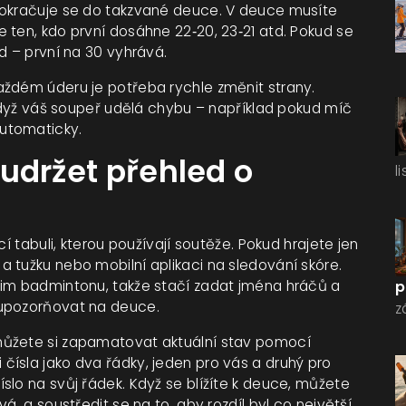
pokračuje se do takzvané deuce. V deuce musíte
 ten, kdo první dosáhne 22‑20, 23‑21 atd. Pokud se
d – první na 30 vyhrává.
aždém úderu je potřeba rychle změnit strany.
 když váš soupeř udělá chybu – například pokud míč
utomaticky.
i udržet přehled o
l
í tabuli, kterou používají soutěže. Pokud hrajete jen
 tužku nebo mobilní aplikaci na sledování skóre.
žim badmintonu, takže stačí zadat jména hráčů a
p
 upozorňovat na deuce.
z
můžete si zapamatovat aktuální stav pomocí
ísla jako dva řádky, jeden pro vás a druhý pro
slo na svůj řádek. Když se blížíte k deuce, můžete
á, a soustředit se na to, aby rozdíl byl co největší.