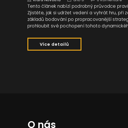
Tento článek nabízí podrobný průvodce pravi
Zjistěte, jak si udržet vedení a vyhrát hru, př
základů bodování po propracovanější strategie
prohloubit své pochopení tohoto dynamickéh
Více detailů
O nás