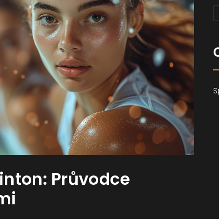
S
inton: Průvodce
mi