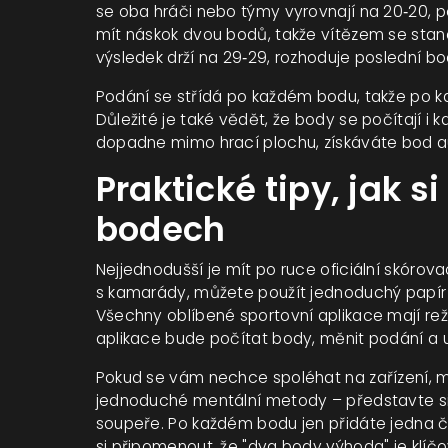
se oba hráči nebo týmy vyrovnají na 20‑20, 
mít náskok dvou bodů, takže vítězem se stane
výsledek drží na 29‑29, rozhoduje poslední bo
Podání se střídá po každém bodu, takže po k
Důležité je také vědět, že body se počítají i
dopadne mimo hrací plochu, získáváte bod a
Praktické tipy, jak s
bodech
Nejjednodušší je mít po ruce oficiální skórovac
s kamarády, můžete použít jednoduchý papír a
Všechny oblíbené sportovní aplikace mají re
aplikace bude počítat body, měnit podání a
Pokud se vám nechce spoléhat na zařízení, 
jednoduché mentální metody – představte si č
soupeře. Po každém bodu jen přidáte jedna čí
si připomenout, že "dva body výhoda" je klíčov