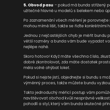
5. Obvod pasu
– pokud má bunda střižený pas
užitečné hlavně u modelů s belekem nebo úpr
Po zaznamenání všech měření je porovnejte s
mohou mírně lišit, takže se řiďte konkrétními
Jednou z nejčastějších chyb je měřit bundu p
větší rozměry a bunda vám bude vypadat voln
nejlépe nahé.
Skoro hotovo! Když máte všechna čísla, zkust
dobré zkontrolovat, zda máte dostatek prosto
měla volně ohýbat loket.
Pokud si nejste jistí, objednejte si bundu s 
výměnný proces, takže můžete bundu vyzkouš
Takto jednoduchý měřicí postup vám pomůže u
navštěvovat obchod kvůli nesprávné velikosti.
pohodlí a styl, který vám bunda skutečně přin