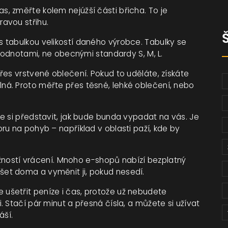
, změřte kolem nejúžší části břicha. To je
avou střihu.
 tabulkou velikostí daného výrobce. Tabulky se
 hodnotami, ne obecnými standardy S, M, L.
řes vrstvené oblečení. Pokud to uděláte, získáte
á. Proto měřte přes těsné, lehké oblečení, nebo
e si představit, jak bude bunda vypadat na vás. Je
ru na pohyb – například v oblasti paží, kde by
možností vrácení. Mnoho e-shopů nabízí bezplatný
et doma a vyměnit ji, pokud nesedí.
šetřit peníze i čas, protože už nebudete
 Stačí pár minut a přesná čísla, a můžete si užívat
áší.