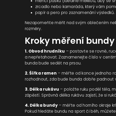
měřicí pásku (ideálně měkkou, aby se sn
zrcadlo nebo kamaráda, který vám pomů
papír a pero pro zaznamenání výsledků.
Nezapomeňte měřit nad svým oblečením nebo j
rozměry.
Kroky měření bundy
1. Obvod hrudníku
– postavte se rovně, ruc
a nepřetahovat. Zaznamenejte číslo v centime
bunda bude sedět na prsou.
2. Šířka ramen
– měřte od konce jednoho r
rozhodnout, zda bude bunda dobře padnout v
3. Délka rukávu
– položte ruku podél těla, m
zápěstí. Správná délka rukávu zajistí, že si 
4. Délka bundy
– měřte od horního okraje krk
Pokud hledáte bundu na sport či běh, můžete zv