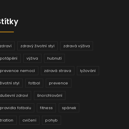
Štítky
zdraví
zdravý životní styl
zdravá výživa
potápění
výživa
hubnutí
prevence nemocí
zdravá strava
lyžování
životní styl
fotbal
prevence
duševní zdraví
šnorchlování
pravidla fotbalu
fitness
spánek
triatlon
cvičení
pohyb