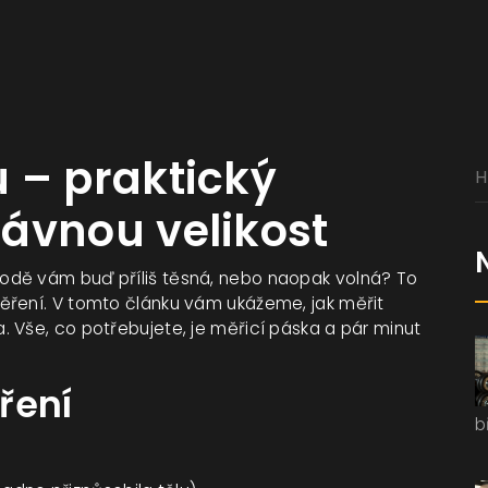
 – praktický
ávnou velikost
odě vám buď příliš těsná, nebo naopak volná? To
ěření. V tomto článku vám ukážeme, jak měřit
 Vše, co potřebujete, je měřicí páska a pár minut
ření
b