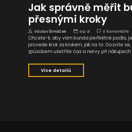
Jak správně měřit 
přesnými kroky
Václav Šimáček
srp 8
0 Komentáře
Chcete-li, aby vám bunda perfektně padla, je 
provede krok za krokem, jak na to. Dozvíte se,
způsobem ušetříte čas a nervy při nákupech
Více detailů