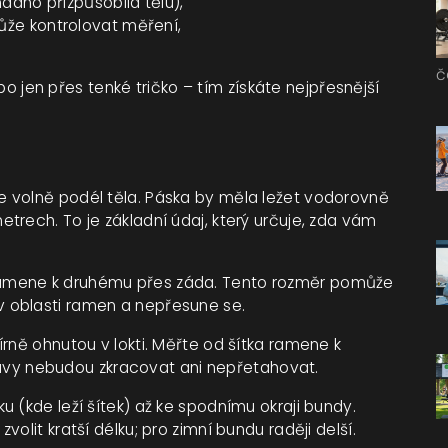
adno přizpůsobila tělu),
že kontrolovat měření,
č
en přes tenké tričko – tím získáte nejpřesnější
e volně podél těla. Páska by měla ležet vodorovně
trech. To je základní údaj, který určuje, zda vám
amene k druhému přes záda. Tento rozměr pomůže
 oblasti ramen a nepřesune se.
írně ohnutou v lokti. Měřte od šítka ramene k
rukávy nebudou zkracovat ani nepřetahovat.
u (kde leží šítek) až ke spodnímu okraji bundy.
olit kratší délku; pro zimní bundu raději delší.