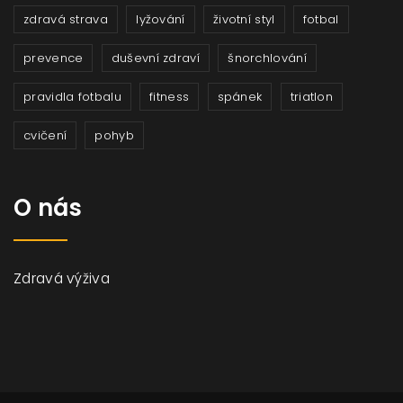
zdravá strava
lyžování
životní styl
fotbal
prevence
duševní zdraví
šnorchlování
pravidla fotbalu
fitness
spánek
triatlon
cvičení
pohyb
O nás
Zdravá výživa