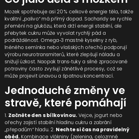
Mozek spotřebuje asi 20 % celkové energie těla, takže
kvalitní „palivo“ má přímý dopad. Sacharidy se rychle
přemění na glukózu, která drží energii stabilní, ale
přebytek cukru může vyvolat rychlý pád a
podrážděnost. Omega‑3 mastné kyseliny z ryb,
lněného semínka nebo vlašských ořechů podporují
výrobu neurotransmiterů, které zlepšují náladu a
snižují úzkost. Naopak trans‑tuky a silně zpracované
potraviny často zvyšují zánětlivé procesy, což se
může projevit únavou a špatnou koncentrací.
Jednoduché změny ve
stravě, které pomáhají
1.
Začněte den s bílkovinou.
Vejce, jogurt nebo
ořechy zajistí stabilní hladinu cukru a zabrání
„přepadům“ hladu. 2.
Nechte si čas na pravidelný
oběd.
Kombinace vlákniny (zelenina, celozrnné