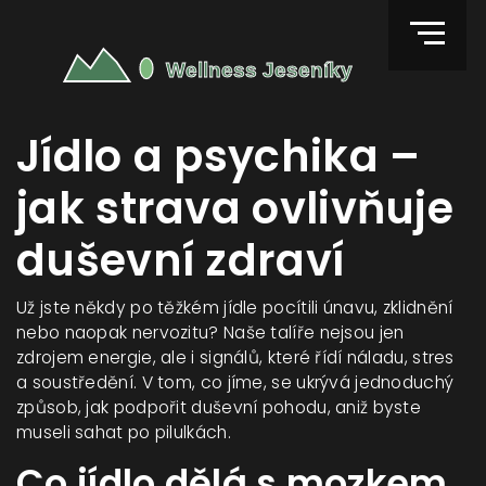
Jídlo a psychika –
jak strava ovlivňuje
duševní zdraví
Už jste někdy po těžkém jídle pocítili únavu, zklidnění
nebo naopak nervozitu? Naše talíře nejsou jen
zdrojem energie, ale i signálů, které řídí náladu, stres
a soustředění. V tom, co jíme, se ukrývá jednoduchý
způsob, jak podpořit duševní pohodu, aniž byste
museli sahat po pilulkách.
Co jídlo dělá s mozkem