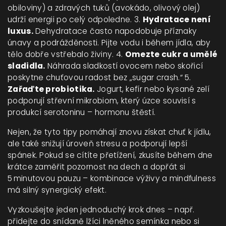
obiloviny) a zdravých tuků (avokádo, olivový olej)
udrží energii po celý odpoledne. 3.
Hydratace není
luxus.
Dehydratace často napodobuje příznaky
únavy a podrážděnosti. Pijte vodu i během jídla, aby
tělo dobře vstřebalo živiny. 4.
Omezte cukr a umělé
sladidla.
Náhrada sladkostí ovocem nebo skořicí
poskytne chuťovou radost bez „sugar crash.“ 5.
Zařaďte probiotika.
Jogurt, kefír nebo kysané zelí
podporují střevní mikrobiom, který úzce souvisí s
produkcí serotoninu – hormonu štěstí.
Nejen, že tyto tipy pomáhají znovu získat chuť k jídlu,
ale také snižují úroveň stresu a podporují lepší
spánek. Pokud se cítíte přetížení, zkusíte během dne
krátce zaměřit pozornost na dech a dopřát si
5 minutovou pauzu – kombinace výživy a mindfulness
má silný synergický efekt.
Vyzkoušejte jeden jednoduchý krok dnes – např.
přidejte do snídaně lžíci lněného semínka nebo si