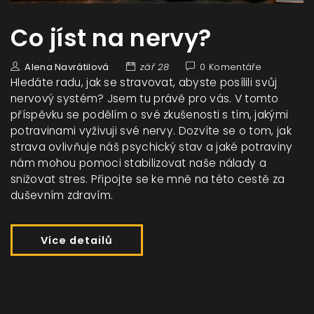
Co jíst na nervy?
Alena Navrátilová
zář 28
0 Komentáře
Hledáte radu, jak se stravovat, abyste posílili svůj
nervový systém? Jsem tu právě pro vás. V tomto
příspěvku se podělím o své zkušenosti s tím, jakými
potravinami vyživuji své nervy. Dozvíte se o tom, jak
strava ovlivňuje náš psychický stav a jaké potraviny
nám mohou pomoci stabilizovat naše nálady a
snižovat stres. Připojte se ke mně na této cestě za
duševním zdravím.
Více detailů