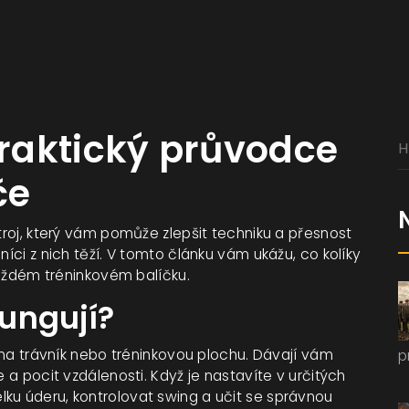
Praktický průvodce
če
stroj, který vám pomůže zlepšit techniku a přesnost
níci z nich těží. V tomto článku vám ukážu, co kolíky
 každém tréninkovém balíčku.
fungují?
t na trávník nebo tréninkovou plochu. Dávají vám
p
e a pocit vzdálenosti. Když je nastavíte v určitých
ku úderu, kontrolovat swing a učit se správnou