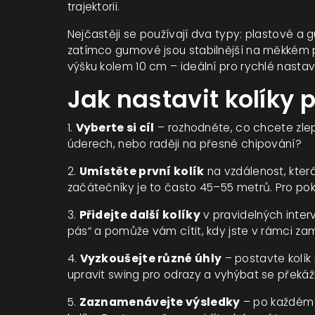
trajektorii.
Nejčastěji se používají dva typy: plastové a 
zatímco gumové jsou stabilnější na měkkém 
výšku kolem 10 cm – ideální pro rychlé nastav
Jak nastavit kolíky p
1.
Vyberte si cíl
– rozhodněte, co chcete zle
úderech, nebo raději na přesné chipování?
2.
Umístěte první kolík
na vzdálenost, kte
začátečníky je to často 45–55 metrů. Pro po
3.
Přidejte další kolíky
v pravidelných interv
pás“ a pomůže vám cítit, kdy jste v rámci za
4.
Vyzkoušejte různé úhly
– postavte kolík 
upravit swing pro odrazy a vyhýbat se překá
5.
Zaznamenávejte výsledky
– po každém ú