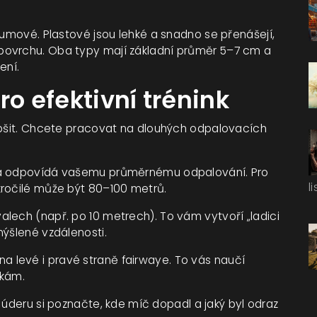
gumové. Plastové jsou lehké a snadno se přenášejí,
povrchu. Oba typy mají základní průměr 5–7 cm a
ení.
ro efektivní trénink
pšit. Chcete pracovat na dlouhých odpalovacích
rá odpovídá vašemu průměrnému odpalování. Pro
l
kročilé může být 80–100 metrů.
alech (např. po 10 metrech). To vám vytvoří „ladici
mýšlené vzdálenosti.
na levé i pravé straně fairwaye. To vás naučí
žkám.
deru si poznačte, kde míč dopadl a jaký byl odraz