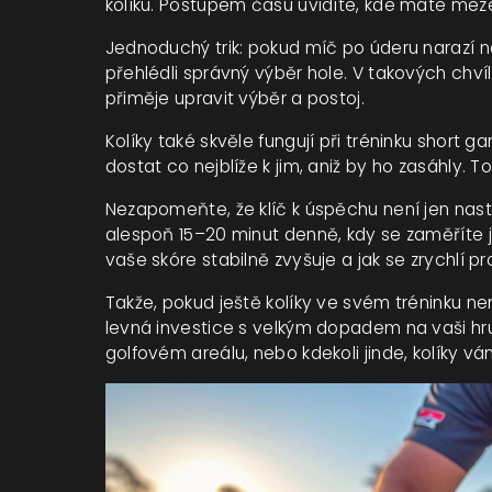
kolíku. Postupem času uvidíte, kde máte meze
Jednoduchý trik: pokud míč po úderu narazí na
přehlédli správný výběr hole. V takových chvílí
přiměje upravit výběr a postoj.
Kolíky také skvěle fungují při tréninku short
dostat co nejblíže k jim, aniž by ho zasáhly. T
Nezapomeňte, že klíč k úspěchu není jen nasta
alespoň 15–20 minut denně, kdy se zaměříte je
vaše skóre stabilně zvyšuje a jak se zrychlí pr
Takže, pokud ještě kolíky ve svém tréninku ne
levná investice s velkým dopadem na vaši hr
golfovém areálu, nebo kdekoli jinde, kolíky v