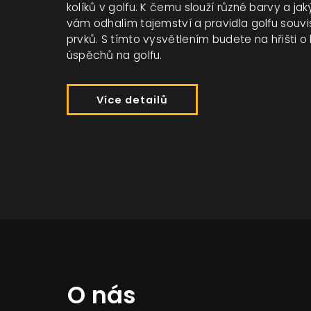
kolíků v golfu. K čemu slouží různé barvy a ja
vám odhalím tajemství a pravidla golfu souvis
prvků. S tímto vysvětlením budete na hřišti 
úspěchů na golfu.
Více detailů
O nás