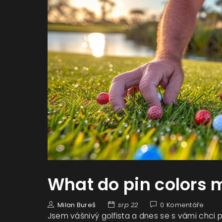
What do pin colors 
Milan Bureš
srp 22
0 Komentáře
Jsem vášnivý golfista a dnes se s vámi chci p