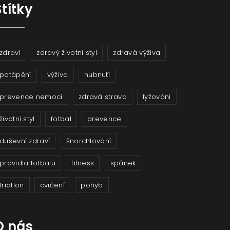
Štítky
zdraví
zdravý životní styl
zdravá výživa
potápění
výživa
hubnutí
prevence nemocí
zdravá strava
lyžování
životní styl
fotbal
prevence
duševní zdraví
šnorchlování
pravidla fotbalu
fitness
spánek
triatlon
cvičení
pohyb
O nás