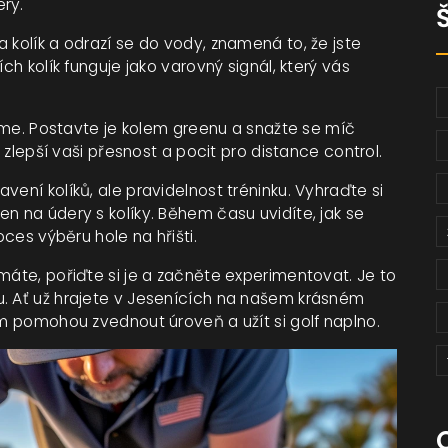
ry.
 kolík a odrazí se do vody, znamená to, že jste
ch kolík funguje jako varovný signál, který vás
 game. Postavte je kolem greenu a snažte se míč
o zlepší vaši přesnost a pocit pro distance control.
vení kolíků, ale pravidelnost tréninku. Vyhraďte si
n na údery s kolíky. Během času uvidíte, jak se
oces výběru hole na hřišti.
máte, pořiďte si je a začněte experimentovat. Je to
u. Ať už hrajete v Jesenících na našem krásném
ám pomohou zvednout úroveň a užít si golf naplno.