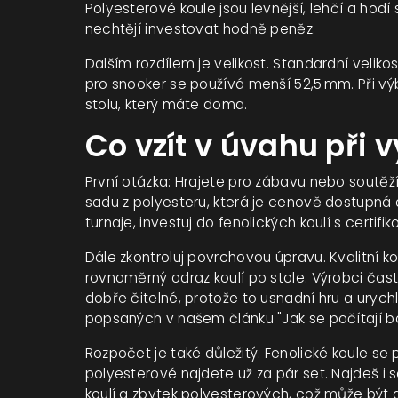
Polyesterové koule jsou levnější, lehčí a hod
nechtějí investovat hodně peněz.
Dalším rozdílem je velikost. Standardní veliko
pro snooker se používá menší 52,5 mm. Při vý
stolu, který máte doma.
Co vzít v úvahu při 
První otázka: Hrajete pro zábavu nebo soutěžít
sadu z polyesteru, která je cenově dostupná a
turnaje, investuj do fenolických koulí s certi
Dále zkontroluj povrchovou úpravu. Kvalitní ko
rovnoměrný odraz koulí po stole. Výrobci často
dobře čitelné, protože to usnadní hru a urychl
popsaných v našem článku "Jak se počítají bo
Rozpočet je také důležitý. Fenolické koule se 
polyesterové najdete už za pár set. Najdeš i s
koulí a zbytek polyesterových, což může být