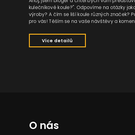
Ahoj, jsem bloger a chtěl bych vám představit
kulečníkové koule?". Odpovíme na otázky jako
výroby? A čím se liší koule různých značek? 
pro vás! Těším se na vaše návštěvy a komen
Více detailů
O nás