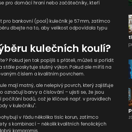
í se pro domácí hraní nebo začátečníky, kteří
st pro bankovní (pool) kulečník je 57 mm, zatímco
běru dbejte na to, aby velikost odpovídala typu
t
p
výběru kulečních koulí?
e? Pokud jen tak popíjíš s přáteli, můžeš si pořídit
 stále poskytuje slušný výkon. Pokud ale míříš na
fikovaným číslem a kvalitním povrchem.
ule mají matný, ale nelepivý povrch, který zajišťuje
 označují barvy a číslování – ujisti se, že jsou
í počítání bodů, což je klíčové např. v pravidlech
dy v kulečníku".
p
pohybují v řádu několika tisíc korun, zatímco
z
ety s kombinací – několik kvalitních fenolických
 dobrý kompromis.