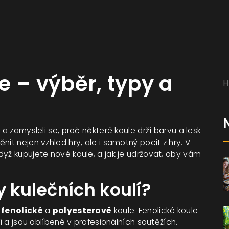
e – výběr, typy a
 a zamysleli se, proč některé koule drží barvu a lesk
it nejen vzhled hry, ale i samotný pocit z hry. V
dyž kupujete nové koule, a jak je udržovat, aby vám
y kulečních koulí?
–
fenolické
a
polyesterové
koule. Fenolické koule
ní a jsou oblíbené v profesionálních soutěžích.