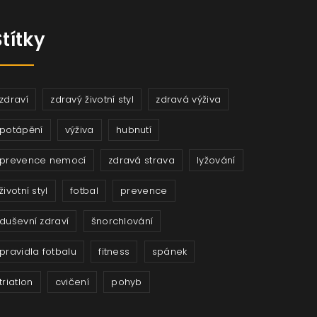
Štítky
zdraví
zdravý životní styl
zdravá výživa
potápění
výživa
hubnutí
prevence nemocí
zdravá strava
lyžování
životní styl
fotbal
prevence
duševní zdraví
šnorchlování
pravidla fotbalu
fitness
spánek
triatlon
cvičení
pohyb