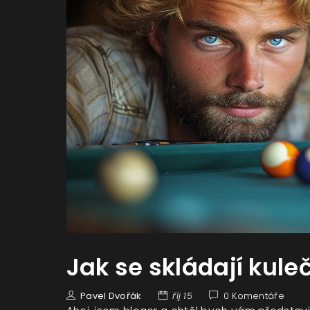
Jak se skládají kule
Pavel Dvořák
říj 15
0 Komentáře