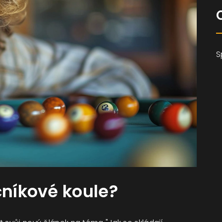
S
čníkové koule?