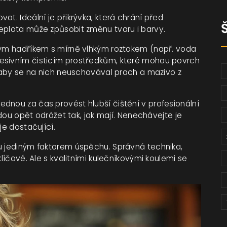
at. Ideální je přikrývka, která chrání před
eplota může způsobit změnu tvaru i barvy.
kkým hadříkem s mírně vlhkým roztokem (např. voda
resivním čisticím prostředkům, které mohou povrch
, aby se na nich neuschovával prach a mazivo z
dnou za čas provést hlubší čištění v profesionální
udou opět odrážet tak, jak mají. Nenechávejte je
je dostačující.
ou jediným faktorem úspěchu. Správná technika,
klíčové. Ale s kvalitními kulečníkovými koulemi se