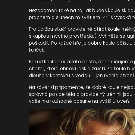
Nezapomeň také na to, jak budeš koule skladov
prachem a slunečním světlem. Příliš vysoká t
Pro údržbu stačí pravidelně otírat koule mě
s kapkou mycího prostředku). Vyhněte se ag
poškodit. Po každé hře je dobré koule očistit
kuliček.
Pokud koule používáte často, doporučujeme je
chemii, která obnoví lesk a zajistí, že koule b
dlouho v kontaktu s vodou – jen rychlé otření 
Na závěr si připomeňte, že dobré koule nejs
správná pozice těla a pravidelný trénink jsou 
vaše hra rozhodně posune na vyšší úroveň.