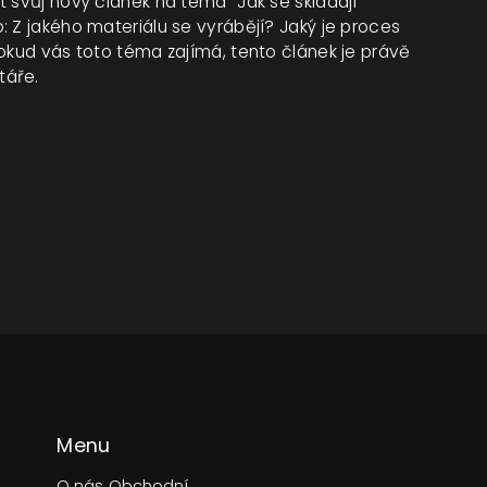
 svůj nový článek na téma "Jak se skládají
: Z jakého materiálu se vyrábějí? Jaký je proces
Pokud vás toto téma zajímá, tento článek je právě
táře.
Menu
O nás
Obchodní