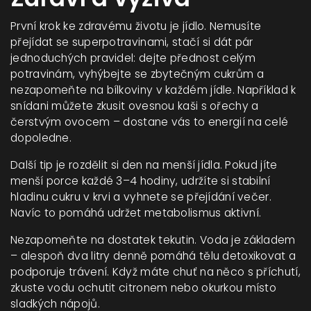
První krok ke zdravému životu je jídlo. Nemusíte
přejídat se superpotravinami, stačí si dát pár
jednoduchých pravidel: dejte přednost celým
potravinám, vyhýbejte se zbytečným cukrům a
nezapomeňte na bílkoviny v každém jídle. Například k
snídani můžete zkusit ovesnou kaši s ořechy a
čerstvým ovocem – dostane vás to energií na celé
dopoledne.
Další tip je rozdělit si den na menší jídla. Pokud jíte
menší porce každé 3–4 hodiny, udržíte si stabilní
hladinu cukru v krvi a vyhnete se přejídání večer.
Navíc to pomáhá udržet metabolismus aktivní.
Nezapomeňte na dostatek tekutin. Voda je základem
– alespoň dva litry denně pomáhá tělu detoxikovat a
podporuje trávení. Když máte chuť na něco s příchutí,
zkuste vodu ochutit citronem nebo okurkou místo
sladkých nápojů.