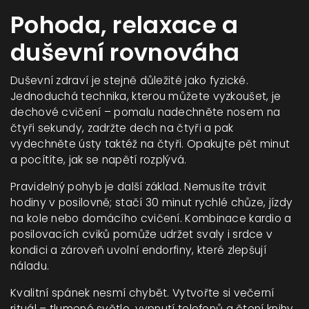
Pohoda, relaxace a
duševní rovnováha
Duševní zdraví je stejně důležité jako fyzické.
Jednoduchá technika, kterou můžete vyzkoušet, je
dechové cvičení – pomalu nadechněte nosem na
čtyři sekundy, zadržte dech na čtyři a pak
vydechněte ústy taktéž na čtyři. Opakujte pět minut
a pocítíte, jak se napětí rozplývá.
Pravidelný pohyb je další základ. Nemusíte trávit
hodiny v posilovně; stačí 30 minut rychlé chůze, jízdy
na kole nebo domácího cvičení. Kombinace kardio a
posilovacích cviků pomůže udržet svaly i srdce v
kondici a zároveň uvolní endorfiny, které zlepšují
náladu.
Kvalitní spánek nesmí chybět. Vytvořte si večerní
rituál – tlumené světlo, vypnutí telefonů a čtení knihy.