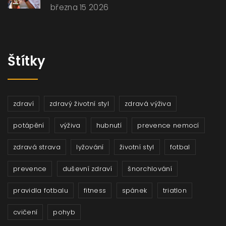
března 15 2026
Štítky
zdraví
zdravý životní styl
zdravá výživa
potápění
výživa
hubnutí
prevence nemocí
zdravá strava
lyžování
životní styl
fotbal
prevence
duševní zdraví
šnorchlování
pravidla fotbalu
fitness
spánek
triatlon
cvičení
pohyb