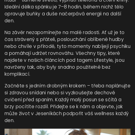
Ideální délka spánku je 7–8 hodin, během nichž tělo
opravuje buňky a duše načerpává energii na další
den.
Na závěr nezapomínejte na malé radosti. Ať už je to
čas strávený s přáteli, poslouchání oblíbené hudby
nebo chvíle v přírodě, tyto momenty nabíjejí psychiku
a pomáhají udržet rovnováhu. Všechny tipy, které
najdete v našich článcích pod tagem Lifestyle, jsou
navrženy tak, aby byly snadno použitelné bez
komplikací.
Začněte s jedním drobným krokem – třeba naplánujte
si zdravou snídani nebo si vyzkoušejte dechové
cvičení před spaním. Každý malý posun se sčítá a
brzy pocítíte rozdíl. Přidejte se k nám a objevte, jak
může život v Jeseníkách podpořit váš wellness každý
den.