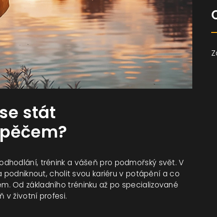
Z
se stát
tápěčem?
dhodlání, trénink a vášeň pro podmořský svět. V
a podniknout, cholit svou kariéru v potápění a co
. Od základního tréninku až po specializované
 v životní profesi.