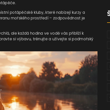
otápěče.
ístní potápěčské kluby, které nabízejí kurzy a
chranu mořského prostředí – zodpovědnost je
chlá, ale každá hodina ve vodě vás přiblíží k
pravte si výbavu, trénujte a užívejte si podmořský