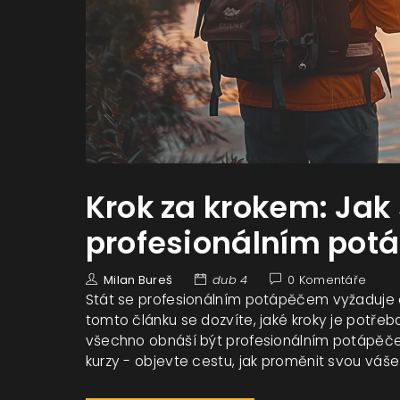
Krok za krokem: Jak 
profesionálním po
Milan Bureš
dub 4
0 Komentáře
Stát se profesionálním potápěčem vyžaduje o
tomto článku se dozvíte, jaké kroky je potřeb
všechno obnáší být profesionálním potápěčem
kurzy - objevte cestu, jak proměnit svou vášeň