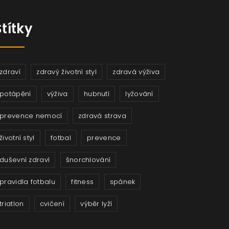
Štítky
zdraví
zdravý životní styl
zdravá výživa
potápění
výživa
hubnutí
lyžování
prevence nemocí
zdravá strava
životní styl
fotbal
prevence
duševní zdraví
šnorchlování
pravidla fotbalu
fitness
spánek
triatlon
cvičení
výběr lyží