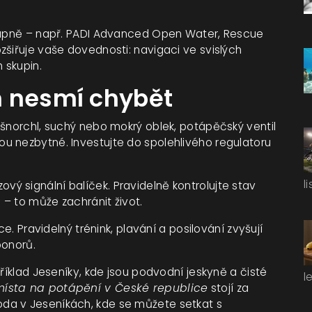
stupně – např. PADI Advanced Open Water, Rescue
zšiřuje vaše dovednosti: navigaci ve svislých
 skupin.
m nesmí chybět
 šnorchl, suchý nebo mokrý oblek, potápěčský ventil
u nezbytné. Investujte do spolehlivého regulatoru
l
 signální balíček. Pravidelně kontrolujte stav
 – to může zachránit život.
ce. Pravidelný trénink, plavání a posilování zvyšují
ponorů.
příklad Jeseníky, kde jsou podvodní jeskyně a čisté
l
místa na potápění v České republice
stojí za
da v Jeseníkách, kde se můžete setkat s