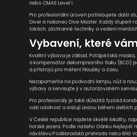
nebo CMAS Level 1.
Pro profesionální úroveň potřebujete další 
Diver a nakonec Dive Master. Každý stupeň ro
tokách, záchranné techniky a vedení menších
Vybavení, které vá
Kvalitní výbava je základ. Potápěčská maska,
a kompensátor dekompresního tlaku (BCD) jso
a přístrojů pro měření hloubky a času.
Nezapomeňte na podvodní lampu, nůž a nouzový
výbavy a servisujte ji v autorizovaném servisu
Pro profesionály je také důležitá fyzická kondi
vaši odolnost a snižují únavu během delších 
V České republice najdete skvělé lokality, na
horské jezera. Podle našeho článku
Nejlepší 
návštěvu Poděbradská přehrada nebo Bílá Vo