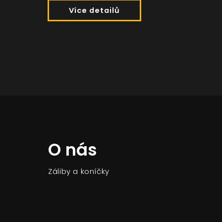
Více detailů
O nás
Záliby a koníčky