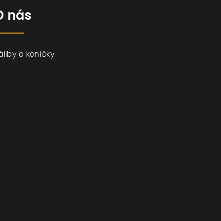
O nás
áliby a koníčky