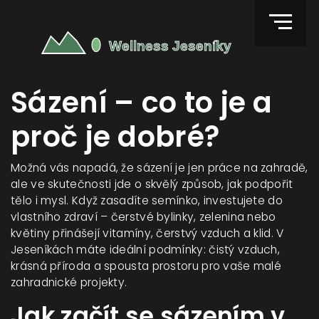
Sázení – co to je a
proč je dobré?
Možná vás napadá, že sázení je jen práce na zahradě,
ale ve skutečnosti jde o skvělý způsob, jak podpořit
tělo i mysl. Když zasadíte semínko, investujete do
vlastního zdraví – čerstvé bylinky, zelenina nebo
květiny přinášejí vitamíny, čerstvý vzduch a klid. V
Jeseníkách máte ideální podmínky: čistý vzduch,
krásná příroda a spousta prostoru pro vaše malé
zahradnické projekty.
Jak začít se sázením v