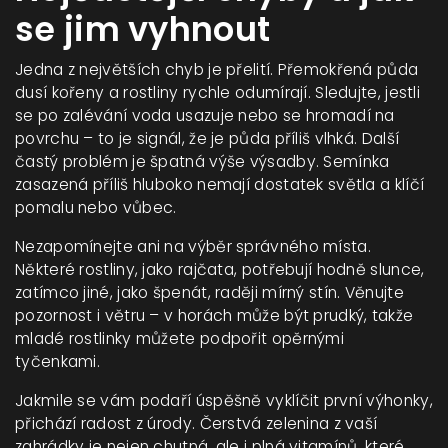
se jim vyhnout
Jedna z největších chyb je přelití. Přemokřená půda
dusí kořeny a rostliny rychle odumírají. Sledujte, jestli
se po zalévání voda usazuje nebo se hromadí na
povrchu – to je signál, že je půda příliš vlhká. Další
častý problém je špatná výše výsadby. Semínka
zasazená příliš hluboko nemají dostatek světla a klíčí
pomalu nebo vůbec.
Nezapomínejte ani na výběr správného místa.
Některé rostliny, jako rajčata, potřebují hodně slunce,
zatímco jiné, jako špenát, raději mírný stín. Věnujte
pozornost i větru – v horách může být prudký, takže
mladé rostlinky můžete podpořit opěrnými
tyčenkami.
Jakmile se vám podaří úspěšně vyklíčit první výhonky,
přichází radost z úrody. Čerstvá zelenina z vaší
zahrádky je nejen chutná, ale i plná vitamínů, které