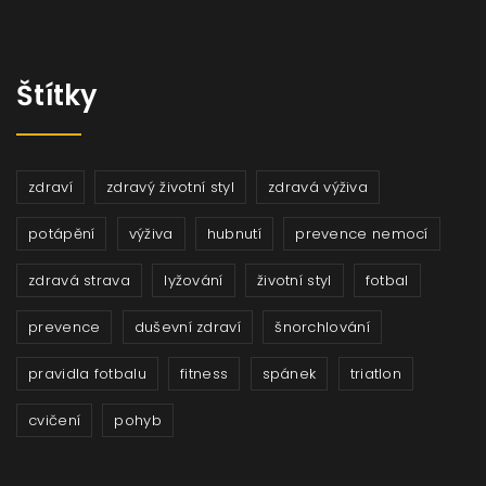
Štítky
zdraví
zdravý životní styl
zdravá výživa
potápění
výživa
hubnutí
prevence nemocí
zdravá strava
lyžování
životní styl
fotbal
prevence
duševní zdraví
šnorchlování
pravidla fotbalu
fitness
spánek
triatlon
cvičení
pohyb