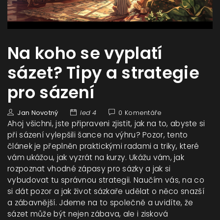
Na koho se vyplatí
sázet? Tipy a strategie
pro sázení
Jan Novotný
led 4
0 Komentáře
Ahoj všichni, jste připraveni zjistit, jak na to, abyste si
při sázení vylepšili šance na výhru? Pozor, tento
článek je přeplněn praktickými radami a triky, které
vám ukážou, jak vyzrát na kurzy. Ukážu vám, jak
rozpoznat vhodné zápasy pro sázky a jak si
vybudovat tu správnou strategii. Naučím vás, na co
si dát pozor a jak život sázkaře udělat o něco snazší
a zábavnější. Jdeme na to společně a uvidíte, že
sázet může být nejen zábava, ale i zisková