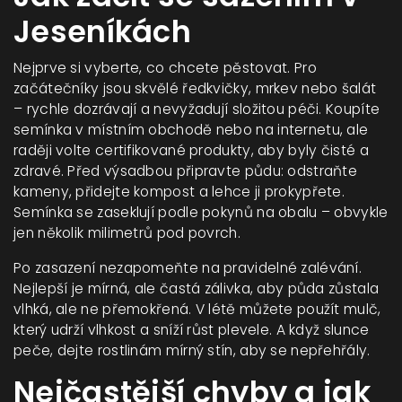
Jeseníkách
Nejprve si vyberte, co chcete pěstovat. Pro
začátečníky jsou skvělé ředkvičky, mrkev nebo šalát
– rychle dozrávají a nevyžadují složitou péči. Koupíte
semínka v místním obchodě nebo na internetu, ale
raději volte certifikované produkty, aby byly čisté a
zdravé. Před výsadbou připravte půdu: odstraňte
kameny, přidejte kompost a lehce ji prokypřete.
Semínka se zaseklují podle pokynů na obalu – obvykle
jen několik milimetrů pod povrch.
Po zasazení nezapomeňte na pravidelné zalévání.
Nejlepší je mírná, ale častá zálivka, aby půda zůstala
vlhká, ale ne přemokřená. V létě můžete použít mulč,
který udrží vlhkost a sníží růst plevele. A když slunce
peče, dejte rostlinám mírný stín, aby se nepřehřály.
Nejčastější chyby a jak