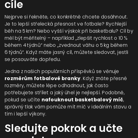
cíle
Nejprve si řekněte, co konkrétně chcete dosáhnout.
Je to lepší střelecká přesnost ve fotbale? Rychlejší
běh na 5 km? Nebo vyšší výskok při basketbalu? Cíl by
měl být měřitelný – například „zlepšit rychlost o 10 %
během 4 týdnů“ nebo „zvednout váhu o 5 kg během
6 týdnů“. Když máte jasný cíl, můžete sledovat, jestli
se posouváte dopředu.
Jedna z našich populárních příspěvků se věnuje
rozměrům fotbalové branky
. Když znáte přesné
rozměry, můžete lépe odhadnout, jak často
potřebujete střílet a jaký úhel je nejlepší. Podobně,
pokud se učíte
nafouknout basketbalový míč
,
správný tlak vám pomůže mít míč v ideálním stavu a
tím i lepší výkony.
Sledujte pokrok a učte