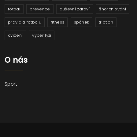
fotbal
prevence
duševní zdraví
šnorchlování
pravidla fotbalu
fitness
spánek
triatlon
cvičení
výběr lyží
O nás
Sport