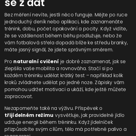
se z dat
Bez měření nevíte, jestli něco funguje. Mějte po ruce
jednoduchý deník nebo aplikaci, kde zaznamenáte
trénink, dobu, počet opakování a pocity. Když vidíte,
že se vzdálenost během běhu prodlužuje, nebo že
vám fotbalová střela dopadá blíže ke středu branky,
máte jasný signál, že jdete správným směrem.
Pro
naturalní cvičení
je dobré zaznamenat, jak se
zlepšila vaše mobilita a rovnováha. Stačí si po
každém tréninku udělat krátký test – například kolik
kroků zvládnete udělat po jedné noze. Zápisky vám
pomohou udržet motivaci a ukáží, kde ještě můžete
zapracovat.
Nezapomeňte také na výživu. Příspěvek o
třijídelném režimu
vysvětluje, jak pravidelné jídlo
udržuje energii během tréninku. Když jídelníček
přizpůsobíte svým cílům, tělo má potřebné palivo a