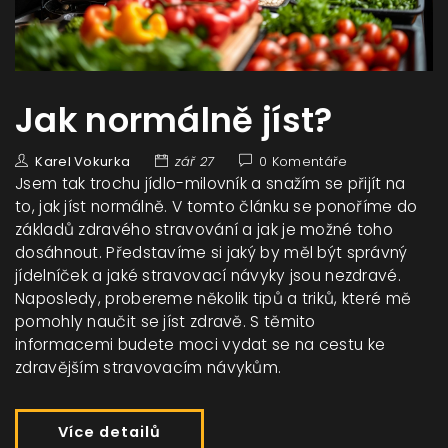
Jak normálně jíst?
Karel Vokurka
zář 27
0 Komentáře
Jsem tak trochu jídlo-milovník a snažím se přijít na
to, jak jíst normálně. V tomto článku se ponoříme do
základů zdravého stravování a jak je možné toho
dosáhnout. Představíme si jaký by měl být správný
jídelníček a jaké stravovací návyky jsou nezdravé.
Naposledy, probereme několik tipů a triků, které mě
pomohly naučit se jíst zdravě. S těmito
informacemi budete moci vydat se na cestu ke
zdravějším stravovacím návykům.
Více detailů