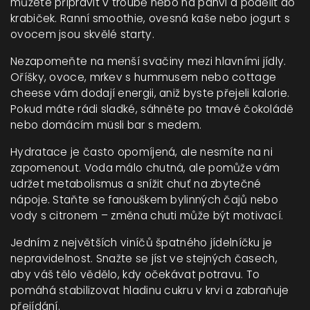
můžete připravit v troubě nebo na pánvi a podělit do
krabiček. Ranní smoothie, ovesná kaše nebo jogurt s
ovocem jsou skvělé starty.
Nezapomeňte na menší svačiny mezi hlavními jídly.
Oříšky, ovoce, mrkev s hummusem nebo cottage
cheese vám dodají energii, aniž byste přejeli kalorie.
Pokud máte rádi sladké, sáhněte po tmavé čokoládě
nebo domácím müsli bar s medem.
Hydratace je často opomíjená, ale nesmíte na ni
zapomenout. Voda málo chutná, ale pomůže vám
udržet metabolismus a snížit chuť na zbytečné
nápoje. Staňte se fanouškem bylinných čajů nebo
vody s citronem – změna chuti může být motivací.
Jedním z největších viníčů špatného jídelníčku je
nepravidelnost. Snažte se jíst ve stejných časech,
aby váš tělo vědělo, kdy očekávat potravu. To
pomáhá stabilizovat hladinu cukru v krvi a zabraňuje
přejídání.