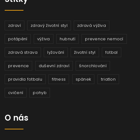
zdraví
zdravý životní styl
zdravá výživa
potápění
výživa
hubnutí
prevence nemocí
zdravá strava
lyžování
životní styl
fotbal
prevence
duševní zdraví
šnorchlování
pravidla fotbalu
fitness
spánek
triatlon
cvičení
pohyb
O nás