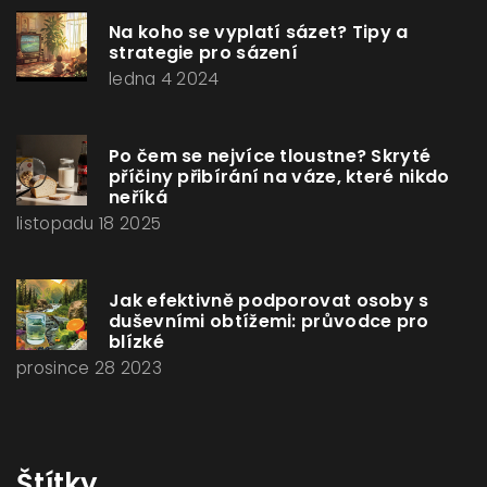
Na koho se vyplatí sázet? Tipy a
strategie pro sázení
ledna 4 2024
Po čem se nejvíce tloustne? Skryté
příčiny přibírání na váze, které nikdo
neříká
listopadu 18 2025
Jak efektivně podporovat osoby s
duševními obtížemi: průvodce pro
blízké
prosince 28 2023
Štítky