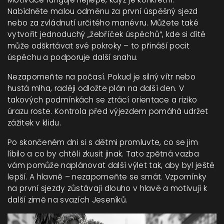
Nabídněte malou odměnu za první úspěšný sjezd
nebo za zvládnutí určitého manévru. Můžete také
vytvořit jednoduchý „žebříček úspěchů“, kde si dítě
může odškrtávat své pokroky – to přináší pocit
úspěchu a podporuje další snahu.
Nezapomeňte na počasí. Pokud je silný vítr nebo
hustá mlha, raději odložte plán na další den. V
takových podmínkách se ztrácí orientace a riziko
úrazu roste. Kontrola před výjezdem pomáhá udržet
zážitek v klidu.
Po skončeném dni si s dětmi promluvte, co se jim
líbilo a co by chtěli zkusit jinak. Tato zpětná vazba
vám pomůže naplánovat další výlet tak, aby byl ještě
lepší. A hlavně – nezapomeňte se smát. Vzpomínky
na první sjezdy zůstávají dlouho v hlavě a motivují k
další zimě na svazích Jeseníků.