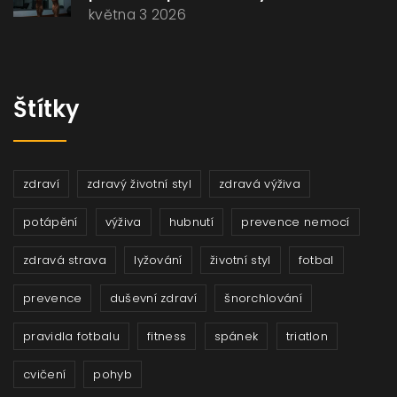
května 3 2026
Štítky
zdraví
zdravý životní styl
zdravá výživa
potápění
výživa
hubnutí
prevence nemocí
zdravá strava
lyžování
životní styl
fotbal
prevence
duševní zdraví
šnorchlování
pravidla fotbalu
fitness
spánek
triatlon
cvičení
pohyb