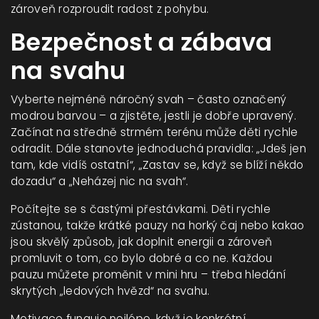
zároveň rozproudit radost z pohybu.
Bezpečnost a zábava
na svahu
Vyberte nejméně náročný svah – často označený
modrou barvou – a zjistěte, jestli je dobře upravený.
Začínat na středně strmém terénu může děti rychle
odradit. Dále stanovte jednoduchá pravidla: „Jdeš jen
tam, kde vidíš ostatní“, „Zastav se, když se blíží někdo
dozadu“ a „Neházej nic na svah“.
Počítejte se s častými přestávkami. Děti rychle
zústanou, takže krátké pauzy na horký čaj nebo kakao
jsou skvělý způsob, jak doplnit energii a zároveň
promluvit o tom, co bylo dobré a co ne. Každou
pauzu můžete proměnit v mini hru – třeba hledání
skrytých „ledových hvězd“ na svahu.
Motivace funguje nejlépe, když je konkrétní.