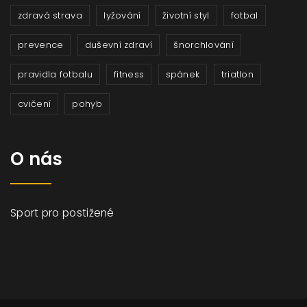
zdravá strava
lyžování
životní styl
fotbal
prevence
duševní zdraví
šnorchlování
pravidla fotbalu
fitness
spánek
triatlon
cvičení
pohyb
O nás
Sport pro postižené