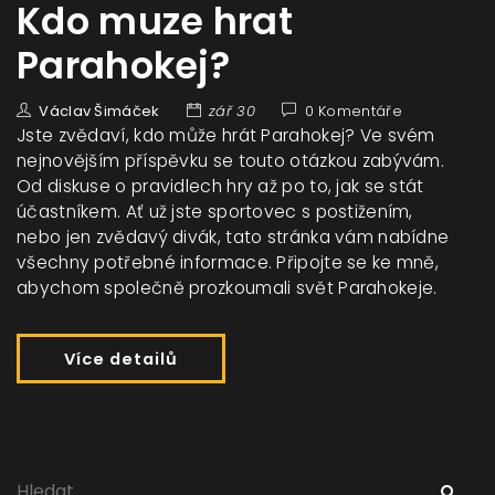
Kdo muze hrat
Parahokej?
Václav Šimáček
zář 30
0 Komentáře
Jste zvědaví, kdo může hrát Parahokej? Ve svém
nejnovějším příspěvku se touto otázkou zabývám.
Od diskuse o pravidlech hry až po to, jak se stát
účastníkem. Ať už jste sportovec s postižením,
nebo jen zvědavý divák, tato stránka vám nabídne
všechny potřebné informace. Připojte se ke mně,
abychom společně prozkoumali svět Parahokeje.
Více detailů