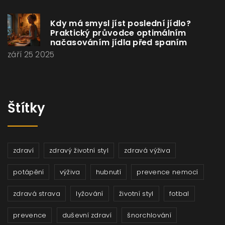
Kdy má smysl jíst poslední jídlo?
Praktický průvodce optimálním
načasováním jídla před spaním
září 25 2025
Štítky
zdraví
zdravý životní styl
zdravá výživa
potápění
výživa
hubnutí
prevence nemocí
zdravá strava
lyžování
životní styl
fotbal
prevence
duševní zdraví
šnorchlování