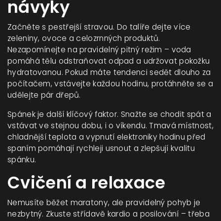
návyky
Začněte s pestřejší stravou. Do talíře dejte více
zeleniny, ovoce a celozrnných produktů.
Nezapomínejte na pravidelný pitný režim – voda
pomáhá tělu odstraňovat odpad a udržovat pokožku
hydratovanou. Pokud máte tendenci sedět dlouho za
počítačem, vstávejte každou hodinu, protáhněte se a
udělejte pár dřepů.
Spánek je další klíčový faktor. Snažte se chodit spát a
vstávat ve stejnou dobu, i o víkendu. Tmavá místnost,
chladnější teplota a vypnutí elektroniky hodinu před
spaním pomáhají rychleji usnout a zlepšují kvalitu
spánku.
Cvičení a relaxace
Nemusíte běžet maratony, ale pravidelný pohyb je
nezbytný. Zkuste střídavě kardio a posilování – třeba