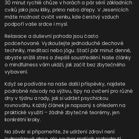
30 minut rychlé chůze v horách a pár sérií základních
cviků jako jsou kliky, prkno nebo dřepy. V Jesenících
máte možnost cvičit venku, kde čerstvý vzduch
podpoří vaše srdce i mysl.
Relaxace a duševní pohoda jsou často
podceňované. Vyzkoušejte jednoduché dechové
techniky, meditaci nebo jógu. Stačí pár minut denně,
abyste snížili stres a zlepšili soustředění. Naše články
o mindfulness vám ukáží, jak začít bez zbytečného
vybavení.
Když se podíváte na naše další příspěvky, najdete
podrobné návody na výživu, tipy na cvičení pro různé
dny v týdnu a rady, jak si udržet psychickou
rovnováhu. Každý článek je napsaný s ohledem na
praktické využití – žádné zbytečné teorémy, jen
konkrétní kroky.
Na závěr si připomeňte, že udržení zdraví není
jednorázová akce, ale soubor malých rozhodnutí,