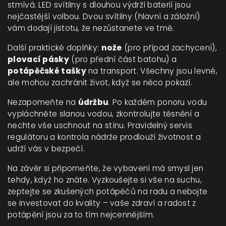
stmívá. LED svítilny s dlouhou výdrží baterií jsou
nejčastější volbou. Dvou svítilny (hlavní a záložní)
vám dodají jistotu, že nezůstanete ve tmě.
Další praktické doplňky:
nože
(pro případ zachycení),
plovací pásky
(pro přední část batohu) a
potápěčské tašky
na transport. Všechny jsou levné,
ale mohou zachránit život, když se něco pokazí.
Nezapomeňte na
údržbu
. Po každém ponoru vodu
vypláchněte slanou vodou, zkontrolujte těsnění a
nechte vše uschnout na stínu. Pravidelný servis
regulátoru a kontrola nádrže prodlouží životnost a
udrží vás v bezpečí.
Na závěr si připomeňte, že vybavení má smysl jen
tehdy, když ho znáte. Vyzkoušejte si vše na suchu,
zeptejte se zkušených potápěčů na radu a nebojte
se investovat do kvality – vaše zdraví a radost z
potápění jsou za to tím nejcennějším.