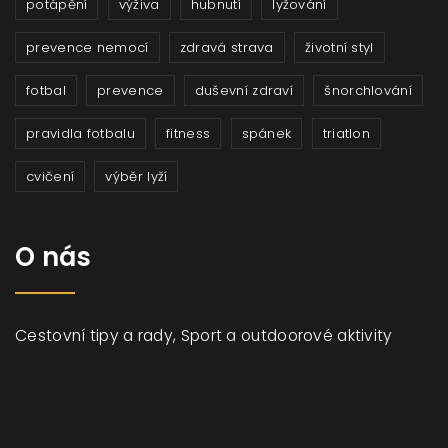
potápění
výživa
hubnutí
lyžování
prevence nemocí
zdravá strava
životní styl
fotbal
prevence
duševní zdraví
šnorchlování
pravidla fotbalu
fitness
spánek
triatlon
cvičení
výběr lyží
O nás
Cestovní tipy a rady, Sport a outdoorové aktivity