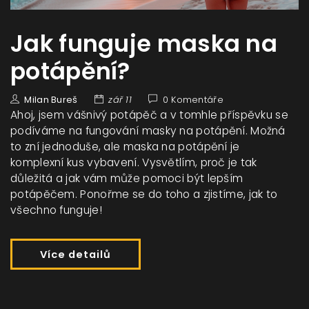
Jak funguje maska na
potápění?
Milan Bureš
zář 11
0 Komentáře
Ahoj, jsem vášnivý potápěč a v tomhle příspěvku se
podíváme na fungování masky na potápění. Možná
to zní jednoduše, ale maska na potápění je
komplexní kus vybavení. Vysvětlím, proč je tak
důležitá a jak vám může pomoci být lepším
potápěčem. Ponořme se do toho a zjistíme, jak to
všechno funguje!
Více detailů