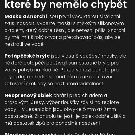
které by nemělo chybět
Maska a šnorchl
jsou první věc, kterou si všichni
zkusí nasadit. Vyberte masku s měkkým silikonovým
okrajem, který dobře těsní, ale netěsní příliš. Šnorchl
by měl mít široký otvor a přetahovací pás, aby se
neztratil ve vodě.
Potápěčské brýle
jsou vlastně součástí masky, ale
některé potápěči používají samostatné brýle pro
volný pohyb na hladině. Pokud se rozhodnete pro
brýle, dejte přednost modelům s nízkou úrovní
zakřivení skel, aby se neztlumila viditelnost.
Neoprenový oblek
chrání před chladem a
dráždivými útesy. Výběr tloušťky závisí na teplotě
vody – v Jesenících jsou obvykle 5 mm až 7 mm
dostatečné. Zkontrolujte, jestli je oblek dobře ušitý a
má dostatek zipů pro pohodlné nasazení.
Ploutve
vám usnadní pohyb. Existují krátké (pro