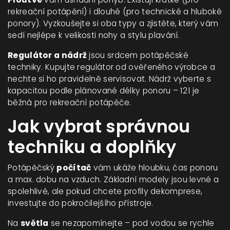
rekreační potápění) i dlouhé (pro technické a hluboké
ponory). Vyzkoušejte si oba typy a zjistěte, který vám
sedí nejlépe k velikosti nohy a stylu plavání.
Regulátor a nádrž
jsou srdcem potápěčské
techniky. Kupujte regulátor od ověřeného výrobce a
nechte si ho pravidelně servisovat. Nádrž vyberte s
kapacitou podle plánované délky ponoru – 12 l je
běžná pro rekreační potápěče.
Jak vybrat správnou
techniku a doplňky
Potápěčský
počítač
vám ukáže hloubku, čas ponoru
a max. dobu na vzduch. Základní modely jsou levné a
spolehlivé, ale pokud chcete profily dekomprese,
investujte do pokročilejšího přístroje.
Na
světla
se nezapomínejte – pod vodou se rychle