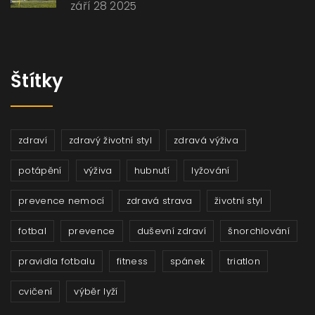
září 28 2025
Štítky
zdraví
zdravý životní styl
zdravá výživa
potápění
výživa
hubnutí
lyžování
prevence nemocí
zdravá strava
životní styl
fotbal
prevence
duševní zdraví
šnorchlování
pravidla fotbalu
fitness
spánek
triatlon
cvičení
výběr lyží