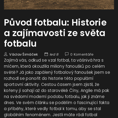
Původ fotbalu: Historie
a zajímavosti ze světa
fotbalu
Václav Šimáček
led 8
0 Komentáře
Zajímá vás, odkud se vzal fotbal, ta vášnivá hra s
míčem, která okouzlila miliony fanoušků po celém
světě? Já jako zapálený fotbalový fanoušek jsem se
rozhodl se ponořit do historie této populární
sportovní aktivity. Cestou časem jsem zjistil, že
kořeny jí sahají až do starověké Číny, Anglie má pak
na svědomí moderní podobu fotbalu, jak ji známe
dnes. Ve svém článku se podělím o fascinující fakta
a příběhy, které vedly fotbal k tomu, aby se stal
globálním fenoménem. Jestli máte rádi fotbal