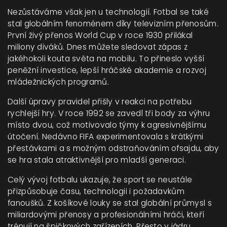
Nezůstáváme však jen u technologií. Fotbal se také
stal globálním fenoménem díky televizním přenosům.
První živý přenos World Cup v roce 1930 přilákal
miliony diváků. Dnes můžete sledovat zápas z
jakéhokoli kouta světa na mobilu. To přineslo vyšší
peněžní investice, lepší hráčské akademie a rozvoj
mládežnických programů.
Další úpravy pravidel přišly v reakci na potřebu
rychlejší hry. V roce 1992 se zavedl tři body za výhru
místo dvou, což motivovalo týmy k agresivnějšímu
útočení. Nedávno FIFA experimentovala s krátkými
přestávkami a s možným odstraňováním ofsajdu, aby
se hra stala atraktivnější pro mladší generaci.
Celý vývoj fotbalu ukazuje, že sport se neustále
přizpůsobuje času, technologii i požadavkům
fanoušků. Z košíkové louky se stal globální průmysl s
miliardovými přenosy a profesionálními hráči, kteří
trénují na špičkových zařízeních. Přesto v jádru