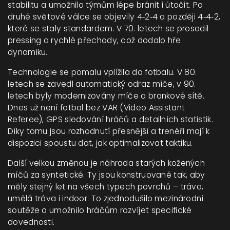
stabilitu a umožnilo týmům lépe bránit i útočit. Po
druhé světové válce se objevily 4‑2‑4 a později 4‑4‑2,
které se staly standardem. V 70. letech se prosadil
pressing a rychlé přechody, což dodalo hře
dynamiku.
Technologie se pomalu vplížila do fotbalu. V 80.
letech se zavedl automatický odraz míče, v 90.
letech byly modernizovány míče a brankové sítě.
Dnes už není fotbal bez VAR (Video Assistant
Referee), GPS sledování hráčů a detailních statistik.
Díky tomu jsou rozhodnutí přesnější a trenéři mají k
dispozici spoustu dat, jak optimalizovat taktiku.
Další velkou změnou je náhrada starých kožených
míčů za syntetické. Ty jsou konstruované tak, aby
měly stejný let na všech typech povrchů – tráva,
umělá tráva i indoor. To zjednodušilo mezinárodní
soutěže a umožnilo hráčům rozvíjet specifické
dovednosti.