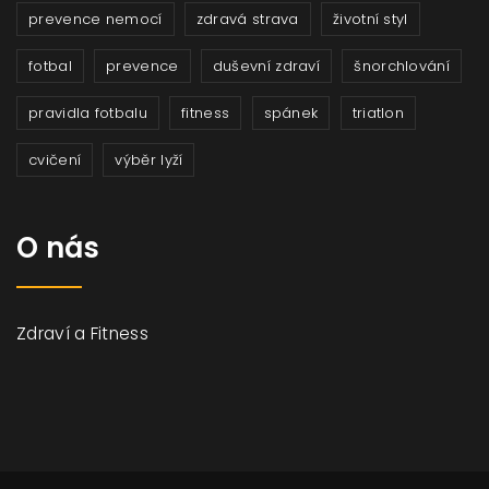
prevence nemocí
zdravá strava
životní styl
fotbal
prevence
duševní zdraví
šnorchlování
pravidla fotbalu
fitness
spánek
triatlon
cvičení
výběr lyží
O nás
Zdraví a Fitness