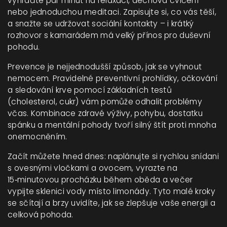
vyhraďte pár minut na relaxaci, dechová cvičení
nebo jednoduchou meditaci. Zapisujte si, co vás těší,
a snažte se udržovat sociální kontakty – i krátký
rozhovor s kamarádem má velký přínos pro duševní
pohodu.
Prevence je nejjednodušší způsob, jak se vyhnout
nemocem. Pravidelné preventivní prohlídky, očkování
a sledování krve pomocí základních testů
(cholesterol, cukr) vám pomůže odhalit problémy
včas. Kombinace zdravé výživy, pohybu, dostatku
spánku a mentální pohody tvoří silný štít proti mnoha
onemocněním.
Začít můžete hned dnes: naplánujte si rychlou snídani
s ovesnými vločkami a ovocem, vyrazte na
15‑minutovou procházku během oběda a večer
vypijte sklenici vody místo limonády. Tyto malé kroky
se sčítají a brzy uvidíte, jak se zlepšuje vaše energii a
celková pohoda.