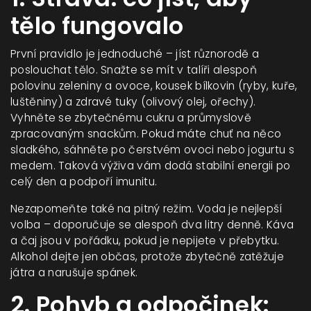
tělo fungovalo
První pravidlo je jednoduché – jíst různorodě a
poslouchat tělo. Snažte se mít v talíři alespoň
polovinu zeleniny a ovoce, kousek bílkovin (ryby, kuře,
luštěniny) a zdravé tuky (olivový olej, ořechy).
Vyhněte se zbytečnému cukru a průmyslově
zpracovaným snackům. Pokud máte chuť na něco
sladkého, sáhněte po čerstvém ovoci nebo jogurtu s
medem. Taková výživa vám dodá stabilní energii po
celý den a podpoří imunitu.
Nezapomeňte také na pitný režim. Voda je nejlepší
volba – doporučuje se alespoň dva litry denně. Káva
a čaj jsou v pořádku, pokud je nepijete v přebytku.
Alkohol dejte jen občas, protože zbytečně zatěžuje
játra a narušuje spánek.
2. Pohyb a odpočinek: