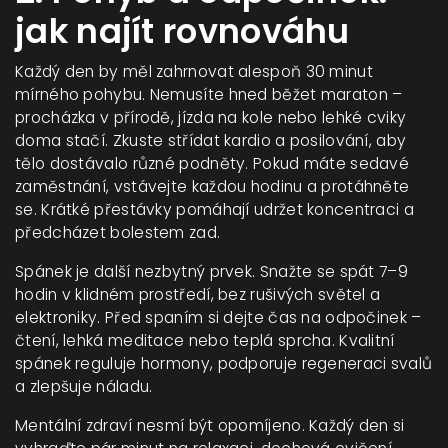
jak najít rovnováhu
Každý den by měl zahrnovat alespoň 30 minut
mírného pohybu. Nemusíte hned běžet maraton –
procházka v přírodě, jízda na kole nebo lehké cviky
doma stačí. Zkuste střídat kardio a posilování, aby
tělo dostávalo různé podněty. Pokud máte sedavé
zaměstnání, vstávejte každou hodinu a protáhněte
se. Krátké přestávky pomáhají udržet koncentraci a
předcházet bolestem zad.
Spánek je další nezbytný prvek. Snažte se spát 7–9
hodin v klidném prostředí, bez rušivých světel a
elektroniky. Před spaním si dejte čas na odpočinek –
čtení, lehká meditace nebo teplá sprcha. Kvalitní
spánek reguluje hormony, podporuje regeneraci svalů
a zlepšuje náladu.
Mentální zdraví nesmí být opomíjeno. Každý den si