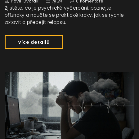
Pavel Dvořák
říj 24
0 Komentáře
Zjistěte, co je psychické vyčerpání, poznejte
příznaky a naučte se praktické kroky, jak se rychle
zotavit a předejít relapsu.
Více detailů