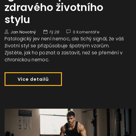
zdravého životního
stylu
Jan Novotný
říj 28
0 Komentáře
Patologický jev není nemoc, ale tichý signál, že váš
životní styl se přizpůsobuje špatným vzorům.
Zjistěte, jak ho poznat a zastavit, než se přemění v
chronickou nemoc.
Více detailů