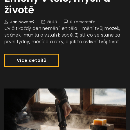
životě
Jan Novotný
říj 30
0 Komentáře
Cvičit každý den nemění jen tělo - mění tvůj mozek,
spánek, imunitu a vztah k sobě. Zjisti, co se stane za
první týdny, měsíce a roky, a jak to ovlivní tvůj život.
Více detailů