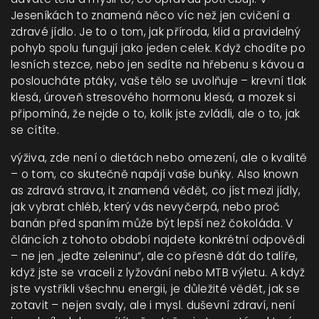
Jeseníkách to znamená něco víc než jen cvičení a
zdravé jídlo. Je to o tom, jak příroda, klid a pravidelný
pohyb spolu fungují jako jeden celek. Když chodíte po
lesních stezce, nebo jen sedíte na hřebenu s kávou a
posloucháte ptáky, vaše tělo se uvolňuje – krevní tlak
klesá, úroveň stresového hormonu klesá, a mozek si
připomíná, že nejde o to, kolik jste zvládli, ale o to, jak
se cítíte.
výživa
,
zde není o dietách nebo omezení, ale o kvalitě
– o tom, co skutečně napájí vaše buňky
. Also known
as
zdravá strava
, it
znamená vědět, co jíst mezi jídly,
jak vybrat chléb, který vás nevyčerpá, nebo proč
banán před spaním může být lepší než čokoláda
.
V
článcích z tohoto období najdete konkrétní odpovědi
– ne jen „jedte zeleninu“, ale co přesně dát do talíře,
když jste se vraceli z lyžování nebo MTB výletu. A když
jste vystříkli všechnu energii, je důležité vědět, jak se
zotavit – nejen svaly, ale i mysl.
duševní zdraví
,
není