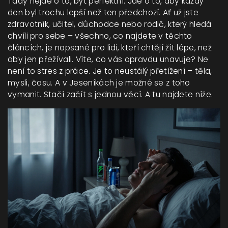
Tady nejde o to, být perfektní. Jde o to, aby každý
den byl trochu lepší než ten předchozí. Ať už jste
zdravotník, učitel, důchodce nebo rodič, který hledá
chvíli pro sebe – všechno, co najdete v těchto
článcích, je napsané pro lidi, kteří chtějí žít lépe, než
aby jen přežívali. Víte, co vás opravdu unavuje? Ne
není to stres z práce. Je to neustálý přetížení – těla,
mysli, času. A v Jeseníkách je možné se z toho
vymanit. Stačí začít s jednou věcí. A tu najdete níže.