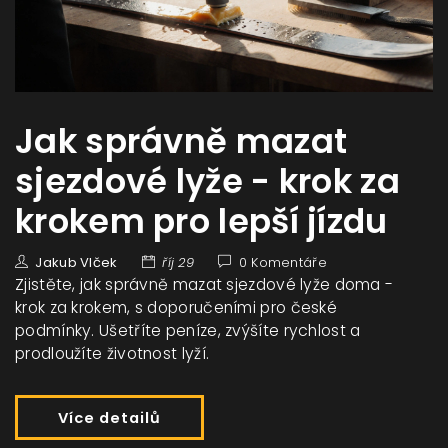
Jak správně mazat
sjezdové lyže - krok za
krokem pro lepší jízdu
Jakub Vlček
říj 29
0 Komentáře
Zjistěte, jak správně mazat sjezdové lyže doma -
krok za krokem, s doporučeními pro české
podmínky. Ušetříte peníze, zvýšíte rychlost a
prodloužíte životnost lyží.
Více detailů