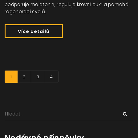
podporuje melatonin, reguluje krevní cukr a pomáhá
regeneraci svalů.
Více detailů
1
2
3
4