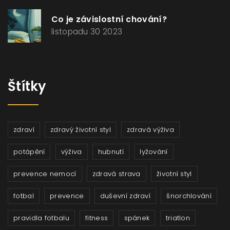
Co je závislostní chování?
listopadu 30 2023
Štítky
zdraví
zdravý životní styl
zdravá výživa
potápění
výživa
hubnutí
lyžování
prevence nemocí
zdravá strava
životní styl
fotbal
prevence
duševní zdraví
šnorchlování
pravidla fotbalu
fitness
spánek
triatlon