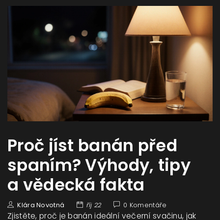
Proč jíst banán před
spaním? Výhody, tipy
a vědecká fakta
Klára Novotná
říj 22
0 Komentáře
Zjistěte, proč je banán ideální večerní svačinu, jak