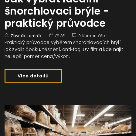
šnorchlovací brýle -
praktický průvodce
Zbyněk Jamník
říj 26
0 Komentáře
Praktický průvodce výběrem šnorchlovacích brýlí:
jak zvolit čočku, těsnění, anti‑fog, UV filtr a kde najít
nejlepší poměr cena/výkon.
Více detailů