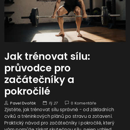
Jak trénovat sílu:
průvodce pro
začátečníky a
pokročilé
Pavel Dvořák
říj 27
0 Komentáře
Zjistěte, jak trénovat sílu správně - od základních
cviků a tréninkových plánů po stravu a zotavení.
Praktický návod pro začátečníky i pokročilé, který
vám pomůže získat skutečnou sílu, nejen vzhled.