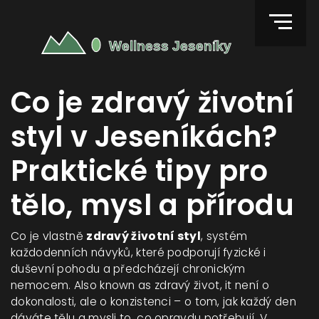
Co je zdravý životní
styl v Jeseníkách?
Praktické tipy pro
tělo, mysl a přírodu
Co je vlastně
zdravý životní styl
,
systém
každodenních návyků, které podporují fyzické i
duševní pohodu a předcházejí chronickým
nemocem
. Also known as
zdravý život
, it
není o
dokonalosti, ale o konzistenci – o tom, jak každý den
dáváte tělu a mysli to, co opravdu potřebují
.
V