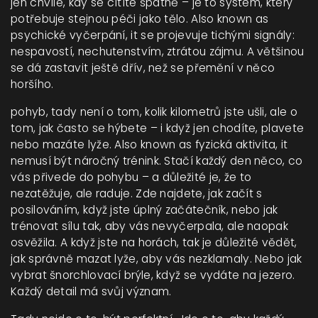
jen chvíle, kdy se cítíte špatně – je to systém, který
potřebuje stejnou péči jako tělo
. Also known as
psychické vyčerpání
, it
se projevuje tichými signály:
nespavostí, nechutenstvím, ztrátou zájmu. A většinou
se dá zastavit ještě dřív, než se přemění v něco
horšího
.
pohyb
,
tady není o tom, kolik kilometrů jste ušli, ale o
tom, jak často se hýbete – i když jen chodíte, plavete
nebo mazáte lyže
. Also known as
fyzická aktivita
, it
nemusí být náročný trénink. Stačí každý den něco, co
vás přivede do pohybu – a důležité je, že to
nezatěžuje, ale raduje
.
Zde najdete, jak začít s
posilováním, když jste úplný začátečník, nebo jak
trénovat sílu tak, aby vás nevyčerpala, ale naopak
osvěžila. A když jste na horách, tak je důležité vědět,
jak správně mazat lyže, aby vás nezklamaly. Nebo jak
vybrat šnorchlovací brýle, když se vydáte na jezero.
Každý detail má svůj význam.