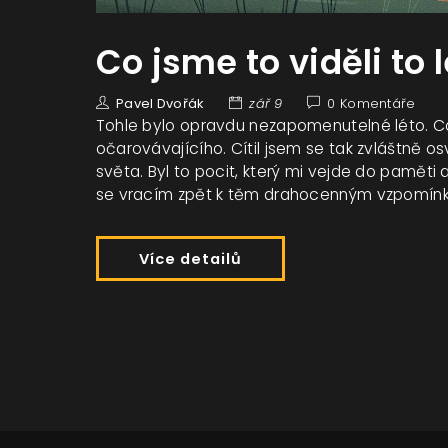
Co jsme to viděli to l
Pavel Dvořák
zář 9
0 Komentáře
Tohle bylo opravdu nezapomenutelné léto. Co j
očarovávajícího. Cítil jsem se tak zvláštně o
světa. Byl to pocit, který mi vejde do paměti
se vracím zpět k těm drahocenným vzpomín
Více detailů