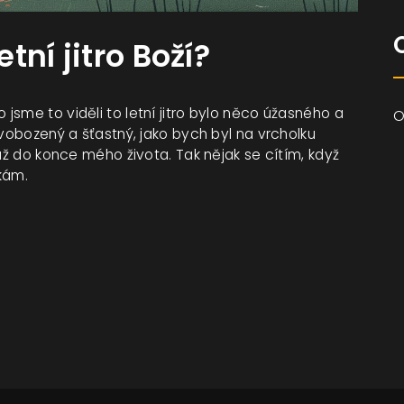
etní jitro Boží?
sme to viděli to letní jitro bylo něco úžasného a
O
svobozený a šťastný, jako bych byl na vrcholku
 až do konce mého života. Tak nějak se cítím, když
kám.