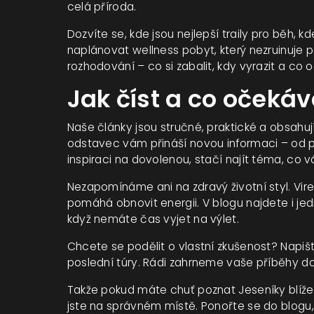
celá příroda.
Dozvíte se, kde jsou nejlepší traily pro běh, 
naplánovat wellness pobyt, který nezruinuje 
rozhodování – co si zabalit, kdy vyrazit a co 
Jak číst a co očekáv
Naše články jsou stručné, praktické a obsahuj
odstavec vám přináší novou informaci – od po
inspiraci na dovolenou, stačí najít téma, co vá
Nezapomínáme ani na zdravý životní styl. Vir
pomáhá obnovit energii. V blogu najdete i j
když nemáte čas vyjet na výlet.
Chcete se podělit o vlastní zkušenost? Napi
poslední túry. Rádi zahrneme vaše příběhy do
Takže pokud máte chuť poznat Jeseníky blíže, 
jste na správném místě. Ponořte se do blogu, 