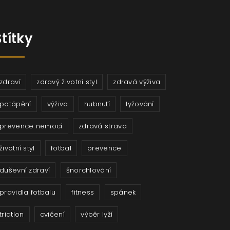
Štítky
zdraví
zdravý životní styl
zdravá výživa
potápění
výživa
hubnutí
lyžování
prevence nemocí
zdravá strava
životní styl
fotbal
prevence
duševní zdraví
šnorchlování
pravidla fotbalu
fitness
spánek
triatlon
cvičení
výběr lyží