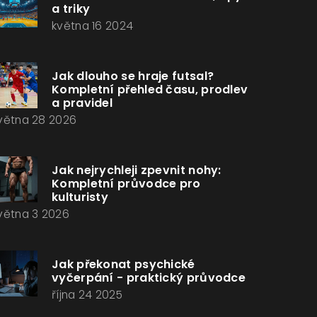
a triky
května 16 2024
Jak dlouho se hraje futsal?
Kompletní přehled času, prodlev
a pravidel
větna 28 2026
Jak nejrychleji zpevnit nohy:
Kompletní průvodce pro
kulturisty
větna 3 2026
Jak překonat psychické
vyčerpání - praktický průvodce
října 24 2025