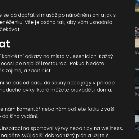
kde se dá dopřát si masáž po náročném dni a jak si
peněženku. Vše je psáno tak, aby vám usnadnilo
očekávat.
at
k
í konkrétní odkazy na místa v Jesenících. Každý
časí po nejbližší restauraci. Pokud hledáte
s zajímá, a začít číst.
ení se čas od času do sauny nebo jógy v přírodě
ednoduché cviky, které můžete provádět i doma,
k
šte nám komentář nebo nám pošlete fotku z vaší
 dalšího vydání.
inspiraci na sportovní výzvy nebo tipy na wellness,
najděte svůj další dobrodružný plán a užijte si