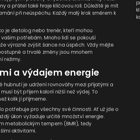
p
a přátel také hraje klíčovou roli. Důležité je mít
k
klamání při neúspěchu. Každý malý krok směrem k
k
o je dietolog nebo trenér, kteří mohou
 vašim potřebám. Mnoho lidí se pokouší
že výrazně zvýšit šance na úspěch. Vždy mějte
e postupné a trvalé změny jsou mnohem
ní režimy.
mi a výdajem energie
é hubnutí je udržení rovnováhy mezi přijatými a
sí být příjem kalorií nižší než výdej. To
ž kolik jí přijmeme.
lo potřebuje pro všechny své činnosti. Ať už jde o
 každý úkon vyžaduje určité množství energie.
lním metabolickým tempem (BMR), tedy
lšími aktivitami.