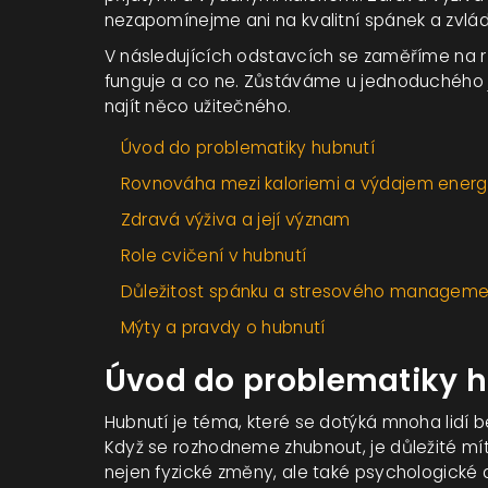
nezapomínejme ani na kvalitní spánek a zvlád
V následujících odstavcích se zaměříme na r
funguje a co ne. Zůstáváme u jednoduchého ja
najít něco užitečného.
Úvod do problematiky hubnutí
Rovnováha mezi kaloriemi a výdajem energ
Zdravá výživa a její význam
Role cvičení v hubnutí
Důležitost spánku a stresového managem
Mýty a pravdy o hubnutí
Úvod do problematiky 
Hubnutí je téma, které se dotýká mnoha lidí be
Když se rozhodneme zhubnout, je důležité mít
nejen fyzické změny, ale také psychologické a