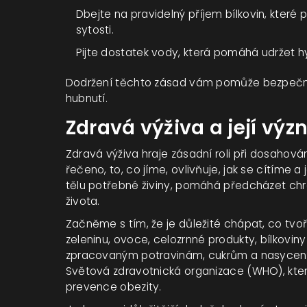
Dbejte na pravidelný příjem bílkovin, které
sytosti.
Pijte dostatek vody, která pomáhá udržet hy
Dodržení těchto zásad vám pomůže bezpečně 
hubnutí.
Zdravá výživa a její vý
Zdravá výživa hraje zásadní roli při dosahov
řečeno, to, co jíme, ovlivňuje, jak se cítíme 
tělu potřebné živiny, pomáhá předcházet chr
života.
Začněme s tím, že je důležité chápat, co tvo
zeleninu, ovoce, celozrnné produkty, bílkovi
zpracovaným potravinám, cukrům a nasycený
Světová zdravotnická organizace (WHO), která
prevence obezity.