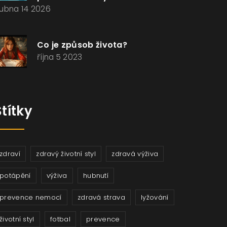
ubna 14 2026
Co je způsob života?
října 5 2023
Štítky
zdraví
zdravý životní styl
zdravá výživa
potápění
výživa
hubnutí
prevence nemocí
zdravá strava
lyžování
životní styl
fotbal
prevence