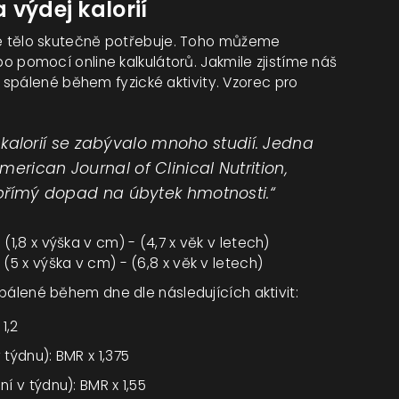
 výdej kalorií
naše tělo skutečně potřebuje. Toho můžeme
pomocí online kalkulátorů. Jakmile zjistíme náš
spálené během fyzické aktivity. Vzorec pro
lorií se zabývalo mnoho studií. Jedna
erican Journal of Clinical Nutrition,
á přímý dopad na úbytek hmotnosti.“
(1,8 x výška v cm) - (4,7 x věk v letech)
(5 x výška v cm) - (6,8 x věk v letech)
 spálené během dne dle následujících aktivit:
1,2
 týdnu): BMR x 1,375
ní v týdnu): BMR x 1,55