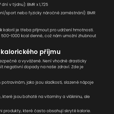
 dní v týdnu): BMR x 1,725
čení/sport nebo fyzicky náročné zaměstnání): BMR
 kalorií je třeba přijmout pro udržení hmotnosti.
í o 500-1000 kcal denně, což nám umožní zhubnout
kalorického příjmu
 bezpečné a vyvážené. Není vhodné drasticky
t negativní dopady na naše zdraví. Zde je
otravinám, jako jsou sladkosti, slazené nápoje
, které jsou bohaté na vitamíny a vlákninu, ale
 produkty, které často obsahují skryté kalorie.