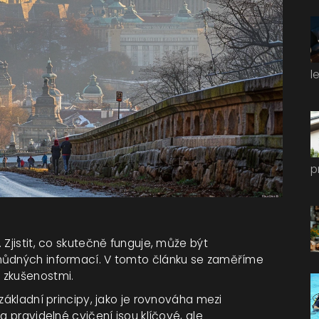
l
p
 Zjistit, co skutečně funguje, může být
chůdných informací. V tomto článku se zaměříme
 zkušenostmi.
základní principy, jako je rovnováha mezi
a pravidelné cvičení jsou klíčové, ale