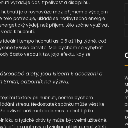
utí vyžaduje čas, trpělivost a disciplínu.
 že hubnutí je o rovnováze mezi příjmem a výdajem
aše tělo potřebuje, ukládá se nadbytečná energie
nergetický výdej, než příjem, tělo začne využívat
 vede k hubnutí.
 ideální tempo hubnutí asi 0,5 až 1 kg týdně, což
výšené fyzické aktivitě. Měli bychom se vyhýbat
ody často vedou k tzv. jojo efektu, kdy se
krátkodobé diety, jsou klíčem k dosažení a
W
n Smith, odborník na výživu.
s
J
itějšími faktory při hubnutí, neměli bychom
m
zvládání stresu. Nedostatek spánku může vést ke
p
 ovlivnit náš metabolismus a chuť k jídlu.
n
s
elníčku a fyzické aktivity může být velmi užitečné.
v
 svůj příjem potravy a fyzickou aktivitu, mají větší