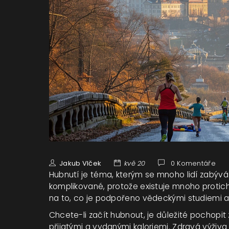
Jakub Vlček
kvě 20
0 Komentáře
Hubnutí je téma, kterým se mnoho lidí zabývá.
komplikované, protože existuje mnoho proti
na to, co je podpořeno vědeckými studiemi a
Chcete-li začít hubnout, je důležité pochopit 
přijatými a vydanými kaloriemi. Zdravá výživa 