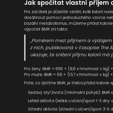
Jak spočítat vlastní příjem a
Pro začátek je důležité vědět, kolik kalorií 
dosáhnout pomocí jednoduchého vzorce nebo 
bazální metabolismus, můžeme přidat kalorie 
výpočet BMR zní takto:
„Poměrem mezi příjmem a výdajem ka
z nich, publikovaná v časopise The Am
ukazuje, že snížení příjmu kalorií m
Pro ženy: BMR = 655 + (9,6 x hmotnost v kg) + 
Pro muže: BMR = 66 + (13,7 x hmotnost v kg) + 
Poté, co zjistíme BMR, je třeba přidat kalorie
Sedavý styl života (minimalní pohyb): BMR x 
Lehká aktivita (lehké cvičení/sport 1-3 dny v
Střední aktivita (střední cvičení/sport 3-5 d