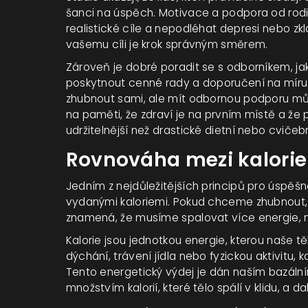
šanci na úspěch. Motivace a podpora od rodiny 
realistické cíle a nepodléhat depresi nebo z
vašemu cíli je krok správným směrem.
Zároveň je dobré poradit se s odborníkem, jak
poskytnout cenné rady a doporučení na míru
zhubnout sami, ale mít odbornou podporu mů
na paměti, že zdraví je na prvním místě a ž
udržitelnější než drastické dietní nebo cvičeb
Rovnováha mezi kalorie
Jedním z nejdůležitějších principů pro úspěšn
vydanými kaloriemi. Pokud chceme zhubnout, mu
znamená, že musíme spalovat více energie, ne
Kalorie jsou jednotkou energie, kterou naše tě
dýchání, trávení jídla nebo fyzickou aktivitu,
Tento energetický výdej je dán naším bazá
množstvím kalorií, které tělo spálí v klidu, a da