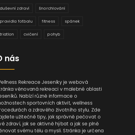
duševní zdraví
šnorchlování
pravidla fotbalu
fitness
spánek
triatlon
cvičení
pohyb
O nás
ellness Rekreace Jeseníky je webová
tránka věnovaná rekreaci v malebné oblasti
eseníků. Nabízí různé informace o
ožnostech sportovních aktivit, wellness
rocedurách a zdravého životního stylu. Zde
ajdete užitečné tipy, jak správně pečovat o
vé zdraví, jak se aktivně hýbat a jak se plně
ěnovat svému tělu a mysli. Stránka je určena