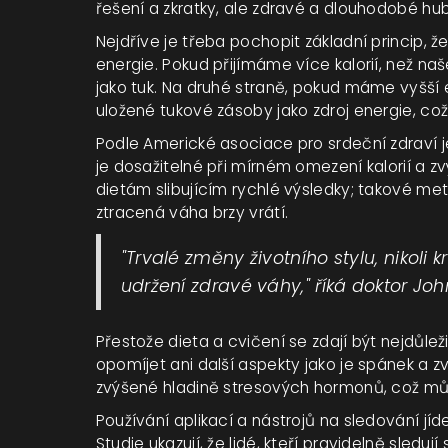
řešení a zkratky, ale zdravé a dlouhodobé hubn
Nejdříve je třeba pochopit základní princip,
energie. Pokud přijímáme více kalorií, než n
jako tuk. Na druhé straně, pokud máme vyšší e
uložené tukové zásoby jako zdroj energie, což
Podle Americké asociace pro srdeční zdraví je
je dosažitelné při mírném omezení kalorií a z
dietám slibujícím rychlé výsledky; takové met
ztracená váha brzy vrátí.
"Trvalé změny životního stylu, nikoli 
udržení zdravé váhy," říká doktor Joh
Přestože dieta a cvičení se zdají být nejdůlež
opomíjet ani další aspekty jako je spánek a 
zvýšené hladině stresových hormonů, což může
Používání aplikací a nástrojů na sledování jíd
Studie ukazují, že lidé, kteří pravidelně sledují