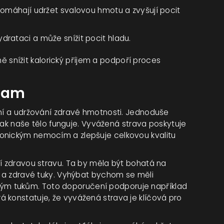
 pomáhají udržet svalovou hmotu a zvyšují pocit
drataci a může snížit pocit hladu.
snížit kalorický příjem a podpoří proces
znam
ání a udržování zdravé hmotnosti. Jednoduše
a jak naše tělo funguje. Vyvážená strava poskytuje
onickým nemocím a zlepšuje celkovou kvalitu
ří zdravou stravu. Ta by měla být bohatá na
ny a zdravé tuky. Vyhýbat bychom se měli
m tukům. Toto doporučení podporuje například
 konstatuje, že vyvážená strava je klíčová pro