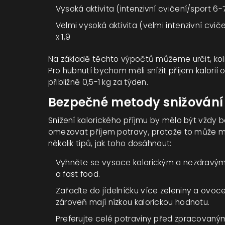
Vysoká aktivita (intenzivní cvičení/sport 6-7
Velmi vysoká aktivita (velmi intenzivní cvi
x 1,9
Na základě těchto výpočtů můžeme určit, kolik
Pro hubnutí bychom měli snížit příjem kalori
přibližně 0,5-1 kg za týden.
Bezpečné metody snižování 
Snížení kalorického příjmu by mělo být vždy
omezovat příjem potravy, protože to může mí
několik tipů, jak toho dosáhnout:
Vyhněte se vysoce kalorickým a nezdravým p
a fast food.
Zařaďte do jídelníčku více zeleniny a ovoce
zároveň mají nízkou kalorickou hodnotu.
Preferujte celé potraviny před zpracovanými