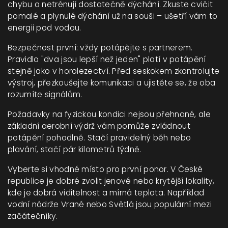
chybu a netrénují dostatečně dýchání. Zkuste cvičit
pomalé a plynulé dýchání už na souši – ušetří vám to
energii pod vodou.
Bezpečnost první: vždy potápějte s partnerem.
Pravidlo "dva jsou lepší než jeden" platí v potápění
stejně jako v horolezectví. Před seskokem zkontrolujte
výstroj, přezkoušejte komunikaci a ujistěte se, že oba
rozumíte signálům.
Požadavky na fyzickou kondici nejsou přehnané, ale
základní aerobní výdrž vám pomůže zvládnout
potápění pohodlně. Stačí pravidelný běh nebo
plavání, stačí pár kilometrů týdně.
Vyberte si vhodné místo pro první ponor. V České
republice je dobré zvolit jenové nebo krytější lokality,
kde je dobrá viditelnost a mírná teplota. Například
vodní nádrže Vrané nebo Světlá jsou populární mezi
začátečníky.