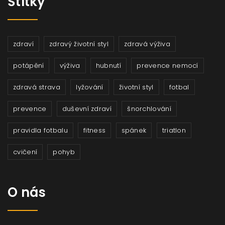
Štítky
zdraví
zdravý životní styl
zdravá výživa
potápění
výživa
hubnutí
prevence nemocí
zdravá strava
lyžování
životní styl
fotbal
prevence
duševní zdraví
šnorchlování
pravidla fotbalu
fitness
spánek
triatlon
cvičení
pohyb
O nás