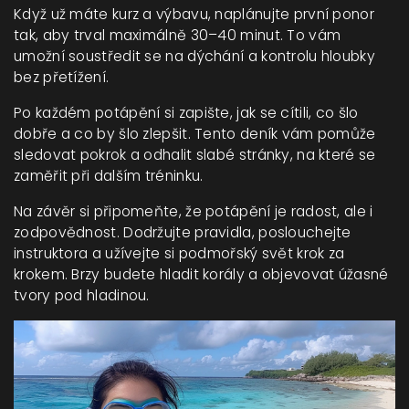
Když už máte kurz a výbavu, naplánujte první ponor
tak, aby trval maximálně 30–40 minut. To vám
umožní soustředit se na dýchání a kontrolu hloubky
bez přetížení.
Po každém potápění si zapište, jak se cítili, co šlo
dobře a co by šlo zlepšit. Tento deník vám pomůže
sledovat pokrok a odhalit slabé stránky, na které se
zaměřit při dalším tréninku.
Na závěr si připomeňte, že potápění je radost, ale i
zodpovědnost. Dodržujte pravidla, poslouchejte
instruktora a užívejte si podmořský svět krok za
krokem. Brzy budete hladit korály a objevovat úžasné
tvory pod hladinou.