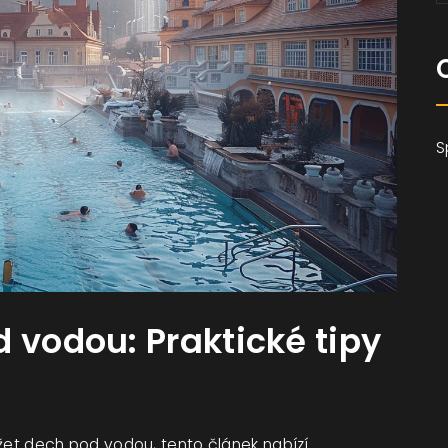
S
 vodou: Praktické tipy
držet dech pod vodou, tento článek nabízí