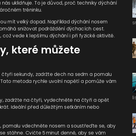
nás uklidňuje. To je důvod, proč techniky dýchání
náročném tréninku.
u mít velký dopad. Například dýchání nosem
s
a pomáhá snižovat podráždění dýchacích cest.
 což vede k lepšímu dýchání i při fyzické aktivitě.
y, které můžete
čtyři sekundy, zadržte dech na sedm a pomalu
. Tato metoda rychle uvolní napětí a pomůže vám
l
, zadržte na čtyři, vydechněte na čtyři a opět
ikrát. Ideální před důležitým setkáním nebo
ho, pomalu vdechněte nosem a soustřeďte se, aby
 se stáhne. Cvičte 5 minut denně, aby se vám