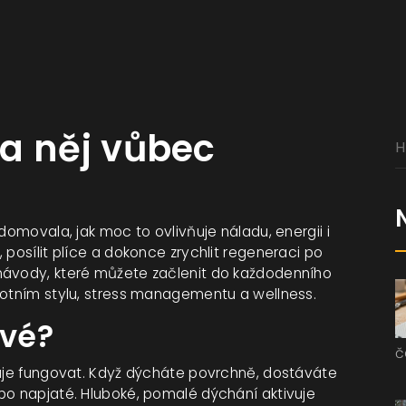
a něj vůbec
domovala, jak moc to ovlivňuje náladu, energii i
 posílit plíce a dokonce zrychlit regeneraci po
návody, které můžete začlenit do každodenního
votním stylu, stress managementu a wellness.
ové?
č
ňuje fungovat. Když dýcháte povrchně, dostáváte
bo napjaté. Hluboké, pomalé dýchání aktivuje