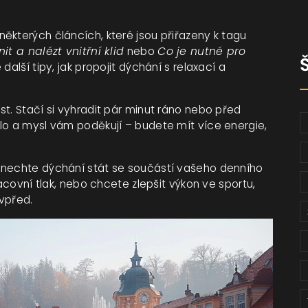
ěkterých článcích, které jsou přiřazeny k tagu
it a nalézt vnitřní klid
nebo
Co je nutné pro
další tipy, jak propojit dýchání s relaxací a
t. Stačí si vyhradit pár minut ráno nebo před
lo a mysl vám poděkují – budete mít více energie,
 nechte dýchání stát se součástí vašeho denního
racovní tlak, nebo chcete zlepšit výkon ve sportu,
vpřed.