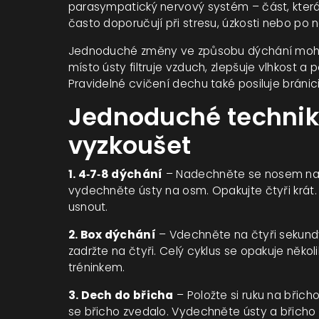
parasympatický nervový systém – část, která 
často doporučují při stresu, úzkosti nebo po 
Jednoduché změny ve způsobu dýchání moho
místo ústy filtruje vzduch, zlepšuje vlhkost 
Pravidelné cvičení dechu také posiluje bránici,
Jednoduché technik
vyzkoušet
1. 4‑7‑8 dýchání
– Nadechněte se nosem na 
vydechněte ústy na osm. Opakujte čtyři krát
usnout.
2. Box dýchání
– Vdechněte na čtyři sekundy
zadržte na čtyři. Celý cyklus se opakuje někol
tréninkem.
3. Dech do břicha
– Položte si ruku na břic
se břicho zvedalo. Vydechněte ústy a břicho