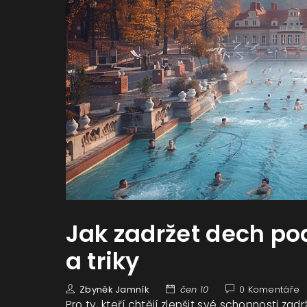
Jak zadržet dech pod
a triky
Zbyněk Jamník
čen 10
0 Komentáře
Pro ty, kteří chtějí zlepšit své schopnosti za