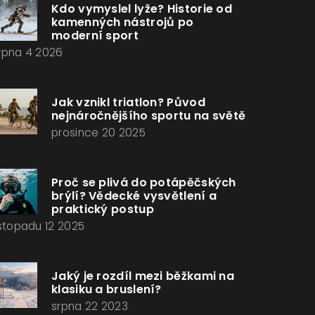
Kdo vymyslel lyže? Historie od
kamenných nástrojů po
moderní sport
rpna 4 2026
Jak vznikl triatlon? Původ
nejnáročnějšího sportu na světě
prosince 20 2025
Proč se plivá do potápěčských
brýlí? Vědecké vysvětlení a
praktický postup
istopadu 12 2025
Jaký je rozdíl mezi běžkami na
klasiku a bruslení?
srpna 22 2023