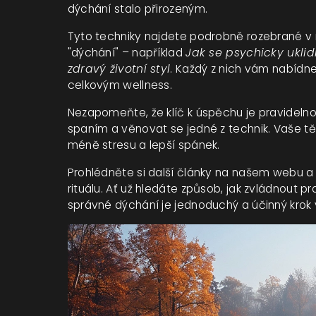
dýchání stalo přirozeným.
Tyto techniky najdete podrobně rozebrané v n
"dýchání" – například
Jak se psychicky uklidn
zdravý životní styl
. Každý z nich vám nabídne 
celkovým wellness.
Nezapomeňte, že klíč k úspěchu je pravidelnos
spaním a věnovat se jedné z technik. Vaše tě
méně stresu a lepší spánek.
Prohlédněte si další články na našem webu a
rituálu. Ať už hledáte způsob, jak zvládnout p
správné dýchání je jednoduchý a účinný krok 