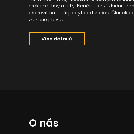
praktické tipy a triky. Naučíte se základní techn
připravit na delší pobyt pod vodou. Článek p
zkušené plavce.
Více detailů
O nás