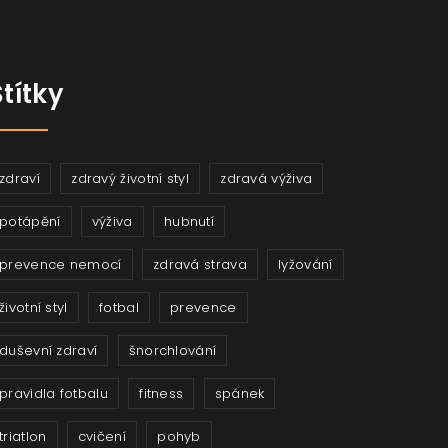
Štítky
zdraví
zdravý životní styl
zdravá výživa
potápění
výživa
hubnutí
prevence nemocí
zdravá strava
lyžování
životní styl
fotbal
prevence
duševní zdraví
šnorchlování
pravidla fotbalu
fitness
spánek
triatlon
cvičení
pohyb