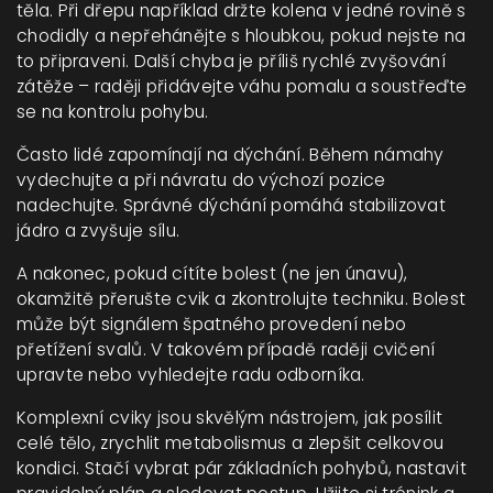
těla. Při dřepu například držte kolena v jedné rovině s
chodidly a nepřehánějte s hloubkou, pokud nejste na
to připraveni. Další chyba je příliš rychlé zvyšování
zátěže – raději přidávejte váhu pomalu a soustřeďte
se na kontrolu pohybu.
Často lidé zapomínají na dýchání. Během námahy
vydechujte a při návratu do výchozí pozice
nadechujte. Správné dýchání pomáhá stabilizovat
jádro a zvyšuje sílu.
A nakonec, pokud cítíte bolest (ne jen únavu),
okamžitě přerušte cvik a zkontrolujte techniku. Bolest
může být signálem špatného provedení nebo
přetížení svalů. V takovém případě raději cvičení
upravte nebo vyhledejte radu odborníka.
Komplexní cviky jsou skvělým nástrojem, jak posílit
celé tělo, zrychlit metabolismus a zlepšit celkovou
kondici. Stačí vybrat pár základních pohybů, nastavit