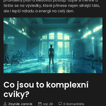
pravidelný plán a sledovat postup. Užijte si trénink a
těšte se na výsledky, které přinese nejen silnější tělo,
ale i lepší náladu a energii na celý den.
Co jsou to komplexní
cviky?
Zbyněk Jamník
srp 29
0 Komentáře