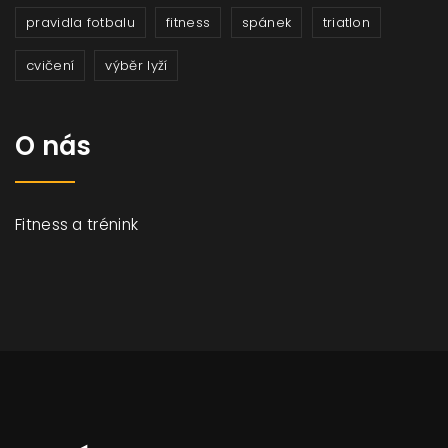
pravidla fotbalu
fitness
spánek
triatlon
cvičení
výběr lyží
O nás
Fitness a trénink