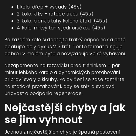
1. kolo: dřep + výpady (45 s)
2. kolo: kliky + rotace trupu (45 s)
3. kolo: plank s tahy kolena k lokti (45 s)
4. kolo: mrtvý tah s jednoručkou (45 s)
Po každém kole si dopřejte krátký odpočinek a poté
opakujte celý cyklus 2‑3 krát. Tento formát funguje
dobře i v malém bytě a nevyžaduje velké vybavení.
Nezapomeňte na rozcvičku před tréninkem – pár
minut lehkého kardio a dynamických protahování
připraví svaly a klouby. Po cvičení se zase zaměřte
na statické protahování, aby se snížila svalová
úňavost a podpořila regenerace.
Nejčastější chyby a jak
se jim vyhnout
Jednou z nejčastějších chyb je špatná postavení