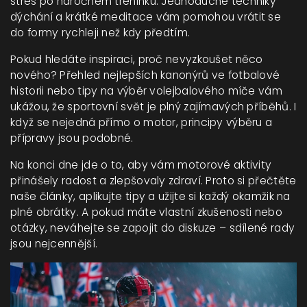
stres po náročném tréninku. Jednoduché techniky
dýchání a krátké meditace vám pomohou vrátit se
do formy rychleji než kdy předtím.
Pokud hledáte inspiraci, proč nevyzkoušet něco
nového? Přehled nejlepších kanonýrů ve fotbalové
historii nebo tipy na výběr volejbalového míče vám
ukážou, že sportovní svět je plný zajímavých příběhů. I
když se nejedná přímo o motor, principy výběru a
přípravy jsou podobné.
Na konci dne jde o to, aby vám motorové aktivity
přinášely radost a zlepšovaly zdraví. Proto si přečtěte
naše články, aplikujte tipy a užijte si každý okamžik na
plné obrátky. A pokud máte vlastní zkušenosti nebo
otázky, neváhejte se zapojit do diskuze – sdílené rady
jsou nejcennější.