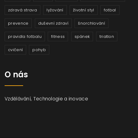
zdravá strava
lyžování
životní styl
fotbal
prevence
duševní zdraví
šnorchlování
pravidla fotbalu
fitness
spánek
triatlon
cvičení
pohyb
O nás
Vzdělávání, Technologie a inovace