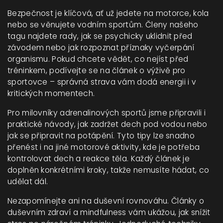
Bezpečnost je klíčová, ať už jedete na motorce, kola
nebo se věnujete vodním sportům. Členy našeho
tagu najdete rady, jak se psychicky uklidnit před
závodem nebo jak rozpoznat příznaky vyčerpání
organismu. Pokud chcete vědět, co nejíst před
tréninkem, podívejte se na článek o výživě pro
sportovce – správná strava vám dodá energii i v
kritických momentech.
Pro milovníky adrenalinových sportů jsme připravili i
praktické návody, jak zadržet dech pod vodou nebo
jak se připravit na potápění. Tyto tipy lze snadno
přenést i na jiné motorové aktivity, kde je potřeba
kontrolovat dech a reakce těla. Každý článek je
doplněn konkrétními kroky, takže nemusíte hádat, co
udělat dál.
Nezapomínejte ani na duševní rovnováhu. Články o
duševním zdraví a mindfulness vám ukážou, jak snížit