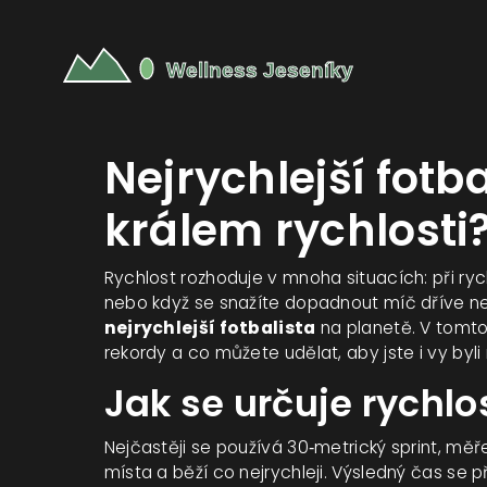
Nejrychlejší fotba
králem rychlosti
Rychlost rozhoduje v mnoha situacích: při ry
nebo když se snažíte dopadnout míč dříve než
nejrychlejší fotbalista
na planetě. V tomto 
rekordy a co můžete udělat, aby jste i vy byli r
Jak se určuje rychlo
Nejčastěji se používá 30‑metrický sprint, m
místa a běží co nejrychleji. Výsledný čas se