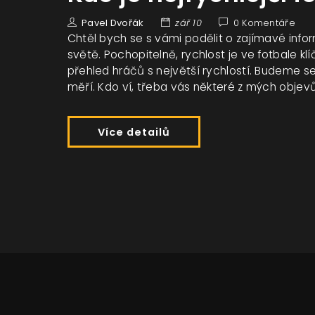
Pavel Dvořák
zář 10
0 Komentáře
Chtěl bych se s vámi podělit o zajímavé infor
světě. Pochopitelně, rychlost je ve fotbale kl
přehled hráčů s největší rychlostí. Budeme se 
měří. Kdo ví, třeba vás některé z mých objev
Více detailů