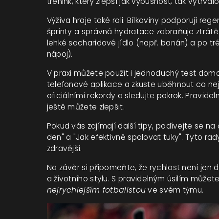
trénink, který zlepší jak výbušnost, tak vytrvalo
Výživa hraje také roli. Bílkoviny podporují reg
šprinty a správná hydratace zabraňuje ztrátě
lehké sacharidové jídlo (např. banán) a po tr
nápoj).
V praxi můžete použít i jednoduchý test dom
telefonové aplikace a zkuste uběhnout co nej
oficiálními rekordy a sledujte pokrok. Pravid
ještě můžete zlepšit.
Pokud vás zajímají další tipy, podívejte se na
den" a "Jak efektivně spalovat tuky". Tyto rad
zdravější.
Na závěr si připomeňte, že rychlost není jen 
a životního stylu. S pravidelným úsilím můžete
nejrychlejším fotbalistou
ve svém týmu.