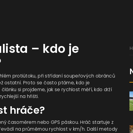
lista – kdo je
?
chlém protiútoku, při střídaní soupeřových obránců
 ostatní. Proto se často ptáme, kdo je
článku si projdeme, jak se rychlost měří, kdo drží
ychlejší na hřišti.
st hráče?
ěřený časoměrem nebo GPS páskou. Hráč startuje z
 převádí na průměrnou rychlost v km/h. Další metody