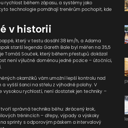
itou rychlost během zápasu, a systémy jako
 tyto technologie pomáhají trenérům pochopit, kde
é v historii
Mbappé, který v testu dosáhl 38 km/h, a Adama
opak starší legenda Gareth Bale byl měřen na 35,5
uje Tomáš Souček, který během přestupů dokázal
hlost není výlučně doménou jedné pozice – útočníci,
.
míněných okamžiků vám umožní lepší kontrolu nad
p
h a vyšší šanci na střelu z výhodné polohy. V
vysokou rychlostí, není dostatek jen techniky –
tvoří správná technika běhu: zkrácený krok,
silových trénincích – dřepy, výpady a výskoky
l
 na sprinty s odporovým páskem a intervalový