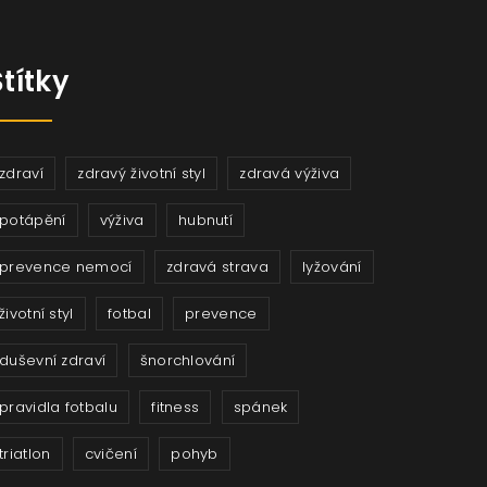
Štítky
zdraví
zdravý životní styl
zdravá výživa
potápění
výživa
hubnutí
prevence nemocí
zdravá strava
lyžování
životní styl
fotbal
prevence
duševní zdraví
šnorchlování
pravidla fotbalu
fitness
spánek
triatlon
cvičení
pohyb