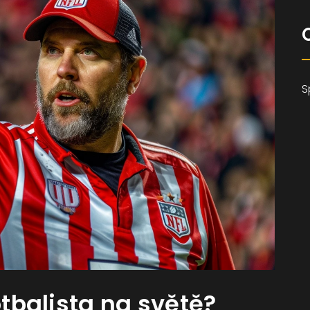
S
otbalista na světě?