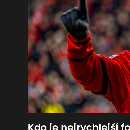
Kdo je nejrychlejší f