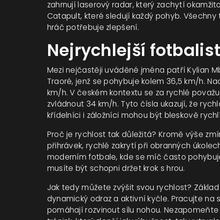
zahrnují laserový radar, který zachytí okamž
Catapult, které sledují každý pohyb. Všechny
hráč potřebuje zlepšení.
Nejrychlejší fotbalist
Mezi nejčastěji uváděné jména patří Kylian 
Traoré, jenž se pohybuje kolem 36,5 km/h. Na
km/h. V českém kontextu se za rychlé považ
zvládnout 34 km/h. Tyto čísla ukazují, že ryc
křídelníci i záložníci mohou být bleskově rychlí
Proč je rychlost tak důležitá? Kromě výše z
přihrávek, rychlé zakrytí při obranných úkolec
moderním fotbale, kde se míč často pohybuje 
musíte být schopni držet krok s hrou.
Jak tedy můžete zvýšit svou rychlost? Základ 
dynamický odraz a aktivní kyčle. Pracujte na 
pomáhají rozvinout sílu nohou. Nezapomeňte