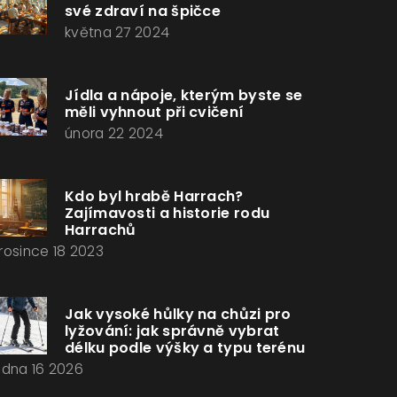
své zdraví na špičce
května 27 2024
Jídla a nápoje, kterým byste se
měli vyhnout při cvičení
února 22 2024
Kdo byl hrabě Harrach?
Zajímavosti a historie rodu
Harrachů
rosince 18 2023
Jak vysoké hůlky na chůzi pro
lyžování: jak správně vybrat
délku podle výšky a typu terénu
edna 16 2026