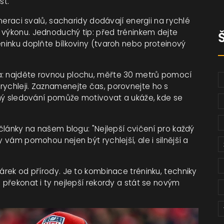
st.
eneraci svalů, sacharidy dodávají energii na rychlé
 výkonu. Jednoduchý tip: před tréninkem dejte
éninku doplňte bílkoviny (tvaroh nebo proteinový
a: najděte rovnou plochu, měřte 30 metrů pomocí
rychleji. Zaznamenejte čas, porovnejte ho s
elný sledování pomůže motivovat a ukáže, kde se
 články na našem blogu: "Nejlepší cvičení pro každý
y vám pomohou nejen být rychlejší, ale i silnější a
dárek od přírody. Je to kombinace tréninku, techniky
 překonat i ty nejlepší rekordy a stát se novým