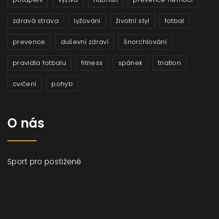
zdravá strava
lyžování
životní styl
fotbal
prevence
duševní zdraví
šnorchlování
pravidla fotbalu
fitness
spánek
triatlon
cvičení
pohyb
O nás
Sport pro postižené