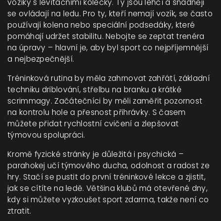
vozíky s levitačními kolečky. Ty jsou lehčí a snadněji
se ovládají na ledu. Pro ty, kteří nemají vozík, se často
používají kolena nebo speciální podsedáky, které
pomáhají udržet stabilitu. Nebojte se zeptat trenéra
na úpravy – hlavní je, aby byl sport co nejpříjemnější
a nejbezpečnější.
Tréninková rutina by měla zahrnovat zahřátí, základní
techniku driblování, střelbu na branku a krátké
scrimmagy. Začátečníci by měli zaměřit pozornost
na kontrolu hole a přesnost přihrávky. S časem
můžete přidat rychlostní cvičení a zlepšovat
týmovou spolupráci.
Kromě fyzické stránky je důležitá i psychická –
parahokej učí týmového ducha, odolnost a radost ze
hry. Stačí se pustit do první tréninkové lekce a zjistit,
jak se cítíte na ledě. Většina klubů má otevřené dny,
kdy si můžete vyzkoušet sport zdarma, takže není co
ztratit.