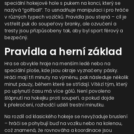
speciální hokejové hole s pukem na konci, který se
nazývá “golfball”. To usnadňuje manipulaci i pro hráče
v různých typech vozíčků. Pravidla jsou stejná – cíl je
vstřelit puk do soupeřovy branky, ale ozvučení a
tresty jsou přizpůsobeny tak, aby byl sport férový a
bezpečný.
Pravidla a herní základ
Hra se obvykle hraje na menším ledě nebo na
speciální ploše, kde jsou okraje vyznačeny pásky.
Hráči mají tři minuty na výměnu, pak následuje několik
minut pauzy, během které se střídají. Vítězí tým, který
po uplynutí času má více gólů. Není povoleno
šlápnutí na hokejku proti soupeři, a pokud dojde
k překročení, rozhodčí udělí trestní minutku.
Na rozdíl od klasického hokeje se nevyžaduje bruslení
– hráči se pohybují buď na vozíku nebo na kolenou,
což znamená, že rovnováha a koordinace jsou