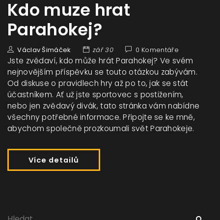
Kdo muze hrat
Parahokej?
Václav Šimáček
zář 30
0 Komentáře
Jste zvědaví, kdo může hrát Parahokej? Ve svém
nejnovějším příspěvku se touto otázkou zabývám.
Od diskuse o pravidlech hry až po to, jak se stát
účastníkem. Ať už jste sportovec s postižením,
nebo jen zvědavý divák, tato stránka vám nabídne
všechny potřebné informace. Připojte se ke mně,
abychom společně prozkoumali svět Parahokeje.
Více detailů