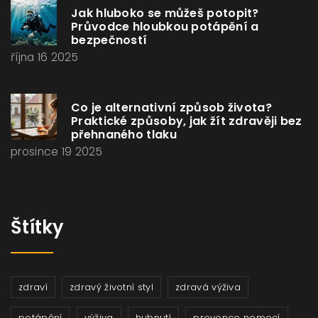
Jak hluboko se můžeš potopit?
Průvodce hloubkou potápění a
bezpečností
října 16 2025
Co je alternativní způsob života?
Praktické způsoby, jak žít zdravěji bez
přehnaného tlaku
prosince 19 2025
Štítky
zdraví
zdravý životní styl
zdravá výživa
potápění
výživa
hubnutí
prevence nemocí