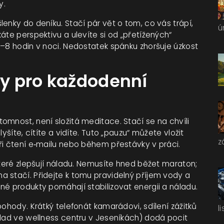
y.
enky do deníku. Stačí pár vět o tom, co vás trápí,
ú
áte perspektivu a ulevíte si od „přetížených“
7–8 hodin v noci. Nedostatek spánku zhoršuje úzkost
y pro každodenní
omnost, není složitá meditace. Stačí se na chvíli
yšíte, cítíte a vidíte. Tuto „pauzu“ můžete vložit
z
ři čtení e‑mailu nebo během přestávky v práci.
které zlepšují náladu. Nemusíte hned běžet maraton;
 stačí. Přidejte k tomu pravidelný příjem vody a
né produkty pomáhají stabilizovat energii a náladu.
pohody. Krátký telefonát kamarádovi, sdílení zážitků
l
klad ve wellness centru v Jeseníkách) dodá pocit