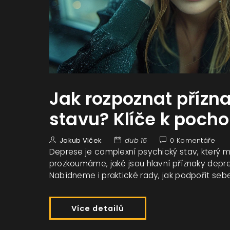
Jak rozpoznat přízn
stavu? Klíče k poch
Jakub Vlček
dub 15
0 Komentáře
Deprese je complexní psychický stav, který m
prozkoumáme, jaké jsou hlavní příznaky depre
Nabídneme i praktické rady, jak podpořit sebe 
Více detailů