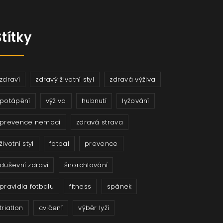
Štítky
zdraví
zdravý životní styl
zdravá výživa
potápění
výživa
hubnutí
lyžování
prevence nemocí
zdravá strava
životní styl
fotbal
prevence
duševní zdraví
šnorchlování
pravidla fotbalu
fitness
spánek
triatlon
cvičení
výběr lyží