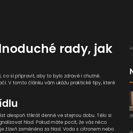
ednoduché rady, jak
, co si připravit, aby to bylo zdravé i chutné.
čí. V tomto článku vám ukážu praktické tipy, které
ídlu
íst alespoň třikrát denně ve stejnou dobu. Tělo si
d
gnalizovat hlad. Pokud máte pocit, že vás něco
y je žízeň zaměněna za hlad. Voda s citronem nebo