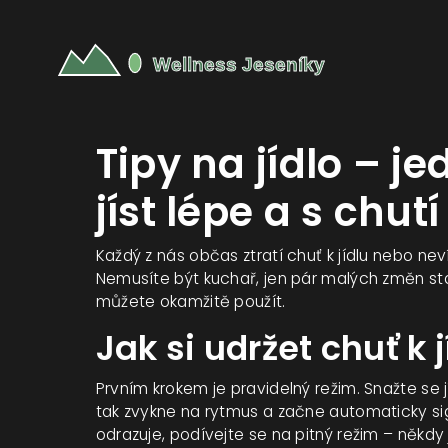
Tipy na jídlo – j
jíst lépe a s chutí
Každý z nás občas ztratí chuť k jídlu nebo neví
Nemusíte být kuchař, jen pár malých změn sta
můžete okamžitě použít.
Jak si udržet chuť k j
Prvním krokem je pravidelný režim. Snažte se j
tak zvykne na rytmus a začne automaticky si
odrazuje, podívejte se na pitný režim – někd