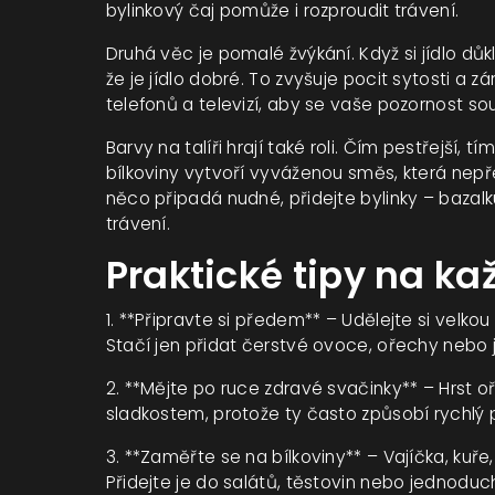
bylinkový čaj pomůže i rozproudit trávení.
Druhá věc je pomalé žvýkání. Když si jídlo dů
že je jídlo dobré. To zvyšuje pocit sytosti a zá
telefonů a televizí, aby se vaše pozornost sous
Barvy na talíři hrají také roli. Čím pestřejší, 
bílkoviny vytvoří vyváženou směs, která nepř
něco připadá nudné, přidejte bylinky – bazalk
trávení.
Praktické tipy na k
1. **Připravte si předem** – Udělejte si velk
Stačí jen přidat čerstvé ovoce, ořechy nebo j
2. **Mějte po ruce zdravé svačinky** – Hrst o
sladkostem, protože ty často způsobí rychlý po
3. **Zaměřte se na bílkoviny** – Vajíčka, kuře,
Přidejte je do salátů, těstovin nebo jednodu