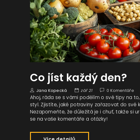
Co jíst každý den?
Jana Kopecká
zář 21
0 Komentáře
Ahoj, ráda se s vámi podělím o své tipy na to,
styl. Zjistíte, jaké potraviny zařazovat do sv
Nezapomeňte, že důležitá je i chuť, takže si 
se na vaše komentáře a otázky!
Více detailů