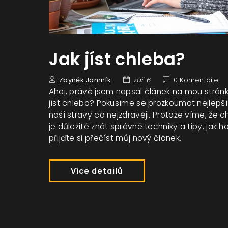
Jak jíst chleba?
Zbyněk Jamník
zář 6
0 Komentáře
Ahoj, právě jsem napsal článek na mou strá
jíst chleba? Pokusíme se prozkoumat nejlepš
naší stravy co nejzdravěji. Protože víme, že 
je důležité znát správné techniky a tipy, jak 
přijďte si přečíst můj nový článek.
Více detailů