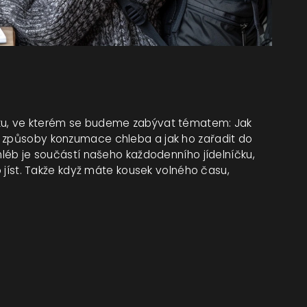
nku, ve kterém se budeme zabývat tématem: Jak
í způsoby konzumace chleba a jak ho zařadit do
chléb je součástí našeho každodenního jídelníčku,
ho jíst. Takže když máte kousek volného času,