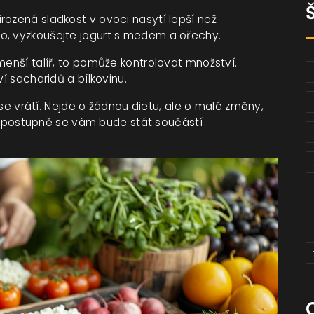
rozená sladkost v ovoci nasytí lepší než
o, vyzkoušejte jogurt s medem a ořechy.
menší talíř, to pomůže kontrolovat množství.
ví sacharidů a bílkovinu.
u se vrátí. Nejde o žádnou dietu, ale o malé změny,
, a postupně se vám bude stát součástí