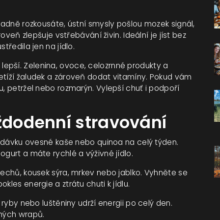
kladně rozkousáte, ústní smysly pošlou mozek signál,
roveň zlepšuje vstřebávání živin. Ideální je jíst bez
tředila jen na jídlo.
tím lepší. Zelenina, ovoce, celozrnné produkty a
etíží žaludek a zároveň dodat vitamíny. Pokud vám
u, petržel nebo rozmarýn. Vylepší chuť i podpoří
aždodenní stravování
ou dávku ovesné kaše nebo quinoa na celý týden.
ogurt a máte rychlé a výživné jídlo.
řechů, kousek sýra, mrkev nebo jablko. Vyhněte se
kles energie a ztrátu chuti k jídlu.
 ryby nebo luštěniny udrží energii po celý den.
chých wrapů.