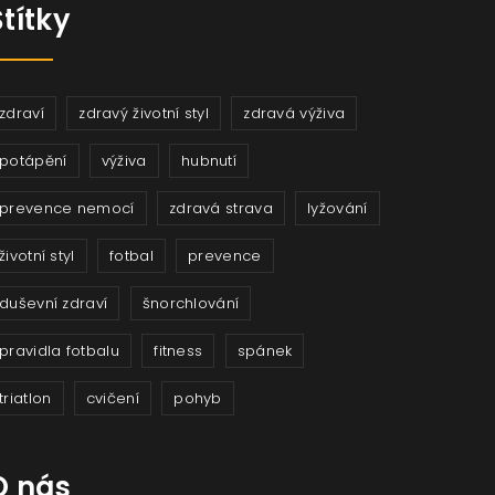
Štítky
zdraví
zdravý životní styl
zdravá výživa
potápění
výživa
hubnutí
prevence nemocí
zdravá strava
lyžování
životní styl
fotbal
prevence
duševní zdraví
šnorchlování
pravidla fotbalu
fitness
spánek
triatlon
cvičení
pohyb
O nás