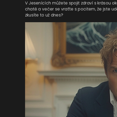
V Jesenících můžete spojit zdraví s krásou oko
chatě a večer se vraťte s pocitem, že jste udě
zkusíte to už dnes?