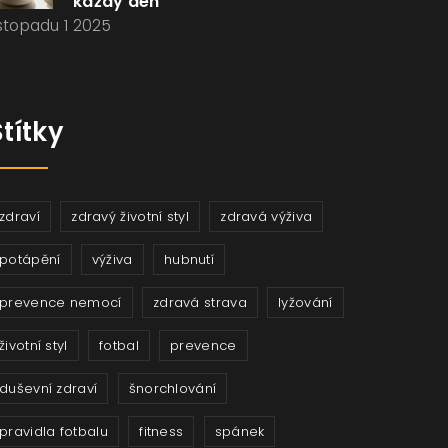
každý den
istopadu 1 2025
Štítky
zdraví
zdravý životní styl
zdravá výživa
potápění
výživa
hubnutí
prevence nemocí
zdravá strava
lyžování
životní styl
fotbal
prevence
duševní zdraví
šnorchlování
pravidla fotbalu
fitness
spánek