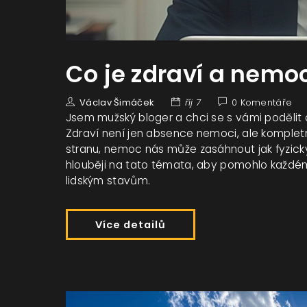
Co je zdraví a nemo
Václav Šimáček
říj 7
0 Komentáře
Jsem mužský bloger a chci se s vámi podělit 
Zdraví není jen absence nemoci, ale kompletní
stranu, nemoc nás může zasáhnout jak fyzic
hlouběji na tato témata, aby pomohlo každé
lidským stavům.
Více detailů