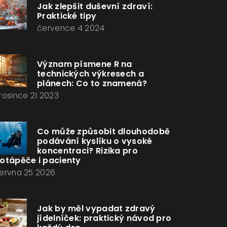
Jak zlepšit duševní zdraví:
Praktické tipy
července 4 2024
Význam písmene R na
technických výkresech a
plánech: Co to znamená?
rosince 21 2023
Co může způsobit dlouhodobě
podávání kyslíku o vysoké
koncentraci? Rizika pro
otápěče i pacienty
ervna 25 2026
Jak by měl vypadat zdravý
jídelníček: praktický návod pro