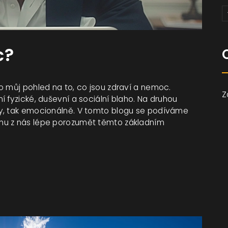
c?
o můj pohled na to, co jsou zdraví a nemoc.
Z
 fyzické, duševní a sociální blaho. Na druhou
ky, tak emocionálně. V tomto blogu se podíváme
mu z nás lépe porozumět těmto základním