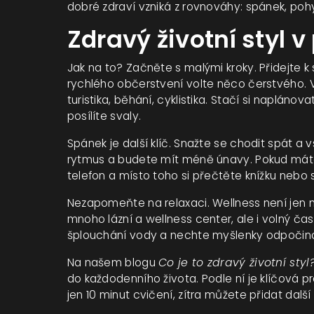
dobré zdraví vzniká z rovnováhy: spánek, pohyb
Zdravý životní styl v
Jak na to? Začněte s malými kroky. Přidejte k
rychlého občerstvení volte něco čerstvého. V
turistika, běhání, cyklistika. Stačí si naplánov
posílíte svaly.
Spánek je další klíč. Snažte se chodit spát a 
rytmus a budete mít méně únavy. Pokud máte
telefon a místo toho si přečtěte knížku nebo si
Nezapomeňte na relaxaci. Wellness není jen 
mnoho lázní a wellness center, ale i volný čas
šplouchání vody a nechte myšlenky odpočin
Na našem blogu
Co je to zdravý životní styl
do každodenního života. Podle ní je klíčová p
jen 10 minut cvičení, zítra můžete přidat další