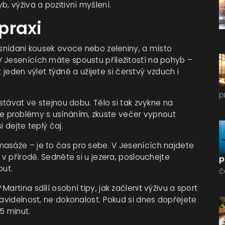
, výživa a pozitivní myšlení.
 praxi
 snídani kousek ovoce nebo zeleniny, a místo
 Jesenících máte spoustu příležitostí na pohyb –
at jeden výlet týdně a užijete si čerstvý vzduch i
p
vstávat ve stejnou dobu. Tělo si tak zvykne na
 problémy s usínáním, zkuste večer vypnout
 dejte teplý čaj.
masáže – je to čas pro sebe. V Jesenících najdete
 v přírodě. Sedněte si u jezera, poslouchejte
p
out.
č
?
Martina sdílí osobní tipy, jak začlenit výživu a sport
ravidelnost, ne dokonalost. Pokud si dnes dopřejete
 5 minut.