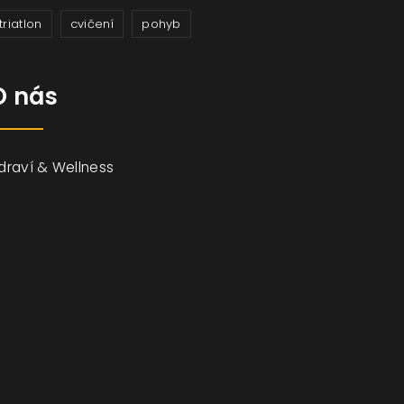
triatlon
cvičení
pohyb
O nás
draví & Wellness