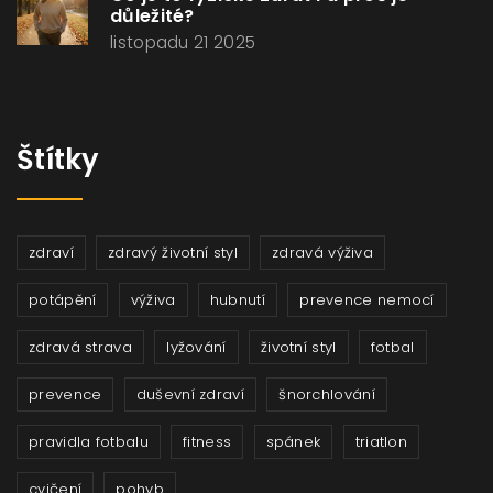
důležité?
listopadu 21 2025
Štítky
zdraví
zdravý životní styl
zdravá výživa
potápění
výživa
hubnutí
prevence nemocí
zdravá strava
lyžování
životní styl
fotbal
prevence
duševní zdraví
šnorchlování
pravidla fotbalu
fitness
spánek
triatlon
cvičení
pohyb