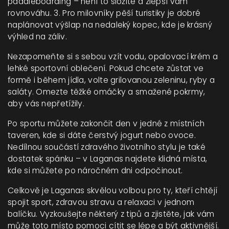
paddleboarding – není to složité a zlepší vám
rovnováhu. 3. Pro milovníky pěší turistiky je dobré
naplánovat výšlap na nedaleký kopec, kde je krásný
výhled na záliv.
Nezapomeňte si s sebou vzít vodu, opalovací krém a
lehké sportovní oblečení. Pokud chcete zůstat ve
formě i během jídla, volte grilovanou zeleninu, ryby a
saláty. Omezte těžké omáčky a smažené pokrmy,
aby vás nepřetížily.
Po sportu můžete zakončit den v jedné z místních
taveren, kde si dáte čerstvý jogurt nebo ovoce.
Nedílnou součástí zdravého životního stylu je také
dostatek spánku – v Laganas najdete klidná místa,
kde si můžete po náročném dni odpočinout.
Celkově je Laganas skvělou volbou pro ty, kteří chtějí
spojit sport, zdravou stravu a relaxaci v jednom
balíčku. Vyzkoušejte některý z tipů a zjistěte, jak vám
může toto místo pomoci cítit se lépe a být aktivnější.