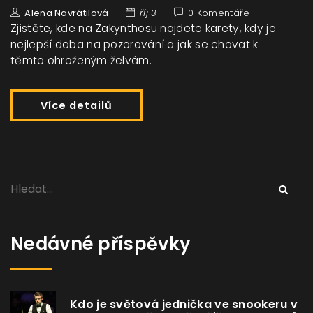
Alena Navrátilová
říj 3
0 Komentáře
Zjistěte, kde na Zakynthosu najdete karety, kdy je
nejlepší doba na pozorování a jak se chovat k
těmto ohroženým želvám.
Více detailů
Nedávné příspěvky
Kdo je světová jednička ve snookeru v