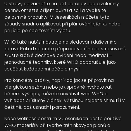
U stravy se zaměřte na pět porcí ovoce a zeleniny
denně, omezte příjem cukru a soli a vybírejte
celozrnné produkty. V Jeseníkách můžete tyto
zásady snadno aplikovat při plánování pikniku nebo
při jídle po sportovním výletu.
WHO také nabízí nástroje na sledování duševního
zdraví. Pokud se cítíte přepracovaní nebo stresovaní,
zkuste krátké dechové cvičení nebo meditaci –
jednoduché techniky, které WHO doporučuje jako
součást každodenní péče o mysl.
Pro konkrétní otázky, například jak se připravit na
alergickou sezónu nebo jak správně hydratovat
během výšlapu, můžete navštívit web WHO a
vyhledat příslušný článek. Většinou najdete shrnutí i v
češtině, což usnadní porozumění.
Naše wellness centrum v Jeseníkách často používá
WHO materiály při tvorbě tréninkových plánů a