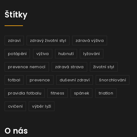
Štítky
zdraví
zdravý životní styl
zdravá výživa
potápění
výživa
hubnutí
lyžování
prevence nemocí
zdravá strava
životní styl
fotbal
prevence
duševní zdraví
šnorchlování
pravidla fotbalu
fitness
spánek
triatlon
cvičení
výběr lyží
O nás