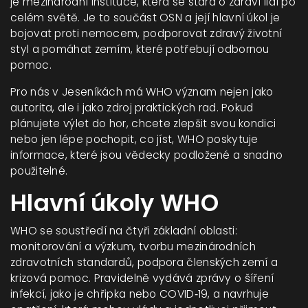
je mezinárodní instituce, která se stará o zdraví lidí po
celém světě. Je to součást OSN a její hlavní úkol je
bojovat proti nemocem, podporovat zdravý životní
styl a pomáhat zemím, které potřebují odbornou
pomoc.
Pro nás v Jeseníkách má WHO význam nejen jako
autorita, ale i jako zdroj praktických rad. Pokud
plánujete výlet do hor, chcete zlepšit svou kondici
nebo jen lépe pochopit, co jíst, WHO poskytuje
informace, které jsou vědecky podložené a snadno
použitelné.
Hlavní úkoly WHO
WHO se soustředí na čtyři základní oblasti:
monitorování a výzkum, tvorbu mezinárodních
zdravotních standardů, podpora členských zemí a
krizová pomoc. Pravidelně vydává zprávy o šíření
infekcí, jako je chřipka nebo COVID‑19, a navrhuje