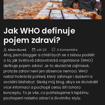
Jak WHO definuje
pojem zdraví?
Milan Bureš
zář 23
0 Komentáře
Ahoj, jsem blogger a chtěl bych se s tebou podělit
o to, jak Světová zdravotnická organizace (WHO)
definuje pojem zdraví. Je to skutečně zajímavé,
protože zdraví není jen absence nemoci. WHO
nabízí holistický pohled, který zahrnuje i duševní a
sociální blahobyt. Sleduj můj blog, abys se dozvěděl
více informací a pochopil celou šíři tohoto
konceptu. To je vše, co potřebujeme k lepšímu
pochopení našeho zdraví a životního stylu.