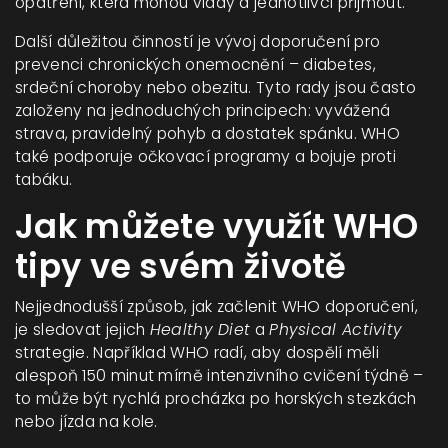
opatření, která mohou vlády a jednotlivci přijmout.
Další důležitou činností je vývoj doporučení pro
prevenci chronických onemocnění – diabetes,
srdeční choroby nebo obezitu. Tyto rady jsou často
založeny na jednoduchých principech: vyvážená
strava, pravidelný pohyb a dostatek spánku. WHO
také podporuje očkovací programy a bojuje proti
tabáku.
Jak můžete využít WHO
tipy ve svém životě
Nejjednodušší způsob, jak začlenit WHO doporučení,
je sledovat jejich
Healthy Diet
a
Physical Activity
strategie. Například WHO radí, aby dospělí měli
alespoň 150 minut mírně intenzivního cvičení týdně –
to může být rychlá procházka po horských stezkách
nebo jízda na kole.