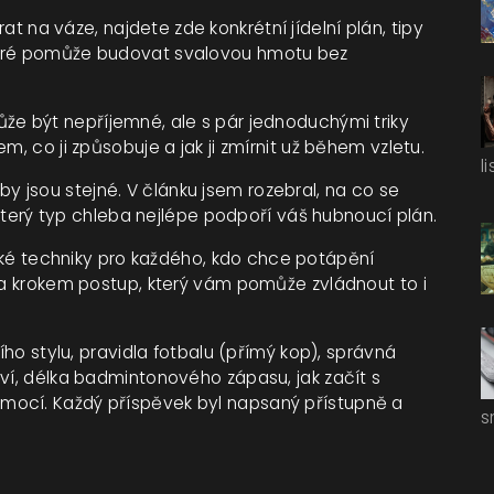
t na váze, najdete zde konkrétní jídelní plán, tipy
teré pomůže budovat svalovou hmotu bez
že být nepříjemné, ale s pár jednoduchými triky
m, co ji způsobuje a jak ji zmírnit už během vzletu.
l
y jsou stejné. V článku jsem rozebral, na co se
a který typ chleba nejlépe podpoří váš hubnoucí plán.
ké techniky pro každého, kdo chce potápění
 za krokem postup, který vám pomůže zvládnout to i
ího stylu, pravidla fotbalu (přímý kop), správná
tví, délka badmintonového zápasu, jak začít s
mocí. Každý příspěvek byl napsaný přístupně a
s