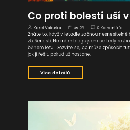
Co proti bolesti uší v
Karel Vokurka
lis 23
0 Komentáře
Znáte to, když v letadle začnou nesnesitelně
zkušenosti. Na mém blogu jsem se tedy rozhodl 
během letu. Dozvíte se, co může způsobit tuto
jak ji řešit, pokud už nastane.
Více detailů