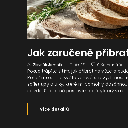
Jak zaručeně přibra
Zbyněk Jamník
lis 27
0 Komentáře
Pokud trápíte s tím, jak přibrat na váze a bu
Ponoříme se do světa zdravé stravy, fitness r
sdílet tipy a triky, které mi pomohly dosáhnout
se zdá. Společně postavíme plán, který vás 
Více detailů