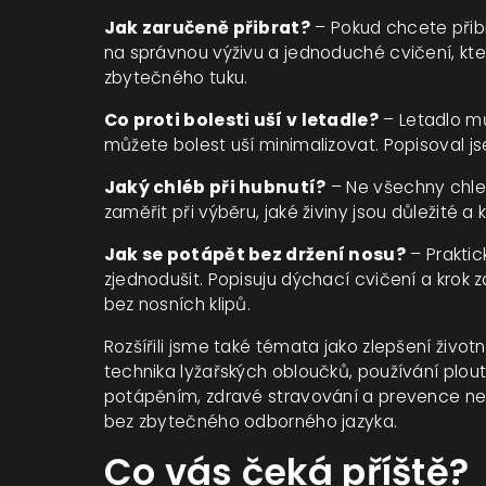
Jak zaručeně přibrat?
– Pokud chcete přibra
na správnou výživu a jednoduché cvičení, k
zbytečného tuku.
Co proti bolesti uší v letadle?
– Letadlo mů
můžete bolest uší minimalizovat. Popisoval jse
Jaký chléb při hubnutí?
– Ne všechny chleb
zaměřit při výběru, jaké živiny jsou důležité 
Jak se potápět bez držení nosu?
– Praktic
zjednodušit. Popisuju dýchací cvičení a krok
bez nosních klipů.
Rozšířili jsme také témata jako zlepšení životn
technika lyžařských obloučků, používání plou
potápěním, zdravé stravování a prevence ne
bez zbytečného odborného jazyka.
Co vás čeká příště?