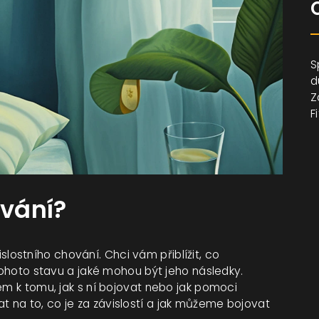
S
d
Z
F
ování?
ostního chování. Chci vám přiblížit, co
 tohoto stavu a jaké mohou být jeho následky.
em k tomu, jak s ní bojovat nebo jak pomoci
 na to, co je za závislostí a jak můžeme bojovat