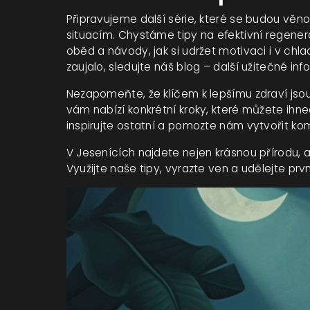
Připravujeme další série, které se budou věn
situacím. Chystáme tipy na efektivní regener
oběd a návody, jak si udržet motivaci i v chl
zaujalo, sledujte náš blog – další užitečné in
Nezapomeňte, že klíčem k lepšímu zdraví jso
vám nabízí konkrétní kroky, které můžete ihne
inspirujte ostatní a pomozte nám vytvořit kom
V Jesenících najdete nejen krásnou přírodu, ale
Využijte naše tipy, vyrazte ven a udělejte prvn