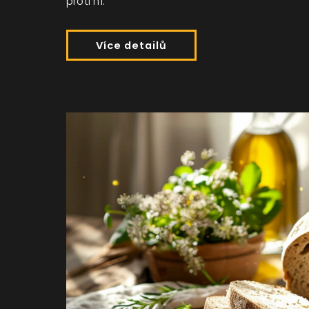
proti ní.
Více detailů