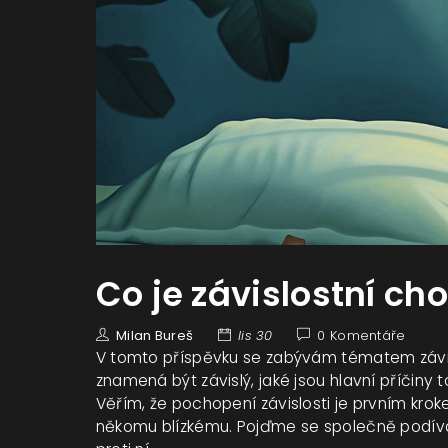
Co je závislostní ch
Milan Bureš
lis 30
0 Komentáře
V tomto příspěvku se zabývám tématem závisl
znamená být závislý, jaké jsou hlavní příčiny
Věřím, že pochopení závislosti je prvním krok
někomu blízkému. Pojďme se společně podívat