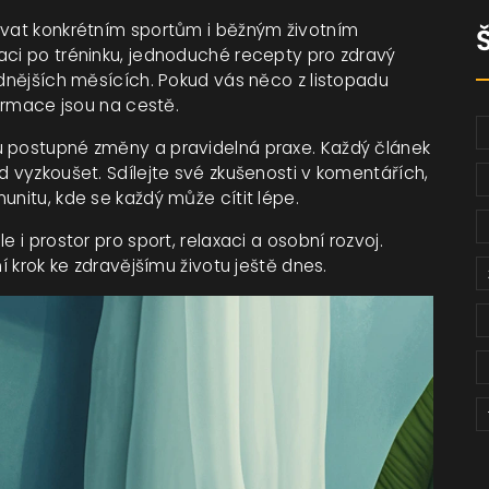
ovat konkrétním sportům i běžným životním
aci po tréninku, jednoduché recepty pro zdravý
adnějších měsících. Pokud vás něco z listopadu
formace jsou na cestě.
u postupné změny a pravidelná praxe. Každý článek
d vyzkoušet. Sdílejte své zkušenosti v komentářích,
unitu, kde se každý může cítit lépe.
 i prostor pro sport, relaxaci a osobní rozvoj.
í krok ke zdravějšímu životu ještě dnes.