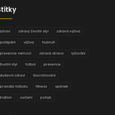
Štítky
zdraví
zdravý životní styl
zdravá výživa
potápění
výživa
hubnutí
prevence nemocí
zdravá strava
lyžování
životní styl
fotbal
prevence
duševní zdraví
šnorchlování
pravidla fotbalu
fitness
spánek
triatlon
cvičení
pohyb